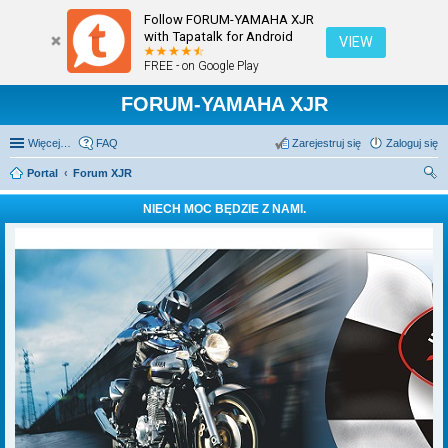
Follow FORUM-YAMAHA XJR
with Tapatalk for Android
VIEW
FREE - on Google Play
FORUM-YAMAHA XJR
Więcej…
FAQ
Zarejestruj się
Zaloguj się
Portal
Forum XJR
zu
NIECH MOC BĘDZIE Z NAMI.
kaj