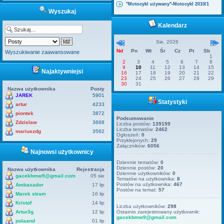
"Motocykl używany"-Motocykl 2010/1
Wyszukaj
Kalendarz
Sie. 2026
Nd
Pn
Wt
Śr
Cz
Pt
Sb
Wyszukiwanie zaawansowane
1
2
3
4
5
6
7
8
9
10
11
12
13
14
15
Najaktywniejsi
16
17
18
19
20
21
22
23
24
25
26
27
28
29
30
31
Nazwa użytkownika
Posty
JAREK
5901
Statystyki
artur
4233
piontek
3872
Podsumowanie
Zdzislaw
3668
Liczba postów:
139199
Liczba tematów:
2462
mariuszdg
3562
Ogłoszeń:
0
Przyklejonych:
29
Załączników:
6056
Najnowsi użytkownicy
Dziennie tematów:
0
Dziennie postów:
20
Nazwa użytkownika
Rejestracja
Dziennie użytkowników:
0
gacekbmw9@gmail.com
05 sie
Tematów na użytkownika:
8
Postów na użytkownika:
467
Ambasador
17 lip
Postów na temat:
57
Marek stram
16 lip
Kristof
14 lip
Liczba użytkowników:
298
Artur3g
12 lip
Ostatnio zarejestrowany użytkownik:
gacekbmw9@gmail.com
polaand
01 lip