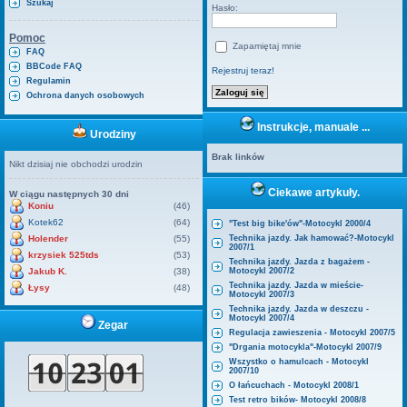
Szukaj
Hasło:
Pomoc
Zapamiętaj mnie
FAQ
BBCode FAQ
Rejestruj teraz!
Regulamin
Ochrona danych osobowych
Instrukcje, manuale ...
Urodziny
Brak linków
Nikt dzisiaj nie obchodzi urodzin
Ciekawe artykuły.
W ciągu następnych 30 dni
Koniu
(46)
Kotek62
(64)
"Test big bike'ów"-Motocykl 2000/4
Holender
(55)
Technika jazdy. Jak hamować?-Motocykl
2007/1
krzysiek 525tds
(53)
Technika jazdy. Jazda z bagażem -
Jakub K.
(38)
Motocykl 2007/2
Technika jazdy. Jazda w mieście-
Łysy
(48)
Motocykl 2007/3
Technika jazdy. Jazda w deszczu -
Motocykl 2007/4
Zegar
Regulacja zawieszenia - Motocykl 2007/5
"Drgania motocykla"-Motocykl 2007/9
Wszystko o hamulcach - Motocykl
2007/10
O łańcuchach - Motocykl 2008/1
Test retro bików- Motocykl 2008/8