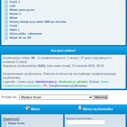
Cześć :)
i
LwG
Witam zacne grono
Neotec 3
Witam
Dziwny dźwięk przy około 4500 tys obrotów.
Cześć
Hejka :)
Górna półka - odkręcenie
Stojan do wr 125
Kto jest online?
Użytkownicy online:
48
:: 0 zarejestrowanych, 1 ukryty i 47 gości (wg danych z
ostatnich 5 minut)
Najwięcej użytkowników (
4251
) było online środa, 13 sierpnia 2025, 05:07
Zarejestrowani użytkownicy: Obecnie na forum nie ma żadnego zarejestrowanego
użytkownika
Legenda – kolory grup:
Administratorzy
,
Moderatorzy globalni
,
Goście
,
Nowo
zarejestrowani użytkownicy
,
PD
,
Zarejestrowani użytkownicy
Przejdź do:
Menu
Menu użytkownika
Nazwa użytkownika:
Zawartość
Wykaz forów