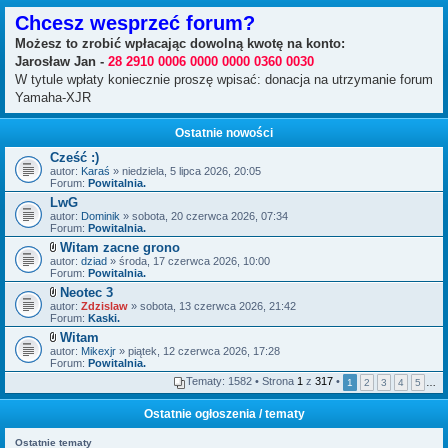
Chcesz wesprzeć forum?
Możesz to zrobić wpłacając dowolną kwotę na konto:
Jarosław Jan -
28 2910 0006 0000 0000 0360 0030
W tytule wpłaty koniecznie proszę wpisać: donacja na utrzymanie forum
Yamaha-XJR
Ostatnie nowości
Cześć :)
autor:
Karaś
» niedziela, 5 lipca 2026, 20:05
Forum:
Powitalnia.
LwG
autor:
Dominik
» sobota, 20 czerwca 2026, 07:34
Forum:
Powitalnia.
Witam zacne grono
Z
autor:
dziad
» środa, 17 czerwca 2026, 10:00
a
Forum:
Powitalnia.
ł
Neotec 3
ą
Z
autor:
c
Zdzislaw
» sobota, 13 czerwca 2026, 21:42
a
Forum:
z
Kaski.
ł
n
Witam
ą
i
Z
autor:
c
Mikexjr
» piątek, 12 czerwca 2026, 17:28
k
a
Forum:
z
Powitalnia.
i
ł
n
Tematy: 1582 • Strona
1
z
317
•
1
2
3
4
5
…
ą
i
c
k
z
i
Ostatnie ogłoszenia / tematy
n
i
Ostatnie tematy
k