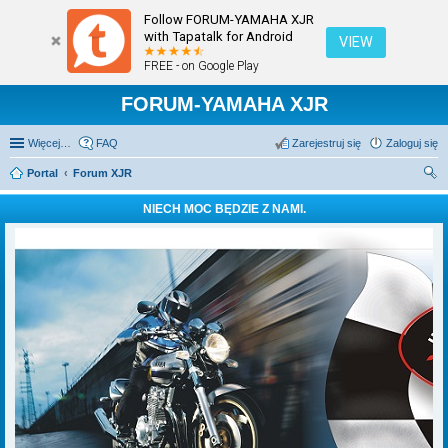
Follow FORUM-YAMAHA XJR
with Tapatalk for Android
VIEW
FREE - on Google Play
FORUM-YAMAHA XJR
Więcej…
FAQ
Zarejestruj się
Zaloguj się
Portal
Forum XJR
zu
NIECH MOC BĘDZIE Z NAMI.
kaj