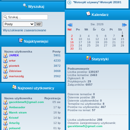
"Motocykl używany"-Motocykl 2010/1
Wyszukaj
Kalendarz
Sie. 2026
Nd
Pn
Wt
Śr
Cz
Pt
Sb
Wyszukiwanie zaawansowane
1
2
3
4
5
6
7
8
9
10
11
12
13
14
15
Najaktywniejsi
16
17
18
19
20
21
22
23
24
25
26
27
28
29
30
31
Nazwa użytkownika
Posty
JAREK
5901
Statystyki
artur
4233
piontek
3872
Podsumowanie
Zdzislaw
3668
Liczba postów:
139197
Liczba tematów:
2463
mariuszdg
3562
Ogłoszeń:
0
Przyklejonych:
29
Załączników:
6057
Najnowsi użytkownicy
Dziennie tematów:
0
Dziennie postów:
20
Nazwa użytkownika
Rejestracja
Dziennie użytkowników:
0
gacekbmw9@gmail.com
05 sie
Tematów na użytkownika:
8
Postów na użytkownika:
467
Ambasador
17 lip
Postów na temat:
57
Marek stram
16 lip
Kristof
14 lip
Liczba użytkowników:
298
Artur3g
12 lip
Ostatnio zarejestrowany użytkownik:
gacekbmw9@gmail.com
polaand
01 lip