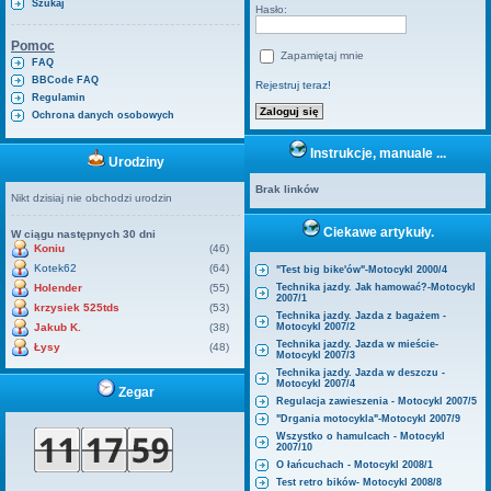
Szukaj
Hasło:
Pomoc
Zapamiętaj mnie
FAQ
BBCode FAQ
Rejestruj teraz!
Regulamin
Ochrona danych osobowych
Instrukcje, manuale ...
Urodziny
Brak linków
Nikt dzisiaj nie obchodzi urodzin
Ciekawe artykuły.
W ciągu następnych 30 dni
Koniu
(46)
Kotek62
(64)
"Test big bike'ów"-Motocykl 2000/4
Holender
(55)
Technika jazdy. Jak hamować?-Motocykl
2007/1
krzysiek 525tds
(53)
Technika jazdy. Jazda z bagażem -
Jakub K.
(38)
Motocykl 2007/2
Technika jazdy. Jazda w mieście-
Łysy
(48)
Motocykl 2007/3
Technika jazdy. Jazda w deszczu -
Motocykl 2007/4
Zegar
Regulacja zawieszenia - Motocykl 2007/5
"Drgania motocykla"-Motocykl 2007/9
Wszystko o hamulcach - Motocykl
2007/10
O łańcuchach - Motocykl 2008/1
Test retro bików- Motocykl 2008/8