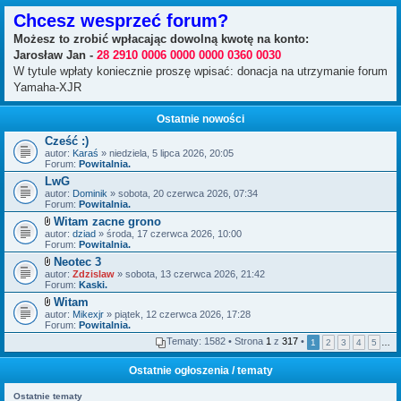
Chcesz wesprzeć forum?
Możesz to zrobić wpłacając dowolną kwotę na konto:
Jarosław Jan -
28 2910 0006 0000 0000 0360 0030
W tytule wpłaty koniecznie proszę wpisać: donacja na utrzymanie forum
Yamaha-XJR
Ostatnie nowości
Cześć :)
autor:
Karaś
» niedziela, 5 lipca 2026, 20:05
Forum:
Powitalnia.
LwG
autor:
Dominik
» sobota, 20 czerwca 2026, 07:34
Forum:
Powitalnia.
Witam zacne grono
Z
autor:
dziad
» środa, 17 czerwca 2026, 10:00
a
Forum:
Powitalnia.
ł
Neotec 3
ą
Z
autor:
c
Zdzislaw
» sobota, 13 czerwca 2026, 21:42
a
Forum:
z
Kaski.
ł
n
Witam
ą
i
Z
autor:
c
Mikexjr
» piątek, 12 czerwca 2026, 17:28
k
a
Forum:
z
Powitalnia.
i
ł
n
Tematy: 1582 • Strona
1
z
317
•
1
2
3
4
5
…
ą
i
c
k
z
i
Ostatnie ogłoszenia / tematy
n
i
Ostatnie tematy
k