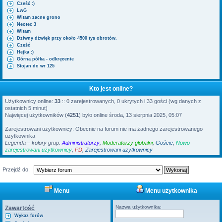
Cześć :)
i
LwG
Witam zacne grono
Neotec 3
Witam
Dziwny dźwięk przy około 4500 tys obrotów.
Cześć
Hejka :)
Górna półka - odkręcenie
Stojan do wr 125
Kto jest online?
Użytkownicy online:
33
:: 0 zarejestrowanych, 0 ukrytych i 33 gości (wg danych z
ostatnich 5 minut)
Najwięcej użytkowników (
4251
) było online środa, 13 sierpnia 2025, 05:07
Zarejestrowani użytkownicy: Obecnie na forum nie ma żadnego zarejestrowanego
użytkownika
Legenda – kolory grup:
Administratorzy
,
Moderatorzy globalni
,
Goście
,
Nowo
zarejestrowani użytkownicy
,
PD
,
Zarejestrowani użytkownicy
Przejdź do:
Menu
Menu użytkownika
Nazwa użytkownika:
Zawartość
Wykaz forów