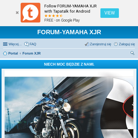
Follow FORUM-YAMAHA XJR
with Tapatalk for Android
VIEW
FREE - on Google Play
FORUM-YAMAHA XJR
Więcej…
FAQ
Zarejestruj się
Zaloguj się
Portal
Forum XJR
zu
NIECH MOC BĘDZIE Z NAMI.
kaj