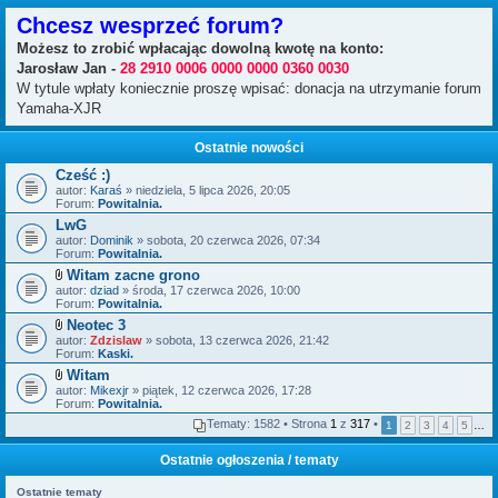
Chcesz wesprzeć forum?
Możesz to zrobić wpłacając dowolną kwotę na konto:
Jarosław Jan -
28 2910 0006 0000 0000 0360 0030
W tytule wpłaty koniecznie proszę wpisać: donacja na utrzymanie forum
Yamaha-XJR
Ostatnie nowości
Cześć :)
autor:
Karaś
» niedziela, 5 lipca 2026, 20:05
Forum:
Powitalnia.
LwG
autor:
Dominik
» sobota, 20 czerwca 2026, 07:34
Forum:
Powitalnia.
Witam zacne grono
Z
autor:
dziad
» środa, 17 czerwca 2026, 10:00
a
Forum:
Powitalnia.
ł
Neotec 3
ą
Z
autor:
c
Zdzislaw
» sobota, 13 czerwca 2026, 21:42
a
Forum:
z
Kaski.
ł
n
Witam
ą
i
Z
autor:
c
Mikexjr
» piątek, 12 czerwca 2026, 17:28
k
a
Forum:
z
Powitalnia.
i
ł
n
Tematy: 1582 • Strona
1
z
317
•
1
2
3
4
5
…
ą
i
c
k
z
i
Ostatnie ogłoszenia / tematy
n
i
Ostatnie tematy
k