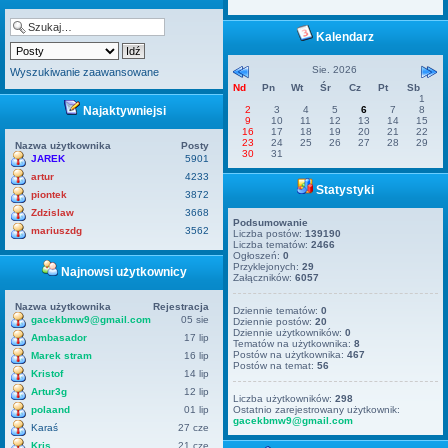
Kalendarz
Sie. 2026
Wyszukiwanie zaawansowane
Nd
Pn
Wt
Śr
Cz
Pt
Sb
1
Najaktywniejsi
2
3
4
5
6
7
8
9
10
11
12
13
14
15
16
17
18
19
20
21
22
23
24
25
26
27
28
29
Nazwa użytkownika
Posty
30
31
JAREK
5901
artur
4233
Statystyki
piontek
3872
Zdzislaw
3668
Podsumowanie
mariuszdg
3562
Liczba postów:
139190
Liczba tematów:
2466
Ogłoszeń:
0
Przyklejonych:
29
Najnowsi użytkownicy
Załączników:
6057
Nazwa użytkownika
Rejestracja
Dziennie tematów:
0
gacekbmw9@gmail.com
05 sie
Dziennie postów:
20
Dziennie użytkowników:
0
Ambasador
17 lip
Tematów na użytkownika:
8
Postów na użytkownika:
467
Marek stram
16 lip
Postów na temat:
56
Kristof
14 lip
Artur3g
12 lip
Liczba użytkowników:
298
polaand
01 lip
Ostatnio zarejestrowany użytkownik:
gacekbmw9@gmail.com
Karaś
27 cze
Kris
21 cze