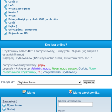
Cześć :)
i
LwG
Witam zacne grono
Neotec 3
Witam
Dziwny dźwięk przy około 4500 tys obrotów.
Cześć
Hejka :)
Górna półka - odkręcenie
Stojan do wr 125
Kto jest online?
Użytkownicy online:
40
:: 1 zarejestrowany, 0 ukrytych i 39 gości (wg danych z
ostatnich 5 minut)
Najwięcej użytkowników (
4251
) było online środa, 13 sierpnia 2025, 05:07
Zarejestrowani użytkownicy:
gajny
Legenda – kolory grup:
Administratorzy
,
Moderatorzy globalni
,
Goście
,
Nowo
zarejestrowani użytkownicy
,
PD
,
Zarejestrowani użytkownicy
Przejdź do:
Menu
Menu użytkownika
Nazwa użytkownika:
Zawartość
Wykaz forów
Szukaj
Hasło: