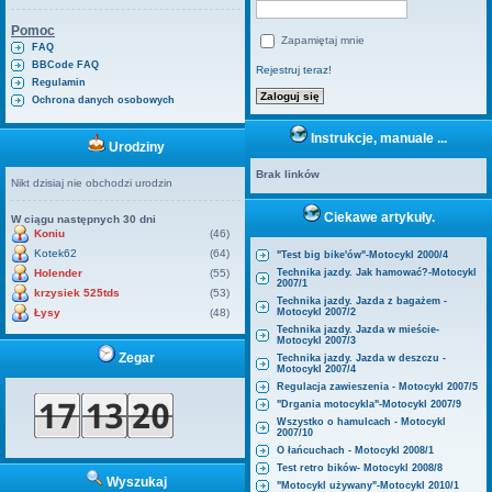
Pomoc
Zapamiętaj mnie
FAQ
BBCode FAQ
Rejestruj teraz!
Regulamin
Ochrona danych osobowych
Instrukcje, manuale ...
Urodziny
Brak linków
Nikt dzisiaj nie obchodzi urodzin
Ciekawe artykuły.
W ciągu następnych 30 dni
Koniu
(46)
Kotek62
(64)
"Test big bike'ów"-Motocykl 2000/4
Holender
(55)
Technika jazdy. Jak hamować?-Motocykl
2007/1
krzysiek 525tds
(53)
Technika jazdy. Jazda z bagażem -
Łysy
(48)
Motocykl 2007/2
Technika jazdy. Jazda w mieście-
Motocykl 2007/3
Zegar
Technika jazdy. Jazda w deszczu -
Motocykl 2007/4
Regulacja zawieszenia - Motocykl 2007/5
"Drgania motocykla"-Motocykl 2007/9
Wszystko o hamulcach - Motocykl
2007/10
O łańcuchach - Motocykl 2008/1
Test retro bików- Motocykl 2008/8
Wyszukaj
"Motocykl używany"-Motocykl 2010/1