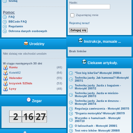
Szukaj
Hasło:
Pomoc
Zapamiętaj mnie
FAQ
BBCode FAQ
Rejestruj teraz!
Regulamin
Ochrona danych osobowych
Instrukcje, manuale ...
Urodziny
Brak linków
Nikt dzisiaj nie obchodzi urodzin
Ciekawe artykuły.
W ciągu następnych 30 dni
Koniu
(46)
Kotek62
(64)
"Test big bike'ów"-Motocykl 2000/4
Holender
(55)
Technika jazdy. Jak hamować?-Motocykl
2007/1
krzysiek 525tds
(53)
Technika jazdy. Jazda z bagażem -
Łysy
(48)
Motocykl 2007/2
Technika jazdy. Jazda w mieście-
Motocykl 2007/3
Zegar
Technika jazdy. Jazda w deszczu -
Motocykl 2007/4
Regulacja zawieszenia - Motocykl 2007/5
"Drgania motocykla"-Motocykl 2007/9
Wszystko o hamulcach - Motocykl
2007/10
O łańcuchach - Motocykl 2008/1
Test retro bików- Motocykl 2008/8