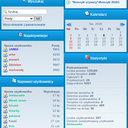
Wyszukaj
"Motocykl używany"-Motocykl 2010/1
Kalendarz
Sie. 2026
Wyszukiwanie zaawansowane
Nd
Pn
Wt
Śr
Cz
Pt
Sb
1
Najaktywniejsi
2
3
4
5
6
7
8
9
10
11
12
13
14
15
16
17
18
19
20
21
22
23
24
25
26
27
28
29
Nazwa użytkownika
Posty
30
31
JAREK
5901
artur
4233
Statystyki
piontek
3872
Zdzislaw
3667
Podsumowanie
mariuszdg
3562
Liczba postów:
139185
Liczba tematów:
2466
Ogłoszeń:
0
Przyklejonych:
29
Najnowsi użytkownicy
Załączników:
6057
Nazwa użytkownika
Rejestracja
Dziennie tematów:
0
Ambasador
17 lip
Dziennie postów:
20
Dziennie użytkowników:
0
Marek stram
16 lip
Tematów na użytkownika:
8
Postów na użytkownika:
469
Kristof
14 lip
Postów na temat:
56
Artur3g
12 lip
polaand
01 lip
Liczba użytkowników:
297
Karaś
27 cze
Ostatnio zarejestrowany użytkownik:
Ambasador
Kris
21 cze