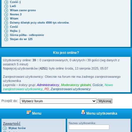
Cześć :)
i
LwG
Witam zacne grono
Neotec 3
Witam
Dziwny dźwięk przy około 4500 tys obrotów.
Cześć
Hejka :)
Górna półka - odkręcenie
Stojan do wr 125
Kto jest online?
Użytkownicy online:
39
:: 0 zarejestrowanych, 0 ukrytych i 39 gości (wg danych z
ostatnich 5 minut)
Najwięcej użytkowników (
4251
) było online środa, 13 sierpnia 2025, 05:07
Zarejestrowani użytkownicy: Obecnie na forum nie ma żadnego zarejestrowanego
użytkownika
Legenda – kolory grup:
Administratorzy
,
Moderatorzy globalni
,
Goście
,
Nowo
zarejestrowani użytkownicy
,
PD
,
Zarejestrowani użytkownicy
Przejdź do:
Menu
Menu użytkownika
Nazwa użytkownika:
Zawartość
Wykaz forów