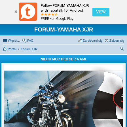
Follow FORUM-YAMAHA XJR
with Tapatalk for Android
VIEW
FREE - on Google Play
FORUM-YAMAHA XJR
Więcej…
FAQ
Zarejestruj się
Zaloguj się
Portal
Forum XJR
zu
NIECH MOC BĘDZIE Z NAMI.
kaj