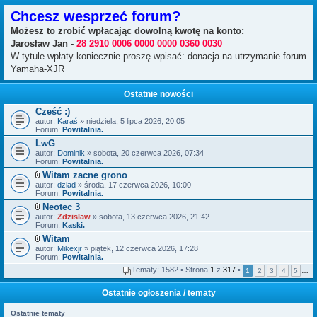
Chcesz wesprzeć forum?
Możesz to zrobić wpłacając dowolną kwotę na konto:
Jarosław Jan -
28 2910 0006 0000 0000 0360 0030
W tytule wpłaty koniecznie proszę wpisać: donacja na utrzymanie forum
Yamaha-XJR
Ostatnie nowości
Cześć :)
autor:
Karaś
» niedziela, 5 lipca 2026, 20:05
Forum:
Powitalnia.
LwG
autor:
Dominik
» sobota, 20 czerwca 2026, 07:34
Forum:
Powitalnia.
Witam zacne grono
Z
autor:
dziad
» środa, 17 czerwca 2026, 10:00
a
Forum:
Powitalnia.
ł
Neotec 3
ą
Z
autor:
c
Zdzislaw
» sobota, 13 czerwca 2026, 21:42
a
Forum:
z
Kaski.
ł
n
Witam
ą
i
Z
autor:
c
Mikexjr
» piątek, 12 czerwca 2026, 17:28
k
a
Forum:
z
Powitalnia.
i
ł
n
Tematy: 1582 • Strona
1
z
317
•
1
2
3
4
5
…
ą
i
c
k
z
i
Ostatnie ogłoszenia / tematy
n
i
Ostatnie tematy
k