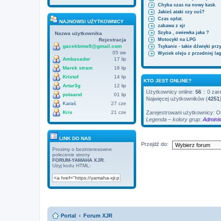
Chyba czas na nowy kask.
Jakieś ataki czy cuś?
Czas opłat.
NAJNOWSI UŻYTKOWNICY
zabawa z xjr
Szyba , owiewka jaka ?
Nazwa użytkownika
Motocykl na LPG
Rejestracja
gacekbmw9@gmail.com
Tsykanie - takie dźwięki prz
05 sie
Wyciek oleju z przedniej lag
Ambasador
17 lip
Marek stram
16 lip
Kristof
14 lip
KTO JEST ONLINE?
Artur3g
12 lip
Użytkownicy online:
56
:: 0 zar
polaand
01 lip
Najwięcej użytkowników (
4251
Karaś
27 cze
Zarejestrowani użytkownicy: 
Kris
21 cze
Legenda – kolory grup:
Adminis
LINK DO NAS
Przejdź do:
Prosimy o bezinteresowne
polecenie strony
FORUM-YAMAHA XJR
.
Użyj kodu HTML:
Portal
Forum XJR