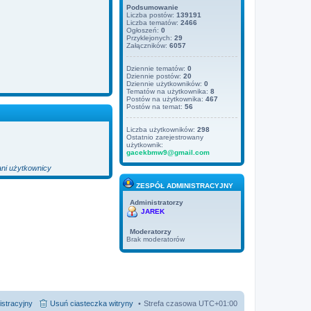
Podsumowanie
Liczba postów:
139191
Liczba tematów:
2466
Ogłoszeń:
0
Przyklejonych:
29
Załączników:
6057
Dziennie tematów:
0
Dziennie postów:
20
Dziennie użytkowników:
0
Tematów na użytkownika:
8
Postów na użytkownika:
467
Postów na temat:
56
Liczba użytkowników:
298
Ostatnio zarejestrowany
użytkownik:
gacekbmw9@gmail.com
ani użytkownicy
ZESPÓŁ ADMINISTRACYJNY
Administratorzy
JAREK
Moderatorzy
Brak moderatorów
istracyjny
Usuń ciasteczka witryny
Strefa czasowa
UTC+01:00