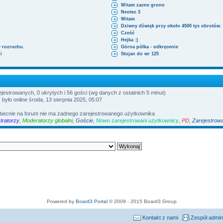
n
z
s
Witam zacne grono
o
y
t
Neotec 3
w
p
s
Witam
o
z
Dziwny dźwięk przy około 4500 tys obrotów.
s
y
t
Cześć
p
Hejka :)
o
y rozruchu.
Górna półka - odkręcenie
s
i
Stojan do wr 125
t
ejestrowanych, 0 ukrytych i 56 gości (wg danych z ostatnich 5 minut)
) było online środa, 13 sierpnia 2025, 05:07
Obecnie na forum nie ma żadnego zarejestrowanego użytkownika
tratorzy
,
Moderatorzy globalni
,
Goście
,
Nowo zarejestrowani użytkownicy
,
PD
,
Zarejestrow
Powered by
Board3 Portal
© 2009 - 2015 Board3 Group
Kontakt z nami
Zespół admin