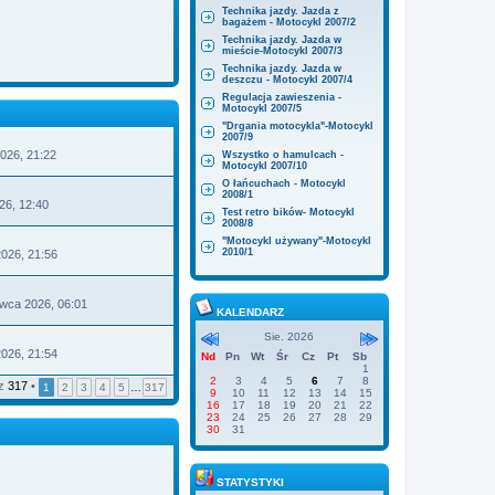
Technika jazdy. Jazda z
bagażem - Motocykl 2007/2
Technika jazdy. Jazda w
mieście-Motocykl 2007/3
Technika jazdy. Jazda w
deszczu - Motocykl 2007/4
Regulacja zawieszenia -
Motocykl 2007/5
"Drgania motocykla"-Motocykl
2007/9
2026, 21:22
Wszystko o hamulcach -
Motocykl 2007/10
O łańcuchach - Motocykl
2008/1
W
26, 12:40
Test retro bików- Motocykl
y
2008/8
ś
w
"Motocykl używany"-Motocykl
2010/1
026, 21:56
e
rwca 2026, 06:01
n
KALENDARZ
a
Sie. 2026
n
026, 21:54
Nd
Pn
Wt
Śr
Cz
Pt
Sb
o
1
w
2
3
4
5
6
7
8
z
317
•
s
1
2
3
4
5
…
317
9
10
11
12
13
14
15
z
16
17
18
19
20
21
22
y
23
24
25
26
27
28
29
p
30
31
o
s
STATYSTYKI