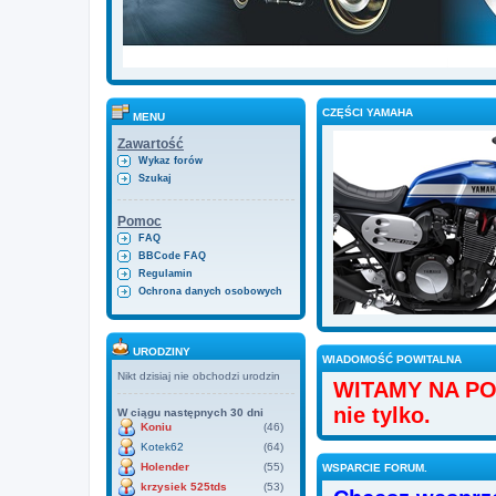
CZĘŚCI YAMAHA
MENU
Zawartość
Wykaz forów
Szukaj
Pomoc
FAQ
BBCode FAQ
Regulamin
Ochrona danych osobowych
URODZINY
WIADOMOŚĆ POWITALNA
Nikt dzisiaj nie obchodzi urodzin
WITAMY NA P
nie tylko.
W ciągu następnych 30 dni
Koniu
(46)
Kotek62
(64)
Holender
(55)
WSPARCIE FORUM.
krzysiek 525tds
(53)