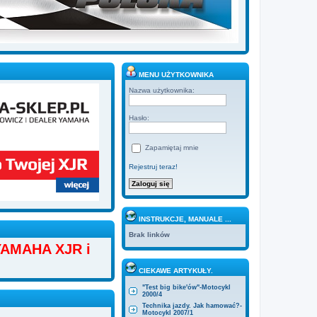
MENU UŻYTKOWNIKA
Nazwa użytkownika:
Hasło:
Zapamiętaj mnie
Rejestruj teraz!
INSTRUKCJE, MANUALE ...
Brak linków
AMAHA XJR i
CIEKAWE ARTYKUŁY.
"Test big bike'ów"-Motocykl
2000/4
Technika jazdy. Jak hamować?-
Motocykl 2007/1