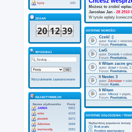
Chcesz wesprz
Łysy
(48)
Możesz to zrobić wpłac
Jarosław Jan -
28 2910 
W tytule wpłaty koniecz
ZEGAR
OSTATNIE NOWOŚCI
Cześć :)
autor:
Karaś
» niedziela
Forum:
Powitalnia.
LwG
WYSZUKAJ
autor:
Dominik
» sobota
Forum:
Powitalnia.
Witam zacne gr
Z
autor:
dziad
» środa, 1
a
Forum:
Powitalnia.
ł
Neotec 3
ą
Wyszukiwanie zaawansowane
Z
autor:
c
Zdzislaw
» sobo
a
Forum:
z
Kaski.
ł
n
Witam
ą
i
Z
autor:
c
Mikexjr
» piątek
k
a
NAJAKTYWNIEJSI
Forum:
z
Powitalnia.
i
ł
n
ą
Nazwa użytkownika
Posty
i
c
k
JAREK
5901
z
i
artur
4233
n
OSTATNIE OGŁOSZENIA / TEMA
i
piontek
3872
k
Najbardziej popularne tematy
Zdzislaw
3668
i
Brak prądu
mariuszdg
3562
Przednie amortyzatory