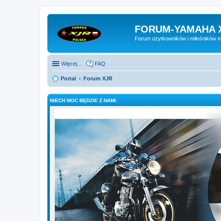
FORUM-YAMAHA 
Forum użytkowników i miłośników 
Więcej…
FAQ
Portal
Forum XJR
NIECH MOC BĘDZIE Z NAMI.