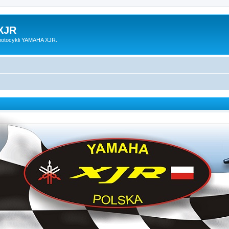
XJR
motocykli YAMAHA XJR.