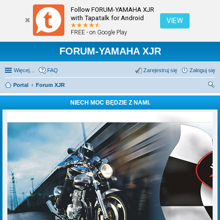
Follow FORUM-YAMAHA XJR
with Tapatalk for Android
VIEW
FREE - on Google Play
FORUM-YAMAHA XJR
Więcej…
FAQ
Zarejestruj się
Zaloguj się
Portal
Forum XJR
zu
NIECH MOC BĘDZIE Z NAMI.
kaj