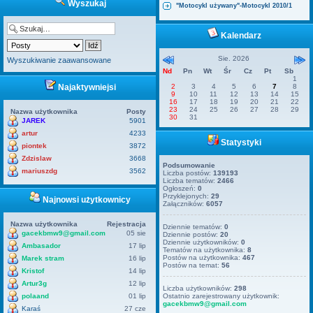
Wyszukaj
"Motocykl używany"-Motocykl 2010/1
Kalendarz
Sie. 2026
Wyszukiwanie zaawansowane
Nd
Pn
Wt
Śr
Cz
Pt
Sb
1
Najaktywniejsi
2
3
4
5
6
7
8
9
10
11
12
13
14
15
16
17
18
19
20
21
22
23
24
25
26
27
28
29
Nazwa użytkownika
Posty
30
31
JAREK
5901
artur
4233
Statystyki
piontek
3872
Zdzislaw
3668
Podsumowanie
mariuszdg
3562
Liczba postów:
139193
Liczba tematów:
2466
Ogłoszeń:
0
Przyklejonych:
29
Najnowsi użytkownicy
Załączników:
6057
Nazwa użytkownika
Rejestracja
Dziennie tematów:
0
gacekbmw9@gmail.com
05 sie
Dziennie postów:
20
Dziennie użytkowników:
0
Ambasador
17 lip
Tematów na użytkownika:
8
Postów na użytkownika:
467
Marek stram
16 lip
Postów na temat:
56
Kristof
14 lip
Artur3g
12 lip
Liczba użytkowników:
298
polaand
01 lip
Ostatnio zarejestrowany użytkownik:
gacekbmw9@gmail.com
Karaś
27 cze