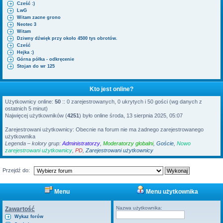
Cześć :)
i
LwG
Witam zacne grono
Neotec 3
Witam
Dziwny dźwięk przy około 4500 tys obrotów.
Cześć
Hejka :)
Górna półka - odkręcenie
Stojan do wr 125
Kto jest online?
Użytkownicy online:
50
:: 0 zarejestrowanych, 0 ukrytych i 50 gości (wg danych z
ostatnich 5 minut)
Najwięcej użytkowników (
4251
) było online środa, 13 sierpnia 2025, 05:07
Zarejestrowani użytkownicy: Obecnie na forum nie ma żadnego zarejestrowanego
użytkownika
Legenda – kolory grup:
Administratorzy
,
Moderatorzy globalni
,
Goście
,
Nowo
zarejestrowani użytkownicy
,
PD
,
Zarejestrowani użytkownicy
Przejdź do:
Menu
Menu użytkownika
Nazwa użytkownika:
Zawartość
Wykaz forów