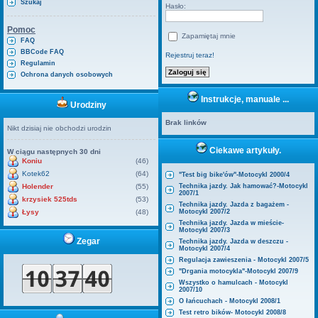
Szukaj
Hasło:
Pomoc
Zapamiętaj mnie
FAQ
BBCode FAQ
Rejestruj teraz!
Regulamin
Ochrona danych osobowych
Instrukcje, manuale ...
Urodziny
Brak linków
Nikt dzisiaj nie obchodzi urodzin
Ciekawe artykuły.
W ciągu następnych 30 dni
Koniu
(46)
Kotek62
(64)
"Test big bike'ów"-Motocykl 2000/4
Holender
(55)
Technika jazdy. Jak hamować?-Motocykl
2007/1
krzysiek 525tds
(53)
Technika jazdy. Jazda z bagażem -
Łysy
(48)
Motocykl 2007/2
Technika jazdy. Jazda w mieście-
Motocykl 2007/3
Zegar
Technika jazdy. Jazda w deszczu -
Motocykl 2007/4
Regulacja zawieszenia - Motocykl 2007/5
"Drgania motocykla"-Motocykl 2007/9
Wszystko o hamulcach - Motocykl
2007/10
O łańcuchach - Motocykl 2008/1
Test retro bików- Motocykl 2008/8