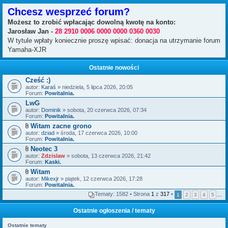
Chcesz wesprzeć forum?
Możesz to zrobić wpłacając dowolną kwotę na konto:
Jarosław Jan -
28 2910 0006 0000 0000 0360 0030
W tytule wpłaty koniecznie proszę wpisać: donacja na utrzymanie forum
Yamaha-XJR
Ostatnie nowości
Cześć :)
autor:
Karaś
» niedziela, 5 lipca 2026, 20:05
Forum:
Powitalnia.
LwG
autor:
Dominik
» sobota, 20 czerwca 2026, 07:34
Forum:
Powitalnia.
Witam zacne grono
Z
autor:
dziad
» środa, 17 czerwca 2026, 10:00
a
Forum:
Powitalnia.
ł
Neotec 3
ą
Z
autor:
c
Zdzislaw
» sobota, 13 czerwca 2026, 21:42
a
Forum:
z
Kaski.
ł
n
Witam
ą
i
Z
autor:
c
Mikexjr
» piątek, 12 czerwca 2026, 17:28
k
a
Forum:
z
Powitalnia.
i
ł
n
Tematy: 1582 • Strona
1
z
317
•
1
2
3
4
5
…
ą
i
c
k
z
i
Ostatnie ogłoszenia / tematy
n
i
Ostatnie tematy
k