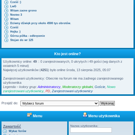
Cześć :)
LwG
Witam zacne grono
Neotec 3
Witam
Dziwny dźwięk przy około 4500 tys obrotów.
Cześć
Hejka :)
Górna półka - odkręcenie
Stojan do wr 125
Kto jest online?
Użytkownicy online:
49
:: 0 zarejestrowanych, 0 ukrytych i 49 gości (wg danych z
ostatnich 5 minut)
Najwięcej użytkowników (
4251
) było online środa, 13 sierpnia 2025, 05:07
Zarejestrowani użytkownicy: Obecnie na forum nie ma żadnego zarejestrowanego
użytkownika
Legenda – kolory grup:
Administratorzy
,
Moderatorzy globalni
,
Goście
,
Nowo
zarejestrowani użytkownicy
,
PD
,
Zarejestrowani użytkownicy
Przejdź do:
Menu
Menu użytkownika
Nazwa użytkownika:
Zawartość
Wykaz forów