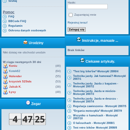
Szukaj
Hasło:
Pomoc
Zapamiętaj mnie
FAQ
BBCode FAQ
Rejestruj teraz!
Regulamin
Ochrona danych osobowych
Instrukcje, manuale ...
Urodziny
Brak linków
Nikt dzisiaj nie obchodzi urodzin
Ciekawe artykuły.
W ciągu następnych 30 dni
Koniu
(46)
Kotek62
(64)
"Test big bike'ów"-Motocykl 2000/4
Holender
(55)
Technika jazdy. Jak hamować?-Motocykl
2007/1
krzysiek 525tds
(53)
Technika jazdy. Jazda z bagażem -
Jakub K.
(38)
Motocykl 2007/2
Technika jazdy. Jazda w mieście-
Łysy
(48)
Motocykl 2007/3
Technika jazdy. Jazda w deszczu -
Motocykl 2007/4
Zegar
Regulacja zawieszenia - Motocykl 2007/5
"Drgania motocykla"-Motocykl 2007/9
Wszystko o hamulcach - Motocykl
2007/10
O łańcuchach - Motocykl 2008/1
Test retro bików- Motocykl 2008/8