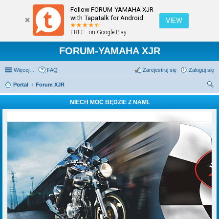
Follow FORUM-YAMAHA XJR
with Tapatalk for Android
VIEW
FREE - on Google Play
FORUM-YAMAHA XJR
Więcej…
FAQ
Zarejestruj się
Zaloguj się
Portal
Forum XJR
zu
NIECH MOC BĘDZIE Z NAMI.
kaj