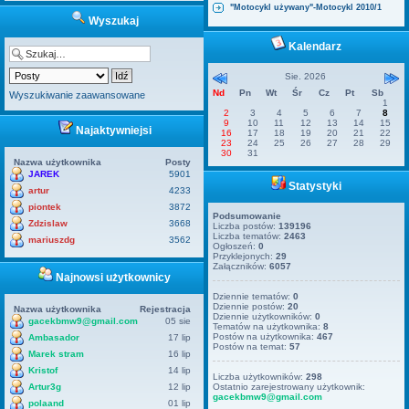
"Motocykl używany"-Motocykl 2010/1
Wyszukaj
Kalendarz
Sie. 2026
Nd
Pn
Wt
Śr
Cz
Pt
Sb
Wyszukiwanie zaawansowane
1
2
3
4
5
6
7
8
9
10
11
12
13
14
15
Najaktywniejsi
16
17
18
19
20
21
22
23
24
25
26
27
28
29
30
31
Nazwa użytkownika
Posty
JAREK
5901
Statystyki
artur
4233
piontek
3872
Podsumowanie
Zdzislaw
3668
Liczba postów:
139196
Liczba tematów:
2463
mariuszdg
3562
Ogłoszeń:
0
Przyklejonych:
29
Załączników:
6057
Najnowsi użytkownicy
Dziennie tematów:
0
Dziennie postów:
20
Nazwa użytkownika
Rejestracja
Dziennie użytkowników:
0
gacekbmw9@gmail.com
05 sie
Tematów na użytkownika:
8
Postów na użytkownika:
467
Ambasador
17 lip
Postów na temat:
57
Marek stram
16 lip
Kristof
14 lip
Liczba użytkowników:
298
Artur3g
12 lip
Ostatnio zarejestrowany użytkownik:
gacekbmw9@gmail.com
polaand
01 lip