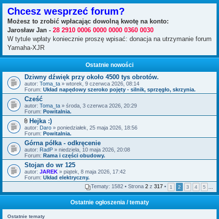
Chcesz wesprzeć forum?
Możesz to zrobić wpłacając dowolną kwotę na konto:
Jarosław Jan -
28 2910 0006 0000 0000 0360 0030
W tytule wpłaty koniecznie proszę wpisać: donacja na utrzymanie forum
Yamaha-XJR
Ostatnie nowości
Dziwny dźwięk przy około 4500 tys obrotów.
autor:
Toma_ta
» wtorek, 9 czerwca 2026, 08:14
Forum:
Układ napędowy szeroko pojęty - silnik, sprzęgło, skrzynia.
Cześć
autor:
Toma_ta
» środa, 3 czerwca 2026, 20:29
Forum:
Powitalnia.
Hejka :)
Z
autor:
Daro
» poniedziałek, 25 maja 2026, 18:56
a
Forum:
Powitalnia.
ł
Górna półka - odkręcenie
ą
autor:
c
RadP
» niedziela, 10 maja 2026, 20:08
Forum:
z
Rama i części obudowy.
n
Stojan do wr 125
i
autor:
JAREK
» piątek, 8 maja 2026, 17:42
k
Forum:
Układ elektryczny.
i
Tematy: 1582 • Strona
2
z
317
•
1
2
3
4
5
…
Ostatnie ogłoszenia / tematy
Ostatnie tematy