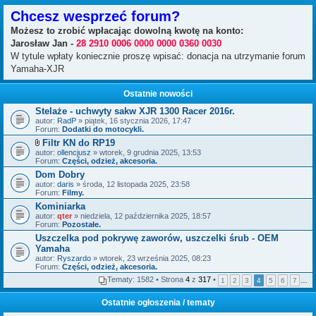
Chcesz wesprzeć forum?
Możesz to zrobić wpłacając dowolną kwotę na konto:
Jarosław Jan -
28 2910 0006 0000 0000 0360 0030
W tytule wpłaty koniecznie proszę wpisać: donacja na utrzymanie forum
Yamaha-XJR
Ostatnie nowości
Stelaże - uchwyty sakw XJR 1300 Racer 2016r.
autor:
RadP
» piątek, 16 stycznia 2026, 17:47
Forum:
Dodatki do motocykli.
Filtr KN do RP19
Z
autor:
ollencjusz
» wtorek, 9 grudnia 2025, 13:53
a
Forum:
Części, odzież, akcesoria.
ł
Dom Dobry
ą
autor:
c
daris
» środa, 12 listopada 2025, 23:58
Forum:
z
Filmy.
n
Kominiarka
i
autor:
qter
» niedziela, 12 października 2025, 18:57
k
Forum:
Pozostałe.
i
Uszczelka pod pokrywę zaworów, uszczelki śrub - OEM
Yamaha
autor:
Ryszardo
» wtorek, 23 września 2025, 08:23
Forum:
Części, odzież, akcesoria.
Tematy: 1582 • Strona
4
z
317
•
1
2
3
4
5
6
7
…
Ostatnie ogłoszenia / tematy