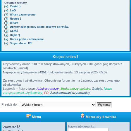
Ostatnie tematy
Cześć :)
LwG
Witam zacne grono
Neotec 3
Witam
Dziwny dźwięk przy około 4500 tys obrotów.
Cześć
Hejka :)
Górna półka - odkręcenie
Stojan do wr 125
Kto jest online?
Użytkownicy online:
101
:: 0 zarejestrowanych, 0 ukrytych i 101 gości (wg danych z
ostatnich 5 minut)
Najwięcej użytkowników (
4251
) było online środa, 13 sierpnia 2025, 05:07
Zarejestrowani użytkownicy: Obecnie na forum nie ma żadnego zarejestrowanego
użytkownika
Legenda – kolory grup:
Administratorzy
,
Moderatorzy globalni
,
Goście
,
Nowo
zarejestrowani użytkownicy
,
PD
,
Zarejestrowani użytkownicy
Przejdź do:
Menu
Menu użytkownika
Nazwa użytkownika:
Zawartość