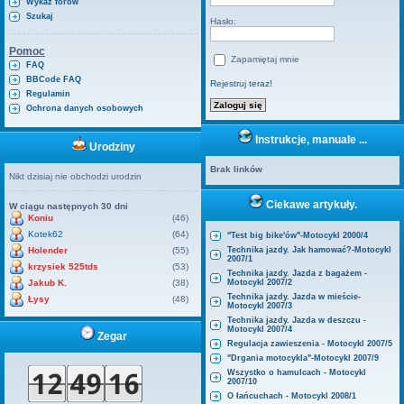
Wykaz forów
Szukaj
Hasło:
Pomoc
Zapamiętaj mnie
FAQ
BBCode FAQ
Rejestruj teraz!
Regulamin
Ochrona danych osobowych
Instrukcje, manuale ...
Urodziny
Brak linków
Nikt dzisiaj nie obchodzi urodzin
Ciekawe artykuły.
W ciągu następnych 30 dni
Koniu
(46)
Kotek62
(64)
"Test big bike'ów"-Motocykl 2000/4
Holender
(55)
Technika jazdy. Jak hamować?-Motocykl
2007/1
krzysiek 525tds
(53)
Technika jazdy. Jazda z bagażem -
Jakub K.
(38)
Motocykl 2007/2
Technika jazdy. Jazda w mieście-
Łysy
(48)
Motocykl 2007/3
Technika jazdy. Jazda w deszczu -
Motocykl 2007/4
Zegar
Regulacja zawieszenia - Motocykl 2007/5
"Drgania motocykla"-Motocykl 2007/9
Wszystko o hamulcach - Motocykl
2007/10
O łańcuchach - Motocykl 2008/1