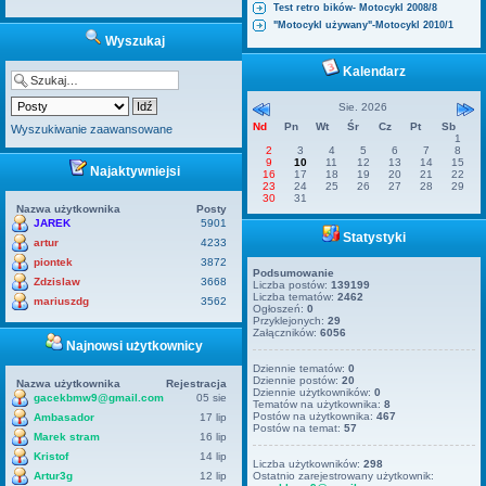
Test retro bików- Motocykl 2008/8
"Motocykl używany"-Motocykl 2010/1
Wyszukaj
Kalendarz
Sie. 2026
Nd
Pn
Wt
Śr
Cz
Pt
Sb
Wyszukiwanie zaawansowane
1
2
3
4
5
6
7
8
9
10
11
12
13
14
15
Najaktywniejsi
16
17
18
19
20
21
22
23
24
25
26
27
28
29
30
31
Nazwa użytkownika
Posty
JAREK
5901
Statystyki
artur
4233
piontek
3872
Podsumowanie
Zdzislaw
3668
Liczba postów:
139199
Liczba tematów:
2462
mariuszdg
3562
Ogłoszeń:
0
Przyklejonych:
29
Załączników:
6056
Najnowsi użytkownicy
Dziennie tematów:
0
Dziennie postów:
20
Nazwa użytkownika
Rejestracja
Dziennie użytkowników:
0
gacekbmw9@gmail.com
05 sie
Tematów na użytkownika:
8
Postów na użytkownika:
467
Ambasador
17 lip
Postów na temat:
57
Marek stram
16 lip
Kristof
14 lip
Liczba użytkowników:
298
Artur3g
12 lip
Ostatnio zarejestrowany użytkownik: