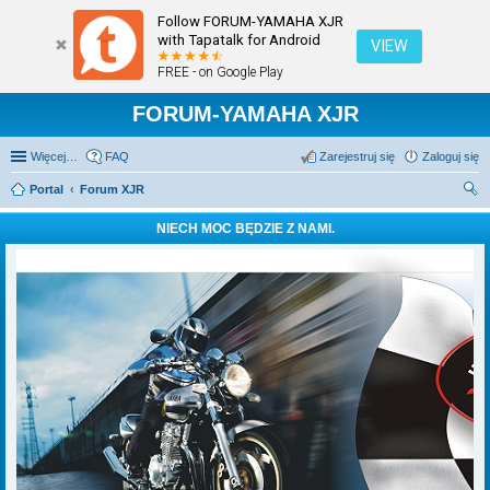
Follow FORUM-YAMAHA XJR
with Tapatalk for Android
VIEW
FREE - on Google Play
FORUM-YAMAHA XJR
Więcej…
FAQ
Zarejestruj się
Zaloguj się
Portal
Forum XJR
zu
NIECH MOC BĘDZIE Z NAMI.
kaj