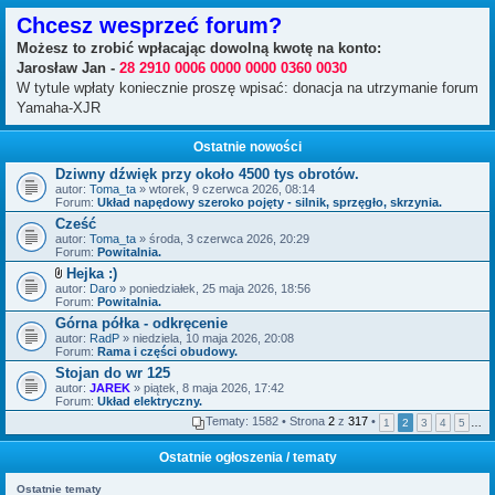
Chcesz wesprzeć forum?
Możesz to zrobić wpłacając dowolną kwotę na konto:
Jarosław Jan -
28 2910 0006 0000 0000 0360 0030
W tytule wpłaty koniecznie proszę wpisać: donacja na utrzymanie forum
Yamaha-XJR
Ostatnie nowości
Dziwny dźwięk przy około 4500 tys obrotów.
autor:
Toma_ta
» wtorek, 9 czerwca 2026, 08:14
Forum:
Układ napędowy szeroko pojęty - silnik, sprzęgło, skrzynia.
Cześć
autor:
Toma_ta
» środa, 3 czerwca 2026, 20:29
Forum:
Powitalnia.
Hejka :)
Z
autor:
Daro
» poniedziałek, 25 maja 2026, 18:56
a
Forum:
Powitalnia.
ł
Górna półka - odkręcenie
ą
autor:
c
RadP
» niedziela, 10 maja 2026, 20:08
Forum:
z
Rama i części obudowy.
n
Stojan do wr 125
i
autor:
JAREK
» piątek, 8 maja 2026, 17:42
k
Forum:
Układ elektryczny.
i
Tematy: 1582 • Strona
2
z
317
•
1
2
3
4
5
…
Ostatnie ogłoszenia / tematy
Ostatnie tematy