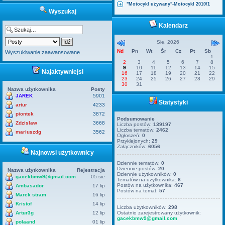
"Motocykl używany"-Motocykl 2010/1
Wyszukaj
Kalendarz
Sie. 2026
Nd
Pn
Wt
Śr
Cz
Pt
Sb
Wyszukiwanie zaawansowane
1
2
3
4
5
6
7
8
9
10
11
12
13
14
15
Najaktywniejsi
16
17
18
19
20
21
22
23
24
25
26
27
28
29
30
31
Nazwa użytkownika
Posty
JAREK
5901
Statystyki
artur
4233
piontek
3872
Podsumowanie
Zdzislaw
3668
Liczba postów:
139197
Liczba tematów:
2462
mariuszdg
3562
Ogłoszeń:
0
Przyklejonych:
29
Załączników:
6056
Najnowsi użytkownicy
Dziennie tematów:
0
Dziennie postów:
20
Nazwa użytkownika
Rejestracja
Dziennie użytkowników:
0
gacekbmw9@gmail.com
05 sie
Tematów na użytkownika:
8
Postów na użytkownika:
467
Ambasador
17 lip
Postów na temat:
57
Marek stram
16 lip
Kristof
14 lip
Liczba użytkowników:
298
Artur3g
12 lip
Ostatnio zarejestrowany użytkownik:
gacekbmw9@gmail.com
polaand
01 lip