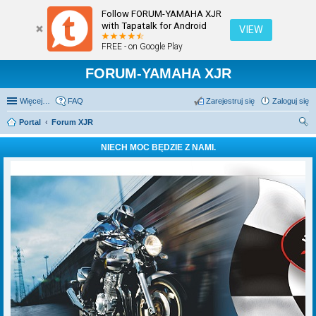
Follow FORUM-YAMAHA XJR
with Tapatalk for Android
VIEW
FREE - on Google Play
FORUM-YAMAHA XJR
Więcej…
FAQ
Zarejestruj się
Zaloguj się
Portal
Forum XJR
zu
NIECH MOC BĘDZIE Z NAMI.
kaj