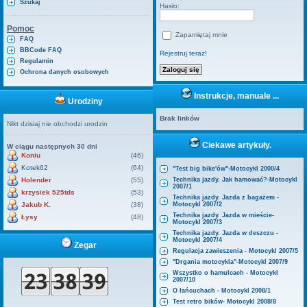
Szukaj
Hasło:
Pomoc
Zapamiętaj mnie
FAQ
BBCode FAQ
Rejestruj teraz!
Regulamin
Ochrona danych osobowych
Instrukcje, manuale ...
Urodziny
Brak linków
Nikt dzisiaj nie obchodzi urodzin
Ciekawe artykuły.
W ciągu następnych 30 dni
Koniu
(46)
Kotek62
(64)
"Test big bike'ów"-Motocykl 2000/4
Holender
(55)
Technika jazdy. Jak hamować?-Motocykl
2007/1
krzysiek 525tds
(53)
Technika jazdy. Jazda z bagażem -
Jakub K.
(38)
Motocykl 2007/2
Technika jazdy. Jazda w mieście-
Łysy
(48)
Motocykl 2007/3
Technika jazdy. Jazda w deszczu -
Motocykl 2007/4
Zegar
Regulacja zawieszenia - Motocykl 2007/5
"Drgania motocykla"-Motocykl 2007/9
Wszystko o hamulcach - Motocykl
2007/10
O łańcuchach - Motocykl 2008/1
Test retro bików- Motocykl 2008/8