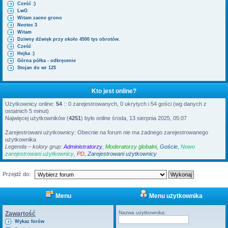
Cześć :)
LwG
Witam zacne grono
Neotec 3
Witam
Dziwny dźwięk przy około 4500 tys obrotów.
Cześć
Hejka :)
Górna półka - odkręcenie
Stojan do wr 125
Kto jest online?
Użytkownicy online:
54
:: 0 zarejestrowanych, 0 ukrytych i 54 gości (wg danych z
ostatnich 5 minut)
Najwięcej użytkowników (
4251
) było online środa, 13 sierpnia 2025, 05:07
Zarejestrowani użytkownicy: Obecnie na forum nie ma żadnego zarejestrowanego
użytkownika
Legenda – kolory grup:
Administratorzy
,
Moderatorzy globalni
,
Goście
,
Nowo
zarejestrowani użytkownicy
,
PD
,
Zarejestrowani użytkownicy
Przejdź do:
Menu
Menu użytkownika
Nazwa użytkownika:
Zawartość
Wykaz forów