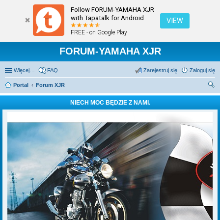
Follow FORUM-YAMAHA XJR
with Tapatalk for Android
VIEW
FREE - on Google Play
FORUM-YAMAHA XJR
Więcej…
FAQ
Zarejestruj się
Zaloguj się
Portal
Forum XJR
zu
NIECH MOC BĘDZIE Z NAMI.
kaj