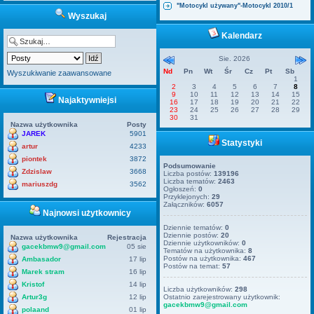
"Motocykl używany"-Motocykl 2010/1
Wyszukaj
Kalendarz
Sie. 2026
Nd
Pn
Wt
Śr
Cz
Pt
Sb
Wyszukiwanie zaawansowane
1
2
3
4
5
6
7
8
9
10
11
12
13
14
15
Najaktywniejsi
16
17
18
19
20
21
22
23
24
25
26
27
28
29
30
31
Nazwa użytkownika
Posty
JAREK
5901
Statystyki
artur
4233
piontek
3872
Podsumowanie
Zdzislaw
3668
Liczba postów:
139196
Liczba tematów:
2463
mariuszdg
3562
Ogłoszeń:
0
Przyklejonych:
29
Załączników:
6057
Najnowsi użytkownicy
Dziennie tematów:
0
Dziennie postów:
20
Nazwa użytkownika
Rejestracja
Dziennie użytkowników:
0
gacekbmw9@gmail.com
05 sie
Tematów na użytkownika:
8
Postów na użytkownika:
467
Ambasador
17 lip
Postów na temat:
57
Marek stram
16 lip
Kristof
14 lip
Liczba użytkowników:
298
Artur3g
12 lip
Ostatnio zarejestrowany użytkownik:
gacekbmw9@gmail.com
polaand
01 lip