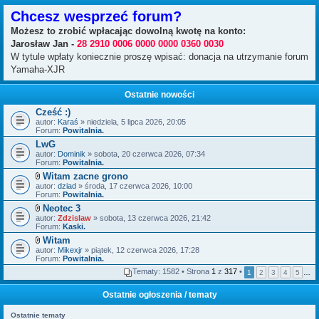
Chcesz wesprzeć forum?
Możesz to zrobić wpłacając dowolną kwotę na konto:
Jarosław Jan -
28 2910 0006 0000 0000 0360 0030
W tytule wpłaty koniecznie proszę wpisać: donacja na utrzymanie forum
Yamaha-XJR
Ostatnie nowości
Cześć :)
autor:
Karaś
» niedziela, 5 lipca 2026, 20:05
Forum:
Powitalnia.
LwG
autor:
Dominik
» sobota, 20 czerwca 2026, 07:34
Forum:
Powitalnia.
Witam zacne grono
Z
autor:
dziad
» środa, 17 czerwca 2026, 10:00
a
Forum:
Powitalnia.
ł
Neotec 3
ą
Z
autor:
c
Zdzislaw
» sobota, 13 czerwca 2026, 21:42
a
Forum:
z
Kaski.
ł
n
Witam
ą
i
Z
autor:
c
Mikexjr
» piątek, 12 czerwca 2026, 17:28
k
a
Forum:
z
Powitalnia.
i
ł
n
Tematy: 1582 • Strona
1
z
317
•
1
2
3
4
5
…
ą
i
c
k
z
i
Ostatnie ogłoszenia / tematy
n
i
Ostatnie tematy
k