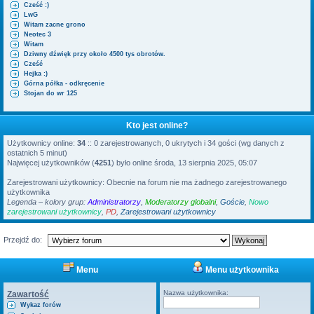
Cześć :)
i
LwG
Witam zacne grono
Neotec 3
Witam
Dziwny dźwięk przy około 4500 tys obrotów.
Cześć
Hejka :)
Górna półka - odkręcenie
Stojan do wr 125
Kto jest online?
Użytkownicy online:
34
:: 0 zarejestrowanych, 0 ukrytych i 34 gości (wg danych z
ostatnich 5 minut)
Najwięcej użytkowników (
4251
) było online środa, 13 sierpnia 2025, 05:07
Zarejestrowani użytkownicy: Obecnie na forum nie ma żadnego zarejestrowanego
użytkownika
Legenda – kolory grup:
Administratorzy
,
Moderatorzy globalni
,
Goście
,
Nowo
zarejestrowani użytkownicy
,
PD
,
Zarejestrowani użytkownicy
Przejdź do:
Menu
Menu użytkownika
Nazwa użytkownika:
Zawartość
Wykaz forów