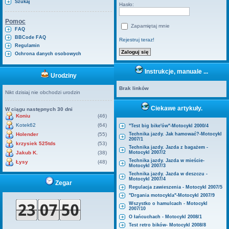
Szukaj
Hasło:
Pomoc
Zapamiętaj mnie
FAQ
BBCode FAQ
Rejestruj teraz!
Regulamin
Ochrona danych osobowych
Instrukcje, manuale ...
Urodziny
Brak linków
Nikt dzisiaj nie obchodzi urodzin
Ciekawe artykuły.
W ciągu następnych 30 dni
Koniu
(46)
Kotek62
(64)
"Test big bike'ów"-Motocykl 2000/4
Holender
(55)
Technika jazdy. Jak hamować?-Motocykl
2007/1
krzysiek 525tds
(53)
Technika jazdy. Jazda z bagażem -
Jakub K.
(38)
Motocykl 2007/2
Technika jazdy. Jazda w mieście-
Łysy
(48)
Motocykl 2007/3
Technika jazdy. Jazda w deszczu -
Motocykl 2007/4
Zegar
Regulacja zawieszenia - Motocykl 2007/5
"Drgania motocykla"-Motocykl 2007/9
Wszystko o hamulcach - Motocykl
2007/10
O łańcuchach - Motocykl 2008/1
Test retro bików- Motocykl 2008/8