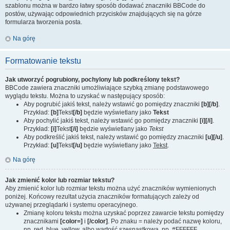
szablonu można w bardzo łatwy sposób dodawać znaczniki BBCode do
postów, używając odpowiednich przycisków znajdujących się na górze
formularza tworzenia posta.
Na górę
Formatowanie tekstu
Jak utworzyć pogrubiony, pochylony lub podkreślony tekst?
BBCode zawiera znaczniki umożliwiające szybką zmianę podstawowego
wyglądu tekstu. Można to uzyskać w następujący sposób:
Aby pogrubić jakiś tekst, należy wstawić go pomiędzy znaczniki
[b][/b]
.
Przykład:
[b]
Tekst
[/b]
będzie wyświetlany jako
Tekst
Aby pochylić jakiś tekst, należy wstawić go pomiędzy znaczniki
[i][/i]
.
Przykład:
[i]
Tekst
[/i]
będzie wyświetlany jako
Tekst
Aby podkreślić jakiś tekst, należy wstawić go pomiędzy znaczniki
[u][/u]
.
Przykład:
[u]
Tekst
[/u]
będzie wyświetlany jako
Tekst
.
Na górę
Jak zmienić kolor lub rozmiar tekstu?
Aby zmienić kolor lub rozmiar tekstu można użyć znaczników wymienionych
poniżej. Końcowy rezultat użycia znaczników formatujących zależy od
używanej przeglądarki i systemu operacyjnego.
Zmianę koloru tekstu można uzyskać poprzez zawarcie tekstu pomiędzy
znacznikami
[color=]
i
[/color]
. Po znaku = należy podać nazwę koloru,
np. red, blue, yellow, albo wartość szesnastkową, np. #FFFFFF,