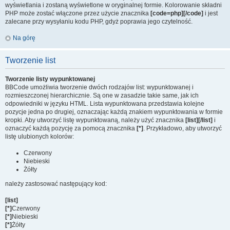
wyświetlania i zostaną wyświetlone w oryginalnej formie. Kolorowanie składni
PHP może zostać włączone przez użycie znacznika
[code=php][/code]
i jest
zalecane przy wysyłaniu kodu PHP, gdyż poprawia jego czytelność.
Na górę
Tworzenie list
Tworzenie listy wypunktowanej
BBCode umożliwia tworzenie dwóch rodzajów list: wypunktowanej i
rozmieszczonej hierarchicznie. Są one w zasadzie takie same, jak ich
odpowiedniki w języku HTML. Lista wypunktowana przedstawia kolejne
pozycje jedna po drugiej, oznaczając każdą znakiem wypunktowania w formie
kropki. Aby utworzyć listę wypunktowaną, należy użyć znacznika
[list][/list]
i
oznaczyć każdą pozycję za pomocą znacznika
[*]
. Przykładowo, aby utworzyć
listę ulubionych kolorów:
Czerwony
Niebieski
Żółty
należy zastosować następujący kod:
[list]
[*]
Czerwony
[*]
Niebieski
[*]
Żółty