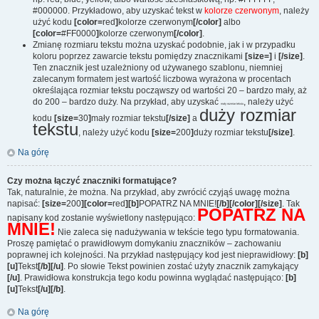
#000000. Przykładowo, aby uzyskać tekst w
kolorze czerwonym
, należy
użyć kodu
[color=
red
]
kolorze czerwonym
[/color]
albo
[color=
#FF0000
]
kolorze czerwonym
[/color]
.
Zmianę rozmiaru tekstu można uzyskać podobnie, jak i w przypadku
koloru poprzez zawarcie tekstu pomiędzy znacznikami
[size=]
i
[/size]
.
Ten znacznik jest uzależniony od używanego szablonu, niemniej
zalecanym formatem jest wartość liczbowa wyrażona w procentach
określająca rozmiar tekstu począwszy od wartości 20 – bardzo mały, aż
do 200 – bardzo duży. Na przykład, aby uzyskać
, należy użyć
mały rozmiar tekstu
duży rozmiar
kodu
[size=
30
]
mały rozmiar tekstu
[/size]
a
tekstu
, należy użyć kodu
[size=
200
]
duży rozmiar tekstu
[/size]
.
Na górę
Czy można łączyć znaczniki formatujące?
Tak, naturalnie, że można. Na przykład, aby zwrócić czyjąś uwagę można
napisać:
[size=
200
][color=
red
][b]
POPATRZ NA MNIE!
[/b][/color][/size]
. Tak
POPATRZ NA
napisany kod zostanie wyświetlony następująco:
MNIE!
Nie zaleca się nadużywania w tekście tego typu formatowania.
Proszę pamiętać o prawidłowym domykaniu znaczników – zachowaniu
poprawnej ich kolejności. Na przykład następujący kod jest nieprawidłowy:
[b]
[u]
Tekst
[/b][/u]
. Po słowie Tekst powinien zostać użyty znacznik zamykający
[/u]
. Prawidłowa konstrukcja tego kodu powinna wyglądać następująco:
[b]
[u]
Tekst
[/u][/b]
.
Na górę