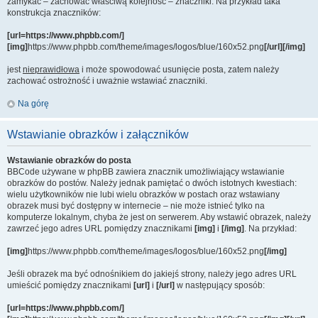
zamykać – zachować właściwą kolejność – znaczniki. Na przykład taka
konstrukcja znaczników:
[url=https://www.phpbb.com/]
[img]
https://www.phpbb.com/theme/images/logos/blue/160x52.png
[/url][/img]
jest
nieprawidłowa
i może spowodować usunięcie posta, zatem należy
zachować ostrożność i uważnie wstawiać znaczniki.
Na górę
Wstawianie obrazków i załączników
Wstawianie obrazków do posta
BBCode używane w phpBB zawiera znacznik umożliwiający wstawianie
obrazków do postów. Należy jednak pamiętać o dwóch istotnych kwestiach:
wielu użytkowników nie lubi wielu obrazków w postach oraz wstawiany
obrazek musi być dostępny w internecie – nie może istnieć tylko na
komputerze lokalnym, chyba że jest on serwerem. Aby wstawić obrazek, należy
zawrzeć jego adres URL pomiędzy znacznikami
[img]
i
[/img]
. Na przykład:
[img]
https://www.phpbb.com/theme/images/logos/blue/160x52.png
[/img]
Jeśli obrazek ma być odnośnikiem do jakiejś strony, należy jego adres URL
umieścić pomiędzy znacznikami
[url]
i
[/url]
w następujący sposób:
[url=https://www.phpbb.com/]