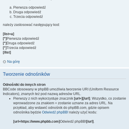
Pierwsza odpowiedź
Druga odpowiedź
Trzecia odpowiedź
należy zastosować następujący kod:
[list=a]
[*]
Pierwsza odpowiedź
[*]
Druga odpowiedź
[*]
Trzecia odpowiedź
[/list]
Na górę
Tworzenie odnośników
Odnośniki do innych stron
BBCode stosowany w phpBB umożliwia tworzenie URI (Uniform Resource
Indicators), znanych też pod nazwą adresów URL.
Pierwszy z nich wykorzystuje znacznik
[url=][/url]
. Wszystko, co zostanie
wprowadzone za znakiem = zostanie uznane za adres URL. Na
przykład, aby wstawić odnośnik do phpBB.com, gdzie opisem
odnośnika będzie
Odwiedź phpBB!
należy użyć kodu:
[url=https://www.phpbb.com]
Odwiedź phpBB!
[/url]
.