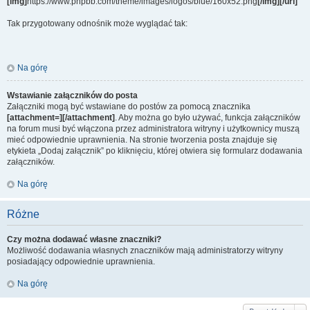
[img]
https://www.phpbb.com/theme/images/logos/blue/160x52.png
[/img][/url]
Tak przygotowany odnośnik może wyglądać tak:
Na górę
Wstawianie załączników do posta
Załączniki mogą być wstawiane do postów za pomocą znacznika
[attachment=][/attachment]
. Aby można go było używać, funkcja załączników
na forum musi być włączona przez administratora witryny i użytkownicy muszą
mieć odpowiednie uprawnienia. Na stronie tworzenia posta znajduje się
etykieta „Dodaj załącznik” po kliknięciu, której otwiera się formularz dodawania
załączników.
Na górę
Różne
Czy można dodawać własne znaczniki?
Możliwość dodawania własnych znaczników mają administratorzy witryny
posiadający odpowiednie uprawnienia.
Na górę