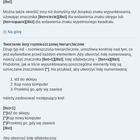
[/list]
Można także określić inny niż domyślny styl (kropka) znaku wypunktowania,
używając znacznika
[list=circle][/list]
dla wstawienia znaku okręgu lub
[list=square][/list]
dla wstawienia znaku wypełnionego kwadratu.
Na górę
Tworzenie listy rozmieszczonej hierarchicznie
Drugi typ list – rozmieszczona hierarchicznie, umożliwia kontrolę nad tym, co
jest wyświetlane przed każdym elementem. Aby utworzyć listę numerowaną,
należy użyć znacznika
[list=1][/list]
, listę alfabetyczną –
[list=a][/list]
.
Podobnie, jak w liście wypunktowanej poszczególne elementy listy są
oznaczane znacznikiem
[*]
. Na przykład, aby utworzyć listę numerowaną:
Idź do sklepu
Kup nowy komputer
Przeklnij go, gdy się zawiesi
należy zastosować następujący kod:
[list=1]
[*]
Idź do sklepu
[*]
Kup nowy komputer
[*]
Przeklnij go, gdy się zawiesi
[/list]
Aby utworzyć listę alfabetyczną: