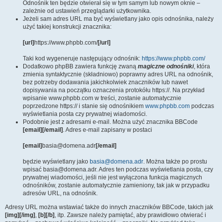
Odnośnik ten będzie otwierał się w tym samym lub nowym oknie –
zależnie od ustawień przeglądarki użytkownika.
Jeżeli sam adres URL ma być wyświetlany jako opis odnośnika, należy
użyć takiej konstrukcji znacznika:
[url]
https://www.phpbb.com/
[/url]
Taki kod wygeneruje następujący odnośnik:
https://www.phpbb.com/
Dodatkowo phpBB zawiera funkcję zwaną
magiczne odnośniki
, która
zmienia syntaktycznie (składniowo) poprawny adres URL na odnośnik,
bez potrzeby dodawania jakichkolwiek znaczników lub nawet
dopisywania na początku oznaczenia protokółu https://. Na przykład
wpisanie www.phpbb.com w treści, zostanie automatycznie
poprzedzone https:// i stanie się odnośnikiem
www.phpbb.com
podczas
wyświetlania posta czy prywatnej wiadomości.
Podobnie jest z adresami e-mail. Można użyć znacznika BBCode
[email][/email]
. Adres e-mail zapisany w postaci
[email]
basia@domena.adr
[/email]
będzie wyświetlany jako
basia@domena.adr
. Można także po prostu
wpisać basia@domena.adr. Adres ten podczas wyświetlania posta, czy
prywatnej wiadomości, jeśli nie jest wyłączona funkcja magicznych
odnośników, zostanie automatycznie zamieniony, tak jak w przypadku
adresów URL, na odnośnik.
Adresy URL można wstawiać także do innych znaczników BBCode, takich jak
[img][/img]
,
[b][/b]
, itp. Zawsze należy pamiętać, aby prawidłowo otwierać i