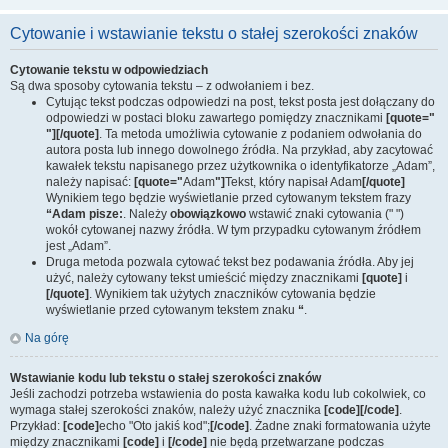
Cytowanie i wstawianie tekstu o stałej szerokości znaków
Cytowanie tekstu w odpowiedziach
Są dwa sposoby cytowania tekstu – z odwołaniem i bez.
Cytując tekst podczas odpowiedzi na post, tekst posta jest dołączany do
odpowiedzi w postaci bloku zawartego pomiędzy znacznikami
[quote="
"][/quote]
. Ta metoda umożliwia cytowanie z podaniem odwołania do
autora posta lub innego dowolnego źródła. Na przykład, aby zacytować
kawałek tekstu napisanego przez użytkownika o identyfikatorze „Adam”,
należy napisać:
[quote="
Adam
"]
Tekst, który napisał Adam
[/quote]
Wynikiem tego będzie wyświetlanie przed cytowanym tekstem frazy
“Adam pisze:
. Należy
obowiązkowo
wstawić znaki cytowania (" ")
wokół cytowanej nazwy źródła. W tym przypadku cytowanym źródłem
jest „Adam”.
Druga metoda pozwala cytować tekst bez podawania źródła. Aby jej
użyć, należy cytowany tekst umieścić między znacznikami
[quote]
i
[/quote]
. Wynikiem tak użytych znaczników cytowania będzie
wyświetlanie przed cytowanym tekstem znaku
“
.
Na górę
Wstawianie kodu lub tekstu o stałej szerokości znaków
Jeśli zachodzi potrzeba wstawienia do posta kawałka kodu lub cokolwiek, co
wymaga stałej szerokości znaków, należy użyć znacznika
[code][/code]
.
Przykład:
[code]
echo "Oto jakiś kod";
[/code]
. Żadne znaki formatowania użyte
między znacznikami
[code]
i
[/code]
nie będą przetwarzane podczas