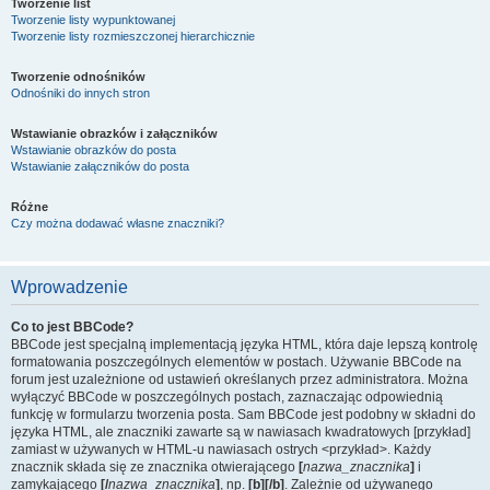
Tworzenie list
Tworzenie listy wypunktowanej
Tworzenie listy rozmieszczonej hierarchicznie
Tworzenie odnośników
Odnośniki do innych stron
Wstawianie obrazków i załączników
Wstawianie obrazków do posta
Wstawianie załączników do posta
Różne
Czy można dodawać własne znaczniki?
Wprowadzenie
Co to jest BBCode?
BBCode jest specjalną implementacją języka HTML, która daje lepszą kontrolę
formatowania poszczególnych elementów w postach. Używanie BBCode na
forum jest uzależnione od ustawień określanych przez administratora. Można
wyłączyć BBCode w poszczególnych postach, zaznaczając odpowiednią
funkcję w formularzu tworzenia posta. Sam BBCode jest podobny w składni do
języka HTML, ale znaczniki zawarte są w nawiasach kwadratowych [przykład]
zamiast w używanych w HTML-u nawiasach ostrych <przykład>. Każdy
znacznik składa się ze znacznika otwierającego
[
nazwa_znacznika
]
i
zamykającego
[/
nazwa_znacznika
]
, np.
[b][/b]
. Zależnie od używanego