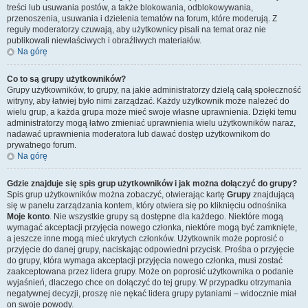
treści lub usuwania postów, a także blokowania, odblokowywania,
przenoszenia, usuwania i dzielenia tematów na forum, które moderują. Z
reguły moderatorzy czuwają, aby użytkownicy pisali na temat oraz nie
publikowali niewłaściwych i obraźliwych materiałów.
Na górę
Co to są grupy użytkowników?
Grupy użytkowników, to grupy, na jakie administratorzy dzielą całą społeczność
witryny, aby łatwiej było nimi zarządzać. Każdy użytkownik może należeć do
wielu grup, a każda grupa może mieć swoje własne uprawnienia. Dzięki temu
administratorzy mogą łatwo zmieniać uprawnienia wielu użytkowników naraz,
nadawać uprawnienia moderatora lub dawać dostęp użytkownikom do
prywatnego forum.
Na górę
Gdzie znajduje się spis grup użytkowników i jak można dołączyć do grupy?
Spis grup użytkowników można zobaczyć, otwierając kartę
Grupy
znajdującą
się w panelu zarządzania kontem, który otwiera się po kliknięciu odnośnika
Moje konto
. Nie wszystkie grupy są dostępne dla każdego. Niektóre mogą
wymagać akceptacji przyjęcia nowego członka, niektóre mogą być zamknięte,
a jeszcze inne mogą mieć ukrytych członków. Użytkownik może poprosić o
przyjęcie do danej grupy, naciskając odpowiedni przycisk. Prośba o przyjęcie
do grupy, która wymaga akceptacji przyjęcia nowego członka, musi zostać
zaakceptowana przez lidera grupy. Może on poprosić użytkownika o podanie
wyjaśnień, dlaczego chce on dołączyć do tej grupy. W przypadku otrzymania
negatywnej decyzji, proszę nie nękać lidera grupy pytaniami – widocznie miał
on swoje powody.