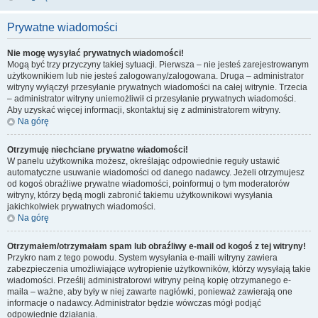
Prywatne wiadomości
Nie mogę wysyłać prywatnych wiadomości!
Mogą być trzy przyczyny takiej sytuacji. Pierwsza – nie jesteś zarejestrowanym
użytkownikiem lub nie jesteś zalogowany/zalogowana. Druga – administrator
witryny wyłączył przesyłanie prywatnych wiadomości na całej witrynie. Trzecia
– administrator witryny uniemożliwił ci przesyłanie prywatnych wiadomości.
Aby uzyskać więcej informacji, skontaktuj się z administratorem witryny.
Na górę
Otrzymuję niechciane prywatne wiadomości!
W panelu użytkownika możesz, określając odpowiednie reguły ustawić
automatyczne usuwanie wiadomości od danego nadawcy. Jeżeli otrzymujesz
od kogoś obraźliwe prywatne wiadomości, poinformuj o tym moderatorów
witryny, którzy będą mogli zabronić takiemu użytkownikowi wysyłania
jakichkolwiek prywatnych wiadomości.
Na górę
Otrzymałem/otrzymałam spam lub obraźliwy e-mail od kogoś z tej witryny!
Przykro nam z tego powodu. System wysyłania e-maili witryny zawiera
zabezpieczenia umożliwiające wytropienie użytkowników, którzy wysyłają takie
wiadomości. Prześlij administratorowi witryny pełną kopię otrzymanego e-
maila – ważne, aby były w niej zawarte nagłówki, ponieważ zawierają one
informacje o nadawcy. Administrator będzie wówczas mógł podjąć
odpowiednie działania.