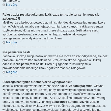
go naprawić.
Na górę
Rejestracja została dokonana jakiś czas temu, ale teraz nie mogę się
zalogować?!
Możliwe, że z jakiegoś powodu administrator dezaktywował lub usunął twoje
konto. Wiele witryn, aby zmniejszyć rozmiar bazy danych, cyklicznie usuwa
użytkowników, którzy nic nie pisali przez dłuższy czas. Jeśli tak się stało,
spróbuj zarejestrować się ponownie i bądź bardziej aktywnym i
zaangażowanym w dyskusje użytkownikiem.
Na górę
Nie pamiętam hasła!
Zachowaj spokój! Twoje hasło wprawdzie nie może zostać odzyskane, ale bez
problemu może zostać zresetowane. Przejdź na stronę logowania i kliknij
odnośnik
Nie pamiętam hasła
. Postępuj zgodnie z instrukcjami, a
prawdopodobnie niedługo znów będziesz móc się zalogować.
Na górę
Dlaczego następuje automatyczne wylogowanie?
Jeżeli w czasie logowania nie zaznaczysz funkcji
Zapamiętaj mnie
, witryna
zachowa informację o tym, że twój pobyt na tej witrynie będzie trwał tylko
określony przez administratora czas. Zapobiega to niewłaściwemu użyciu
twojego konta przez kogoś innego. Aby pozostać zalogowanym/zalogowaną,
podczas logowania zaznacz funkcję
Loguj mnie automatycznie
. Jest to
niezalecane, jeżeli korzystasz z witryny z ogólnie dostępnego komputera, np.
w bibliotece, kawiarence internetowej, sali komputerowej w szkole lub na