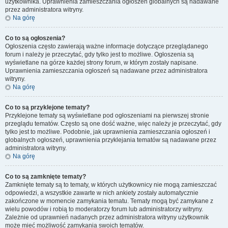
użytkownika. Uprawnienia zamieszczania ogłoszeń globalnych są nadawane
przez administratora witryny.
Na górę
Co to są ogłoszenia?
Ogłoszenia często zawierają ważne informacje dotyczące przeglądanego
forum i należy je przeczytać, gdy tylko jest to możliwe. Ogłoszenia są
wyświetlane na górze każdej strony forum, w którym zostały napisane.
Uprawnienia zamieszczania ogłoszeń są nadawane przez administratora
witryny.
Na górę
Co to są przyklejone tematy?
Przyklejone tematy są wyświetlane pod ogłoszeniami na pierwszej stronie
przeglądu tematów. Często są one dość ważne, więc należy je przeczytać, gdy
tylko jest to możliwe. Podobnie, jak uprawnienia zamieszczania ogłoszeń i
globalnych ogłoszeń, uprawnienia przyklejania tematów są nadawane przez
administratora witryny.
Na górę
Co to są zamknięte tematy?
Zamknięte tematy są to tematy, w których użytkownicy nie mogą zamieszczać
odpowiedzi, a wszystkie zawarte w nich ankiety zostały automatycznie
zakończone w momencie zamykania tematu. Tematy mogą być zamykane z
wielu powodów i robią to moderatorzy forum lub administratorzy witryny.
Zależnie od uprawnień nadanych przez administratora witryny użytkownik
może mieć możliwość zamykania swoich tematów.