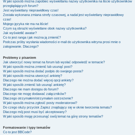
W jaki sposób można zapobiec wyświetlaniu nazwy użytkownika na liście użytkowników
przeglądających forum?
Jest wyświetlany nieprawidłowy czas!
Została wykonana zmiana strefy czasowej, a nadal jest wyświetlany nieprawidłowy
czas!
Mojego języka nie ma na liście!
Czym są obrazki wyświetlane obok nazwy użytkownika?
Jak wyświetlić awatar?
Co to jest ranga i jak można ją zmienić?
Podczas próby wysłania wiadomości e-mail do użytkownika witryna prosi mnie o
zalogowanie. Dlaczego?
Problemy z pisaniem
Jak utworzyć nowy temat na forum lub wysłać odpowiedź w temacie?
W jaki sposób można zmienić lub usunąć post?
W jaki sposób można dodać podpis do swojego posta?
W jaki sposób można utworzyć ankietę?
Dlaczego nie można dodać więcej opcji ankiety?
W jaki sposób zmienić lub usunąć ankietę?
Dlaczego nie mam dostępu do forum?
Dlaczego nie mogę dodawać załączników?
Dlaczego otrzymałem/otrzymałam ostrzeżenie?
W jaki sposób można zgłosić posty moderatorowi?
Do czego służy przycisk
Zapisz
znajdujący się w oknie tworzenia tematu?
Dlaczego mój post musi być akceptowany?
W jaki sposób mogę przesunąć swój temat na górę strony tematów?
Formatowanie i typy tematów
Co to jest BBCode?