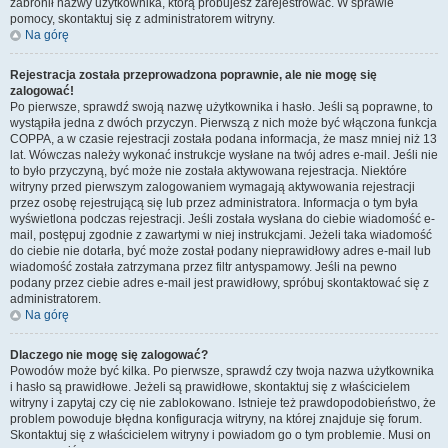
zabronił nazwy użytkownika, którą próbujesz zarejestrować. W sprawie
pomocy, skontaktuj się z administratorem witryny.
Na górę
Rejestracja została przeprowadzona poprawnie, ale nie mogę się
zalogować!
Po pierwsze, sprawdź swoją nazwę użytkownika i hasło. Jeśli są poprawne, to
wystąpiła jedna z dwóch przyczyn. Pierwszą z nich może być włączona funkcja
COPPA, a w czasie rejestracji została podana informacja, że masz mniej niż 13
lat. Wówczas należy wykonać instrukcje wysłane na twój adres e-mail. Jeśli nie
to było przyczyną, być może nie została aktywowana rejestracja. Niektóre
witryny przed pierwszym zalogowaniem wymagają aktywowania rejestracji
przez osobę rejestrującą się lub przez administratora. Informacja o tym była
wyświetlona podczas rejestracji. Jeśli została wysłana do ciebie wiadomość e-
mail, postępuj zgodnie z zawartymi w niej instrukcjami. Jeżeli taka wiadomość
do ciebie nie dotarła, być może został podany nieprawidłowy adres e-mail lub
wiadomość została zatrzymana przez filtr antyspamowy. Jeśli na pewno
podany przez ciebie adres e-mail jest prawidłowy, spróbuj skontaktować się z
administratorem.
Na górę
Dlaczego nie mogę się zalogować?
Powodów może być kilka. Po pierwsze, sprawdź czy twoja nazwa użytkownika
i hasło są prawidłowe. Jeżeli są prawidłowe, skontaktuj się z właścicielem
witryny i zapytaj czy cię nie zablokowano. Istnieje też prawdopodobieństwo, że
problem powoduje błędna konfiguracja witryny, na której znajduje się forum.
Skontaktuj się z właścicielem witryny i powiadom go o tym problemie. Musi on