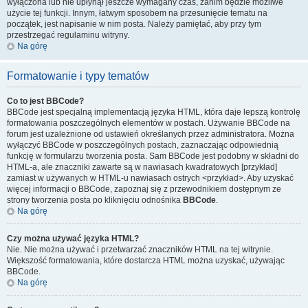
wyłączona lub nie upłynął jeszcze wymagany czas, zanim będzie możliwe
użycie tej funkcji. Innym, łatwym sposobem na przesunięcie tematu na
początek, jest napisanie w nim posta. Należy pamiętać, aby przy tym
przestrzegać regulaminu witryny.
Na górę
Formatowanie i typy tematów
Co to jest BBCode?
BBCode jest specjalną implementacją języka HTML, która daje lepszą kontrolę
formatowania poszczególnych elementów w postach. Używanie BBCode na
forum jest uzależnione od ustawień określanych przez administratora. Można
wyłączyć BBCode w poszczególnych postach, zaznaczając odpowiednią
funkcję w formularzu tworzenia posta. Sam BBCode jest podobny w składni do
HTML-a, ale znaczniki zawarte są w nawiasach kwadratowych [przykład]
zamiast w używanych w HTML-u nawiasach ostrych <przykład>. Aby uzyskać
więcej informacji o BBCode, zapoznaj się z przewodnikiem dostępnym ze
strony tworzenia posta po kliknięciu odnośnika
BBCode
.
Na górę
Czy można używać języka HTML?
Nie. Nie można używać i przetwarzać znaczników HTML na tej witrynie.
Większość formatowania, które dostarcza HTML można uzyskać, używając
BBCode.
Na górę