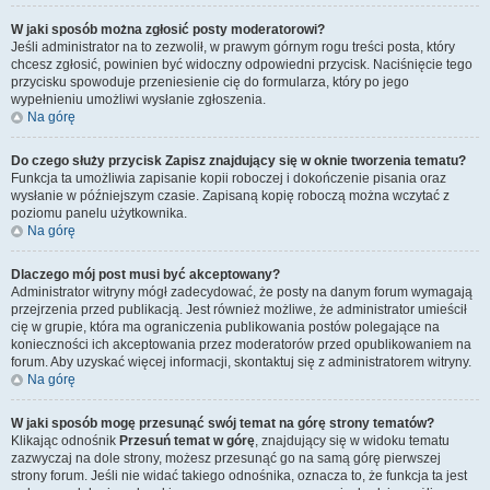
W jaki sposób można zgłosić posty moderatorowi?
Jeśli administrator na to zezwolił, w prawym górnym rogu treści posta, który
chcesz zgłosić, powinien być widoczny odpowiedni przycisk. Naciśnięcie tego
przycisku spowoduje przeniesienie cię do formularza, który po jego
wypełnieniu umożliwi wysłanie zgłoszenia.
Na górę
Do czego służy przycisk
Zapisz
znajdujący się w oknie tworzenia tematu?
Funkcja ta umożliwia zapisanie kopii roboczej i dokończenie pisania oraz
wysłanie w późniejszym czasie. Zapisaną kopię roboczą można wczytać z
poziomu panelu użytkownika.
Na górę
Dlaczego mój post musi być akceptowany?
Administrator witryny mógł zadecydować, że posty na danym forum wymagają
przejrzenia przed publikacją. Jest również możliwe, że administrator umieścił
cię w grupie, która ma ograniczenia publikowania postów polegające na
konieczności ich akceptowania przez moderatorów przed opublikowaniem na
forum. Aby uzyskać więcej informacji, skontaktuj się z administratorem witryny.
Na górę
W jaki sposób mogę przesunąć swój temat na górę strony tematów?
Klikając odnośnik
Przesuń temat w górę
, znajdujący się w widoku tematu
zazwyczaj na dole strony, możesz przesunąć go na samą górę pierwszej
strony forum. Jeśli nie widać takiego odnośnika, oznacza to, że funkcja ta jest