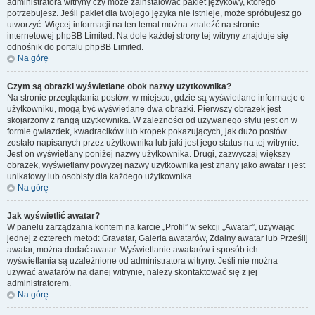
administratora witryny czy może zainstalować pakiet językowy, którego
potrzebujesz. Jeśli pakiet dla twojego języka nie istnieje, może spróbujesz go
utworzyć. Więcej informacji na ten temat można znaleźć na stronie
internetowej phpBB Limited. Na dole każdej strony tej witryny znajduje się
odnośnik do portalu phpBB Limited.
Na górę
Czym są obrazki wyświetlane obok nazwy użytkownika?
Na stronie przeglądania postów, w miejscu, gdzie są wyświetlane informacje o
użytkowniku, mogą być wyświetlane dwa obrazki. Pierwszy obrazek jest
skojarzony z rangą użytkownika. W zależności od używanego stylu jest on w
formie gwiazdek, kwadracików lub kropek pokazujących, jak dużo postów
zostało napisanych przez użytkownika lub jaki jest jego status na tej witrynie.
Jest on wyświetlany poniżej nazwy użytkownika. Drugi, zazwyczaj większy
obrazek, wyświetlany powyżej nazwy użytkownika jest znany jako awatar i jest
unikatowy lub osobisty dla każdego użytkownika.
Na górę
Jak wyświetlić awatar?
W panelu zarządzania kontem na karcie „Profil” w sekcji „Awatar”, używając
jednej z czterech metod: Gravatar, Galeria awatarów, Zdalny awatar lub Prześlij
awatar, można dodać awatar. Wyświetlanie awatarów i sposób ich
wyświetlania są uzależnione od administratora witryny. Jeśli nie można
używać awatarów na danej witrynie, należy skontaktować się z jej
administratorem.
Na górę