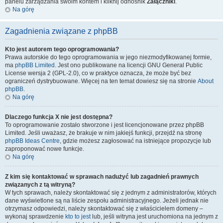
panelu zarządzania swoim kontem i kliknij odnośnik
Załączniki
.
Na górę
Zagadnienia związane z phpBB
Kto jest autorem tego oprogramowania?
Prawa autorskie do tego oprogramowania w jego niezmodyfikowanej formie,
ma
phpBB Limited
. Jest ono publikowane na licencji GNU General Public
License wersja 2 (GPL-2.0), co w praktyce oznacza, że może być bez
ograniczeń dystrybuowane. Więcej na ten temat dowiesz się na stronie
About
phpBB
.
Na górę
Dlaczego funkcja X nie jest dostępna?
To oprogramowanie zostało stworzone i jest licencjonowane przez phpBB
Limited. Jeśli uważasz, że brakuje w nim jakiejś funkcji, przejdź na stronę
phpBB Ideas Centre
, gdzie możesz zagłosować na istniejące propozycje lub
zaproponować nowe funkcje.
Na górę
Z kim się kontaktować w sprawach nadużyć lub zagadnień prawnych
związanych z tą witryną?
W tych sprawach, należy skontaktować się z jednym z administratorów, których
dane wyświetlone są na liście zespołu administracyjnego. Jeżeli jednak nie
otrzymasz odpowiedzi, należy skontaktować się z właścicielem domeny –
wykonaj sprawdzenie
kto to jest
lub, jeśli witryna jest uruchomiona na jednym z