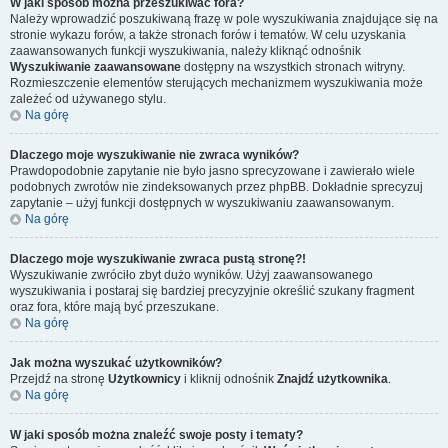
W jaki sposób można przeszukiwać fora?
Należy wprowadzić poszukiwaną frazę w pole wyszukiwania znajdujące się na
stronie wykazu forów, a także stronach forów i tematów. W celu uzyskania
zaawansowanych funkcji wyszukiwania, należy kliknąć odnośnik
Wyszukiwanie zaawansowane
dostępny na wszystkich stronach witryny.
Rozmieszczenie elementów sterujących mechanizmem wyszukiwania może
zależeć od używanego stylu.
Na górę
Dlaczego moje wyszukiwanie nie zwraca wyników?
Prawdopodobnie zapytanie nie było jasno sprecyzowane i zawierało wiele
podobnych zwrotów nie zindeksowanych przez phpBB. Dokładnie sprecyzuj
zapytanie – użyj funkcji dostępnych w wyszukiwaniu zaawansowanym.
Na górę
Dlaczego moje wyszukiwanie zwraca pustą stronę?!
Wyszukiwanie zwróciło zbyt dużo wyników. Użyj zaawansowanego
wyszukiwania i postaraj się bardziej precyzyjnie określić szukany fragment
oraz fora, które mają być przeszukane.
Na górę
Jak można wyszukać użytkowników?
Przejdź na stronę
Użytkownicy
i kliknij odnośnik
Znajdź użytkownika
.
Na górę
W jaki sposób można znaleźć swoje posty i tematy?