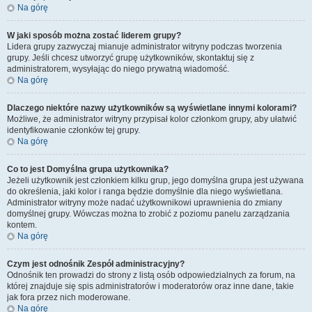
Na górę
W jaki sposób można zostać liderem grupy?
Lidera grupy zazwyczaj mianuje administrator witryny podczas tworzenia
grupy. Jeśli chcesz utworzyć grupę użytkowników, skontaktuj się z
administratorem, wysyłając do niego prywatną wiadomość.
Na górę
Dlaczego niektóre nazwy użytkowników są wyświetlane innymi kolorami?
Możliwe, że administrator witryny przypisał kolor członkom grupy, aby ułatwić
identyfikowanie członków tej grupy.
Na górę
Co to jest
Domyślna grupa użytkownika
?
Jeżeli użytkownik jest członkiem kilku grup, jego domyślna grupa jest używana
do określenia, jaki kolor i ranga będzie domyślnie dla niego wyświetlana.
Administrator witryny może nadać użytkownikowi uprawnienia do zmiany
domyślnej grupy. Wówczas można to zrobić z poziomu panelu zarządzania
kontem.
Na górę
Czym jest odnośnik
Zespół administracyjny
?
Odnośnik ten prowadzi do strony z listą osób odpowiedzialnych za forum, na
której znajduje się spis administratorów i moderatorów oraz inne dane, takie
jak fora przez nich moderowane.
Na górę