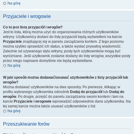
Na górę
Przyjaciele i wrogowie
Co to jest lista przyjaciół i wrogów?
Jest to lista, którą można użyć do organizowania różnych użytkowników
witryny. Użytkownicy dodani do listy przyjaciół będą wyświetleni na karcie
Przyjaciele
znajdującej się w panelu zarządzania kontem. Z tego poziomu
można szybko sprawdzić ich status, a także wysłać prywatną wiadomość.
Zależnie od używanego stylu witryny, posty tych użytkowników mogą być
wyróżniane. Jeśli użytkownik zostanie dodany do listy wrogów, wszystkie posty
przez niego napisane domyślnie nie będą wyświetlane.
Na górę
W jaki sposób można dodawać/usuwać użytkowników z listy przyjaciół lub
wrogów?
Można dodawać użytkowników na dwa sposoby. Po pierwsze, klikając w
profilu wybranego użytkownika odnośnik
Dodaj do przyjaciół
lub
Dodaj do
wrogów
. Po drugie, przejść do panelu zarządzania swoim kontem i tam na
karcie
Przyjaciele i wrogowie
wprowadzić odpowiednie dane użytkownika. Na
tej samej karcie można także usuwać użytkowników z list.
Na górę
Przeszukiwanie forów