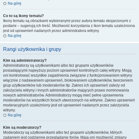
Na górę
Co to są ikony tematu?
Ikony tematu są obrazkami wybieranymi przez autora tematu skojarzonymi z
postami – sugerują ich treść. Możliwość korzystania z ikon tematu uzależniona
jest od uprawnień nadanych przez administratora witryny.
Na górę
Rangi użytkownika i grupy
Kim są administratorzy?
Administratorzy są użytkownikami albo też grupami użytkowników
posiadającymi najwyższy poziom uprawnień kontrolnych całej witryny. Mogą
oni kontrolować wszystkie zagadnienia związane z funkcjonowaniem witryny
włącznie z nadawaniem uprawnień, blokowaniem użytkowników, tworzeniem
grup użytkowników lub moderatorów itp. Zakres ich uprawnień zależy od
założyciela witryny i innych administratorów mających prawo nominowania
nowych administratorów. Administratorzy mogą mieć pełne uprawnienia
moderatorów na wszystkich forach utworzonych na witrynie. Zakres uprawnień
moderacyjnych uzależniony jest od uprawnień nadanych przez założyciela
witryny.
Na górę
Kim są moderatorzy?
Moderatorzy są użytkownikami albo też grupami użytkowników, których
zadaniem jest codzienne przeglądanie forów. Mają oni możliwość zmiany