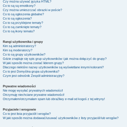
Czy można używać języka HTML?
Co to są są emotikony?
Czy można umieszczać obrazki w poście?
Co to są ogłoszenia globalne?
Co to są ogłoszenia?
Co to są przyklejone tematy?
Co to są zamknięte tematy?
Co to są ikony tematu?
Rangi użytkownika i grupy
Kim są administratorzy?
Kim są moderatorzy?
Co to są grupy użytkowników?
Gdzie znajduje się spis grup użytkowników i jak można dołączyć do grupy?
W jaki sposób można zostać liderem grupy?
Dlaczego niektóre nazwy użytkowników są wyświetlane innymi kolorami?
Co to jest
Domyślna grupa użytkownika
?
Czym jest odnośnik
Zespół administracyjny
?
Prywatne wiadomości
Nie mogę wysyłać prywatnych wiadomości!
Otrzymuję niechciane prywatne wiadomości!
Otrzymałem/otrzymałam spam lub obraźliwy e-mail od kogoś z tej witryny!
Przyjaciele i wrogowie
Co to jest lista przyjaciół i wrogów?
W jaki sposób można dodawać/usuwać użytkowników z listy przyjaciół lub wrogów?