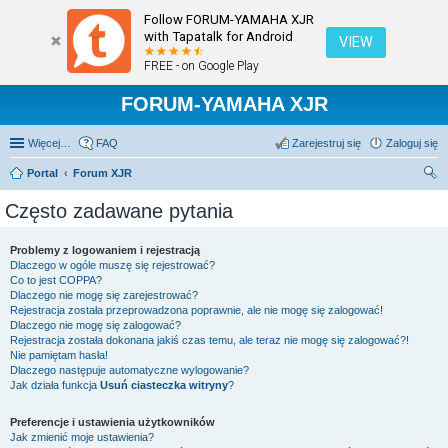
Follow FORUM-YAMAHA XJR
with Tapatalk for Android
VIEW
FREE - on Google Play
FORUM-YAMAHA XJR
Więcej…
FAQ
Zarejestruj się
Zaloguj się
Portal
Forum XJR
zu
Często zadawane pytania
kaj
Problemy z logowaniem i rejestracją
Dlaczego w ogóle muszę się rejestrować?
Co to jest COPPA?
Dlaczego nie mogę się zarejestrować?
Rejestracja została przeprowadzona poprawnie, ale nie mogę się zalogować!
Dlaczego nie mogę się zalogować?
Rejestracja została dokonana jakiś czas temu, ale teraz nie mogę się zalogować?!
Nie pamiętam hasła!
Dlaczego następuje automatyczne wylogowanie?
Jak działa funkcja
Usuń ciasteczka witryny
?
Preferencje i ustawienia użytkowników
Jak zmienić moje ustawienia?