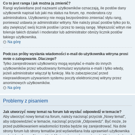
Co to jest ranga i jak można ją zmienić?
Rangi wyświetlane pod nazwami użytkowników oznaczają, ile postów dany
użytkownik napisał lub jaki ma status na forum, np. moderatora czy
administratora. Użytkownicy nie mogą bezpośrednio zmieniać stylu rang,
ponieważ ustawia je administrator witryny. Nie należy pisać postów tylko po to,
aby zwiększyć swój licznik postów i przez to swoją rangę. Większość witryn nie
toleruje takich działań i moderator lub administrator obniży licznik postów
takiego użytkownika.
Na górę
Podczas próby wysłania wiadomości e-mail do użytkownika witryna prosi
mnie o zalogowanie. Dlaczego?
Tylko zarejestrowani użytkownicy mogą wysyłać e-maile do innych
użytkowników przez wbudowany formularz wysyłania e-maili i tylko wtedy,
jeżeli administrator włączył tę funkcję. Ma to zabezpieczać przed
nieprawidłowym używaniem systemu poczty elektronicznej witryny przez
anonimowych użytkowników.
Na górę
Problemy z pisaniem
Jak utworzyć nowy temat na forum lub wysłać odpowiedź w temacie?
Aby utworzyć nowy temat na forum, należy nacisnąć przycisk „Nowy temat”,
aby odpowiedzieć w temacie, nacisnąć przycisk „Odpowiedz”. Być może, że
przed publikowaniem wiadomości trzeba będzie się zarejestrować. Na dole
strony forum lub strony tematów jest wyświetlana lista uprawnień użytkownika