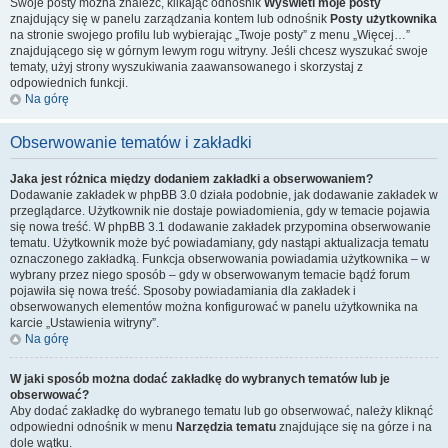
Swoje posty można znaleźć, klikając odnośnik
Wyświetl moje posty
znajdujący się w panelu zarządzania kontem lub odnośnik
Posty użytkownika
na stronie swojego profilu lub wybierając „Twoje posty” z menu „Więcej…”
znajdującego się w górnym lewym rogu witryny. Jeśli chcesz wyszukać swoje
tematy, użyj strony wyszukiwania zaawansowanego i skorzystaj z
odpowiednich funkcji.
Na górę
Obserwowanie tematów i zakładki
Jaka jest różnica między dodaniem zakładki a obserwowaniem?
Dodawanie zakładek w phpBB 3.0 działa podobnie, jak dodawanie zakładek w
przeglądarce. Użytkownik nie dostaje powiadomienia, gdy w temacie pojawia
się nowa treść. W phpBB 3.1 dodawanie zakładek przypomina obserwowanie
tematu. Użytkownik może być powiadamiany, gdy nastąpi aktualizacja tematu
oznaczonego zakładką. Funkcja obserwowania powiadamia użytkownika – w
wybrany przez niego sposób – gdy w obserwowanym temacie bądź forum
pojawiła się nowa treść. Sposoby powiadamiania dla zakładek i
obserwowanych elementów można konfigurować w panelu użytkownika na
karcie „Ustawienia witryny”.
Na górę
W jaki sposób można dodać zakładkę do wybranych tematów lub je
obserwować?
Aby dodać zakładkę do wybranego tematu lub go obserwować, należy kliknąć
odpowiedni odnośnik w menu
Narzędzia tematu
znajdujące się na górze i na
dole wątku.