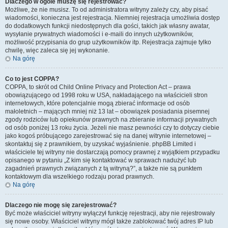
Dlaczego w ogóle muszę się rejestrować?
Możliwe, że nie musisz. To od administratora witryny zależy czy, aby pisać
wiadomości, konieczna jest rejestracja. Niemniej rejestracja umożliwia dostęp
do dodatkowych funkcji niedostępnych dla gości, takich jak własny awatar,
wysyłanie prywatnych wiadomości i e-maili do innych użytkowników,
możliwość przypisania do grup użytkowników itp. Rejestracja zajmuje tylko
chwilę, więc zaleca się jej wykonanie.
Na górę
Co to jest COPPA?
COPPA, to skrót od Child Online Privacy and Protection Act – prawa
obowiązującego od 1998 roku w USA, nakładającego na właścicieli stron
internetowych, które potencjalnie mogą zbierać informacje od osób
małoletnich – mających mniej niż 13 lat – obowiązek posiadania pisemnej
zgody rodziców lub opiekunów prawnych na zbieranie informacji prywatnych
od osób poniżej 13 roku życia. Jeżeli nie masz pewności czy to dotyczy ciebie
jako kogoś próbującego zarejestrować się na danej witrynie internetowej –
skontaktuj się z prawnikiem, by uzyskać wyjaśnienie. phpBB Limited i
właściciele tej witryny nie dostarczają pomocy prawnej z wyjątkiem przypadku
opisanego w pytaniu „Z kim się kontaktować w sprawach nadużyć lub
zagadnień prawnych związanych z tą witryną?”, a także nie są punktem
kontaktowym dla wszelkiego rodzaju porad prawnych.
Na górę
Dlaczego nie mogę się zarejestrować?
Być może właściciel witryny wyłączył funkcję rejestracji, aby nie rejestrowały
się nowe osoby. Właściciel witryny mógł także zablokować twój adres IP lub