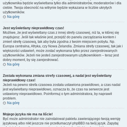
użytkownika będzie wyświetlana tylko dla administratorów, moderatorów i dla
ciebie. Twoja obecność na witrynie będzie wykazana w liczbie ukrytych
użytkowników.
Na górę
Jest wyświetlany nieprawidłowy czas!
Możliwe, że jest wyświetlany czas z innej strefy czasowej, niż ta, w której się
znajdujesz. Jeśli tak właśnie jest, przejdź do panelu zarządzania kontem i
zmień strefę czasową, tak aby była zgodna z twoim miejscem pobytu. Np.
Europa centralna, Afryka, czy Nowa Zelandia. Zmiana strefy czasowej, tak jak i
większości ustawień, może zostać wykonana tylko przez zarejestrowanych
użytkowników. Jeżeli nie jesteś zarejestrowanym użytkownikiem – teraz jest
dobry moment, by się zarejestrować.
Na górę
Została wykonana zmiana strefy czasowej, a nadal jest wyświetlany
nieprawidłowy czas!
Jeżeli na pewno strefa czasowa została ustawiona prawidłowo, a czas nadal
jest wyświetlany nieprawidłowo, oznacza to, że czas na serwerze jest
ustawiony nieprawidłowo. Poinformuj o tym administratora, by naprawił
problem.
Na górę
Mojego języka nie ma na liście!
Być może administrator nie zainstalował pakietu zawierającego twoją wersję
językową albo nikt jeszcze nie przetłumaczył phpBB3 na twój język. Zapytaj