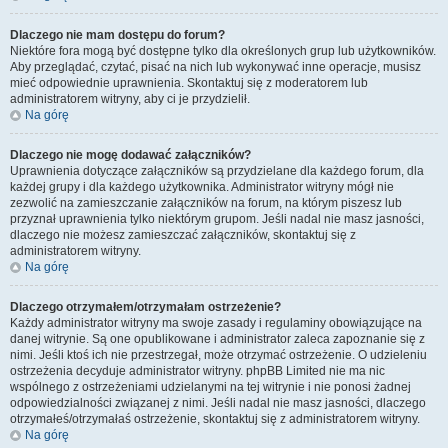
Dlaczego nie mam dostępu do forum?
Niektóre fora mogą być dostępne tylko dla określonych grup lub użytkowników.
Aby przeglądać, czytać, pisać na nich lub wykonywać inne operacje, musisz
mieć odpowiednie uprawnienia. Skontaktuj się z moderatorem lub
administratorem witryny, aby ci je przydzielił.
Na górę
Dlaczego nie mogę dodawać załączników?
Uprawnienia dotyczące załączników są przydzielane dla każdego forum, dla
każdej grupy i dla każdego użytkownika. Administrator witryny mógł nie
zezwolić na zamieszczanie załączników na forum, na którym piszesz lub
przyznał uprawnienia tylko niektórym grupom. Jeśli nadal nie masz jasności,
dlaczego nie możesz zamieszczać załączników, skontaktuj się z
administratorem witryny.
Na górę
Dlaczego otrzymałem/otrzymałam ostrzeżenie?
Każdy administrator witryny ma swoje zasady i regulaminy obowiązujące na
danej witrynie. Są one opublikowane i administrator zaleca zapoznanie się z
nimi. Jeśli ktoś ich nie przestrzegał, może otrzymać ostrzeżenie. O udzieleniu
ostrzeżenia decyduje administrator witryny. phpBB Limited nie ma nic
wspólnego z ostrzeżeniami udzielanymi na tej witrynie i nie ponosi żadnej
odpowiedzialności związanej z nimi. Jeśli nadal nie masz jasności, dlaczego
otrzymałeś/otrzymałaś ostrzeżenie, skontaktuj się z administratorem witryny.
Na górę