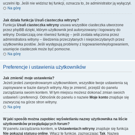
uczelni itp. Jeśli nie widzisz tej funkcji, oznacza to, że administrator ją wyłączył.
Na górę
Jak działa funkcja
Usuń ciasteczka witryny
?
Funkcja
Usuń ciasteczka witryny
usuwa wszystkie ciasteczka utworzone
przez phpBB dzięki, którym użytkownik jest autoryzowany i logowany do
witryny. Dostarczają one również funkcję – jeśli została włączona przez
administratora witryny – śledzenia przeczytanych i nieprzeczytanych przez
użytkownika postów. Jeśli występują problemy z logowaniem/wylogowaniem,
usunięcie ciasteczek może być pomocne.
Na górę
Preferencje i ustawienia użytkowników
Jak zmienić moje ustawienia?
Jeżeli jesteś zarejestrowanym użytkownikiem, wszystkie twoje ustawienia są
zapisywane w bazie danych witryny. Aby je zmienić, przejdź do panelu
zarządzania swoim kontem. W tym miejscu możesz dokonać zmian swoich
ustawień i preferencji. Odnośnik do panelu o nazwie
Moje konto
znajduje się
zazwyczaj na górze stron witryny.
Na górę
W jaki sposób można zapobiec wyświetlaniu nazwy użytkownika na liście
użytkowników przeglądających forum?
W panelu zarządzania kontem, w
Ustawieniach witryny
znajduje się funkcja
Nie pokazuj statusu online
. Włącz tę funkcję, zaznaczając
Tak
. Nazwa