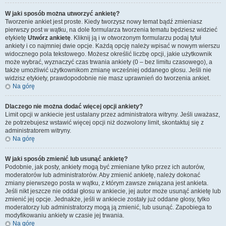
W jaki sposób można utworzyć ankietę?
Tworzenie ankiet jest proste. Kiedy tworzysz nowy temat bądź zmieniasz
pierwszy post w wątku, na dole formularza tworzenia tematu będziesz widzieć
etykietę
Utwórz ankietę
. Kliknij ją i w otworzonym formularzu podaj tytuł
ankiety i co najmniej dwie opcje. Każdą opcję należy wpisać w nowym wierszu
widocznego pola tekstowego. Możesz określić liczbę opcji, jakie użytkownik
może wybrać, wyznaczyć czas trwania ankiety (0 – bez limitu czasowego), a
także umożliwić użytkownikom zmianę wcześniej oddanego głosu. Jeśli nie
widzisz etykiety, prawdopodobnie nie masz uprawnień do tworzenia ankiet.
Na górę
Dlaczego nie można dodać więcej opcji ankiety?
Limit opcji w ankiecie jest ustalany przez administratora witryny. Jeśli uważasz,
że potrzebujesz wstawić więcej opcji niż dozwolony limit, skontaktuj się z
administratorem witryny.
Na górę
W jaki sposób zmienić lub usunąć ankietę?
Podobnie, jak posty, ankiety mogą być zmieniane tylko przez ich autorów,
moderatorów lub administratorów. Aby zmienić ankietę, należy dokonać
zmiany pierwszego posta w wątku, z którym zawsze związana jest ankieta.
Jeśli nikt jeszcze nie oddał głosu w ankiecie, jej autor może usunąć ankietę lub
zmienić jej opcje. Jednakże, jeśli w ankiecie zostały już oddane głosy, tylko
moderatorzy lub administratorzy mogą ją zmienić, lub usunąć. Zapobiega to
modyfikowaniu ankiety w czasie jej trwania.
Na górę