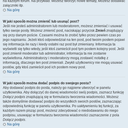
na każdym forum. Na przykład: Możesz tworzyć nowe tematy, Możesz dodawać
załączniki itp.
Na górę
W jaki sposób można zmienić lub usunąć post?
Jeśli nie jesteś administratorem lub moderatorem, możesz zmieniać i usuwać
tylko swoje posty. Możesz zmienić post, naciskając przycisk
Zmień
znajdujący
się przy danym poście. Czasami można to zrobić tylko przez pewien czas po
jego napisaniu. Jeżeli ktoś odpowiedział na ten post, pod twoim postem pojawi
się informacja ile razy i kiedy ostatni raz post był zmieniany. Informacja ta
wyświetli się tylko wtedy, jeśli ktoś zamieścił pod tym postem kolejny post. Jeśli
post zmienił moderator lub administrator, informacja ta nie zostanie
wyświetlona. Administratorzy i moderatorzy mogą zostawić notatkę z
informacją, dlaczego ten post zmieniali. Zwykli użytkownicy nie mogą usuwać
postów, gdy ktoś zamieścił pod ich postem nowy post.
Na górę
W jaki sposób można dodać podpis do swojego posta?
Aby dodawać podpis do posta, należy go najpierw utworzyć w panelu
użytkownika. Aby dołączyć do danej wiadomości swój podpis, zaznacz funkcję
Dołącz podpis
znajdującą się w formularzu tworzenia wiadomości. Możesz
także domyślnie dodawać podpis do wszystkich swoich postów, zaznaczając
odpowiednią funkcję w panelu użytkownika. Po uaktywnieniu tej funkcji, za
każdym razem pisząc post, możesz zdecydować o niedodawaniu do niego
podpisu, usuwając w formularzu tworzenia wiadomości zaznaczenie z pola
Dołącz podpis
.
Na górę