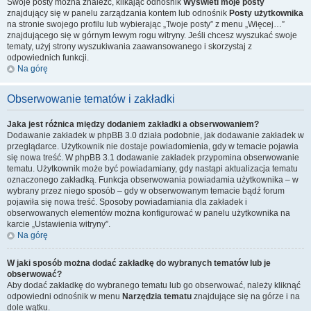
Swoje posty można znaleźć, klikając odnośnik
Wyświetl moje posty
znajdujący się w panelu zarządzania kontem lub odnośnik
Posty użytkownika
na stronie swojego profilu lub wybierając „Twoje posty” z menu „Więcej…”
znajdującego się w górnym lewym rogu witryny. Jeśli chcesz wyszukać swoje
tematy, użyj strony wyszukiwania zaawansowanego i skorzystaj z
odpowiednich funkcji.
Na górę
Obserwowanie tematów i zakładki
Jaka jest różnica między dodaniem zakładki a obserwowaniem?
Dodawanie zakładek w phpBB 3.0 działa podobnie, jak dodawanie zakładek w
przeglądarce. Użytkownik nie dostaje powiadomienia, gdy w temacie pojawia
się nowa treść. W phpBB 3.1 dodawanie zakładek przypomina obserwowanie
tematu. Użytkownik może być powiadamiany, gdy nastąpi aktualizacja tematu
oznaczonego zakładką. Funkcja obserwowania powiadamia użytkownika – w
wybrany przez niego sposób – gdy w obserwowanym temacie bądź forum
pojawiła się nowa treść. Sposoby powiadamiania dla zakładek i
obserwowanych elementów można konfigurować w panelu użytkownika na
karcie „Ustawienia witryny”.
Na górę
W jaki sposób można dodać zakładkę do wybranych tematów lub je
obserwować?
Aby dodać zakładkę do wybranego tematu lub go obserwować, należy kliknąć
odpowiedni odnośnik w menu
Narzędzia tematu
znajdujące się na górze i na
dole wątku.