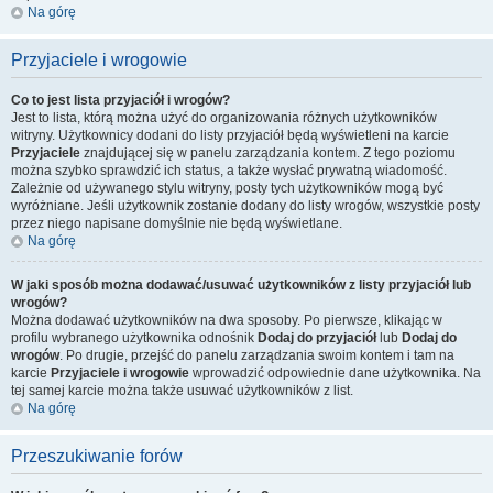
Na górę
Przyjaciele i wrogowie
Co to jest lista przyjaciół i wrogów?
Jest to lista, którą można użyć do organizowania różnych użytkowników
witryny. Użytkownicy dodani do listy przyjaciół będą wyświetleni na karcie
Przyjaciele
znajdującej się w panelu zarządzania kontem. Z tego poziomu
można szybko sprawdzić ich status, a także wysłać prywatną wiadomość.
Zależnie od używanego stylu witryny, posty tych użytkowników mogą być
wyróżniane. Jeśli użytkownik zostanie dodany do listy wrogów, wszystkie posty
przez niego napisane domyślnie nie będą wyświetlane.
Na górę
W jaki sposób można dodawać/usuwać użytkowników z listy przyjaciół lub
wrogów?
Można dodawać użytkowników na dwa sposoby. Po pierwsze, klikając w
profilu wybranego użytkownika odnośnik
Dodaj do przyjaciół
lub
Dodaj do
wrogów
. Po drugie, przejść do panelu zarządzania swoim kontem i tam na
karcie
Przyjaciele i wrogowie
wprowadzić odpowiednie dane użytkownika. Na
tej samej karcie można także usuwać użytkowników z list.
Na górę
Przeszukiwanie forów