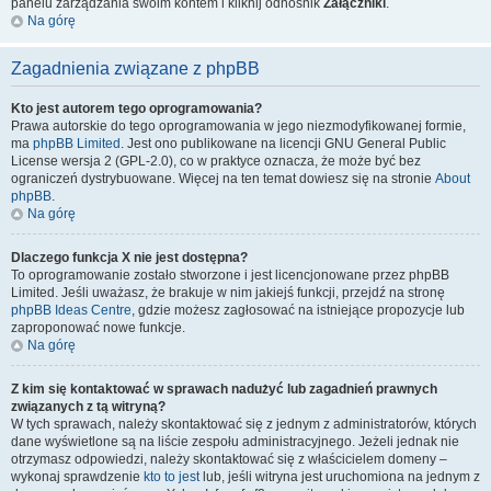
panelu zarządzania swoim kontem i kliknij odnośnik
Załączniki
.
Na górę
Zagadnienia związane z phpBB
Kto jest autorem tego oprogramowania?
Prawa autorskie do tego oprogramowania w jego niezmodyfikowanej formie,
ma
phpBB Limited
. Jest ono publikowane na licencji GNU General Public
License wersja 2 (GPL-2.0), co w praktyce oznacza, że może być bez
ograniczeń dystrybuowane. Więcej na ten temat dowiesz się na stronie
About
phpBB
.
Na górę
Dlaczego funkcja X nie jest dostępna?
To oprogramowanie zostało stworzone i jest licencjonowane przez phpBB
Limited. Jeśli uważasz, że brakuje w nim jakiejś funkcji, przejdź na stronę
phpBB Ideas Centre
, gdzie możesz zagłosować na istniejące propozycje lub
zaproponować nowe funkcje.
Na górę
Z kim się kontaktować w sprawach nadużyć lub zagadnień prawnych
związanych z tą witryną?
W tych sprawach, należy skontaktować się z jednym z administratorów, których
dane wyświetlone są na liście zespołu administracyjnego. Jeżeli jednak nie
otrzymasz odpowiedzi, należy skontaktować się z właścicielem domeny –
wykonaj sprawdzenie
kto to jest
lub, jeśli witryna jest uruchomiona na jednym z