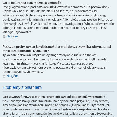
Co to jest ranga i jak można ją zmienić?
Rangi wyświetlane pod nazwami użytkowników oznaczają, ile postów dany
użytkownik napisał lub jaki ma status na forum, np. moderatora czy
administratora. Użytkownicy nie mogą bezpośrednio zmieniać stylu rang,
ponieważ ustawia je administrator witryny. Nie należy pisać postów tylko po to,
aby zwiększyć swój licznik postów i przez to swoją rangę. Większość witryn nie
toleruje takich działań i moderator lub administrator obniży licznik postów
takiego użytkownika.
Na górę
Podczas próby wysłania wiadomości e-mail do użytkownika witryna prosi
mnie o zalogowanie. Dlaczego?
Tylko zarejestrowani użytkownicy mogą wysyłać e-maile do innych
użytkowników przez wbudowany formularz wysyłania e-maili i tylko wtedy,
jeżeli administrator włączył tę funkcję. Ma to zabezpieczać przed
nieprawidłowym używaniem systemu poczty elektronicznej witryny przez
anonimowych użytkowników.
Na górę
Problemy z pisaniem
Jak utworzyć nowy temat na forum lub wysłać odpowiedź w temacie?
Aby utworzyć nowy temat na forum, należy nacisnąć przycisk „Nowy temat”,
aby odpowiedzieć w temacie, nacisnąć przycisk „Odpowiedz”. Być może, że
przed publikowaniem wiadomości trzeba będzie się zarejestrować. Na dole
strony forum lub strony tematów jest wyświetlana lista uprawnień użytkownika