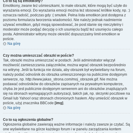
Co to są są emotikony?
Emotikony, zwane też uśmieszkami, to małe obrazki, które mogą być użyte do
wyrażania emocji. Do wyrażania emocji można też stosować krótkie kody, np. :)
oznacza radość, podczas gdy :( smutek. Pełna lista emotikon jest dostępna z
poziomu formularza tworzenia wiadomości. Nie należy jednak nadmiernie
używać emotikon, gdyż mogą spowodować, że post stanie się nieczytelny i
moderator może podjąć decyzję o ich usunięciu bądź też usunięciu całego
posta. Administrator witryny może określić dopuszczalny limit emotikon w
poście.
Na górę
Czy można umieszczać obrazki w poście?
Tak, obrazki można umieszczać w postach. Jeśli administrator włączył
możliwość zamieszczania załączników, można wgrać obrazek bezpośrednio
na witrynę. Jeśli ta funkcja nie działa, aby obrazek był wyświetlany na forum,
należy podać odnośnik do obrazka umieszczonego na publicznie dostępnym
serwerze, np. http://www.jakas_strona.com/moj_obrazek.gif. Nie można
podawać odnośników do obrazków zapisanych na prywatnym komputerze,
chyba że jest publicznie dostępnym serwerem ani do obrazków znajdujących
się na stronach wymagających autoryzacji, takich jak, np. skrzynki pocztowe na
Gmail lub Yahoo! oraz stronach chronionych hasłem. Aby umieścić obrazek w
poście, użyj znacznika BBCode
[img]
.
Na górę
Co to są ogłoszenia globalne?
Ogłoszenia globalne zawierają ważne informacje i należy zawsze je czytać. Są
one wyświetlane na górze każdego forum i w panelu zarządzania kontem