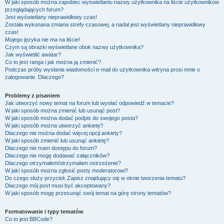
W jaki sposób można zapobiec wyświetlaniu nazwy użytkownika na liście użytkowników
przeglądających forum?
Jest wyświetlany nieprawidłowy czas!
Została wykonana zmiana strefy czasowej, a nadal jest wyświetlany nieprawidłowy
czas!
Mojego języka nie ma na liście!
Czym są obrazki wyświetlane obok nazwy użytkownika?
Jak wyświetlić awatar?
Co to jest ranga i jak można ją zmienić?
Podczas próby wysłania wiadomości e-mail do użytkownika witryna prosi mnie o
zalogowanie. Dlaczego?
Problemy z pisaniem
Jak utworzyć nowy temat na forum lub wysłać odpowiedź w temacie?
W jaki sposób można zmienić lub usunąć post?
W jaki sposób można dodać podpis do swojego posta?
W jaki sposób można utworzyć ankietę?
Dlaczego nie można dodać więcej opcji ankiety?
W jaki sposób zmienić lub usunąć ankietę?
Dlaczego nie mam dostępu do forum?
Dlaczego nie mogę dodawać załączników?
Dlaczego otrzymałem/otrzymałam ostrzeżenie?
W jaki sposób można zgłosić posty moderatorowi?
Do czego służy przycisk
Zapisz
znajdujący się w oknie tworzenia tematu?
Dlaczego mój post musi być akceptowany?
W jaki sposób mogę przesunąć swój temat na górę strony tematów?
Formatowanie i typy tematów
Co to jest BBCode?