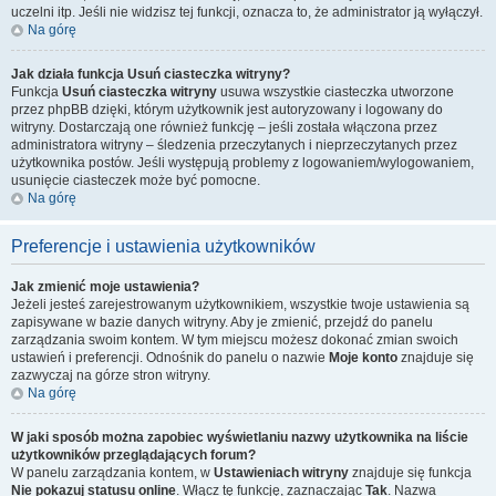
uczelni itp. Jeśli nie widzisz tej funkcji, oznacza to, że administrator ją wyłączył.
Na górę
Jak działa funkcja
Usuń ciasteczka witryny
?
Funkcja
Usuń ciasteczka witryny
usuwa wszystkie ciasteczka utworzone
przez phpBB dzięki, którym użytkownik jest autoryzowany i logowany do
witryny. Dostarczają one również funkcję – jeśli została włączona przez
administratora witryny – śledzenia przeczytanych i nieprzeczytanych przez
użytkownika postów. Jeśli występują problemy z logowaniem/wylogowaniem,
usunięcie ciasteczek może być pomocne.
Na górę
Preferencje i ustawienia użytkowników
Jak zmienić moje ustawienia?
Jeżeli jesteś zarejestrowanym użytkownikiem, wszystkie twoje ustawienia są
zapisywane w bazie danych witryny. Aby je zmienić, przejdź do panelu
zarządzania swoim kontem. W tym miejscu możesz dokonać zmian swoich
ustawień i preferencji. Odnośnik do panelu o nazwie
Moje konto
znajduje się
zazwyczaj na górze stron witryny.
Na górę
W jaki sposób można zapobiec wyświetlaniu nazwy użytkownika na liście
użytkowników przeglądających forum?
W panelu zarządzania kontem, w
Ustawieniach witryny
znajduje się funkcja
Nie pokazuj statusu online
. Włącz tę funkcję, zaznaczając
Tak
. Nazwa