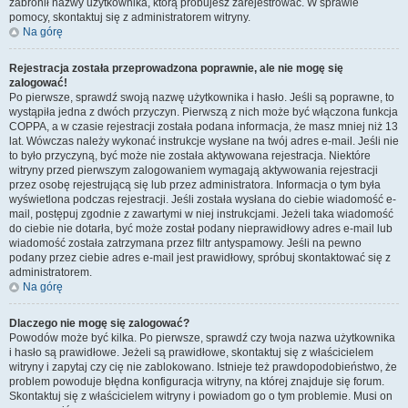
zabronił nazwy użytkownika, którą próbujesz zarejestrować. W sprawie
pomocy, skontaktuj się z administratorem witryny.
Na górę
Rejestracja została przeprowadzona poprawnie, ale nie mogę się
zalogować!
Po pierwsze, sprawdź swoją nazwę użytkownika i hasło. Jeśli są poprawne, to
wystąpiła jedna z dwóch przyczyn. Pierwszą z nich może być włączona funkcja
COPPA, a w czasie rejestracji została podana informacja, że masz mniej niż 13
lat. Wówczas należy wykonać instrukcje wysłane na twój adres e-mail. Jeśli nie
to było przyczyną, być może nie została aktywowana rejestracja. Niektóre
witryny przed pierwszym zalogowaniem wymagają aktywowania rejestracji
przez osobę rejestrującą się lub przez administratora. Informacja o tym była
wyświetlona podczas rejestracji. Jeśli została wysłana do ciebie wiadomość e-
mail, postępuj zgodnie z zawartymi w niej instrukcjami. Jeżeli taka wiadomość
do ciebie nie dotarła, być może został podany nieprawidłowy adres e-mail lub
wiadomość została zatrzymana przez filtr antyspamowy. Jeśli na pewno
podany przez ciebie adres e-mail jest prawidłowy, spróbuj skontaktować się z
administratorem.
Na górę
Dlaczego nie mogę się zalogować?
Powodów może być kilka. Po pierwsze, sprawdź czy twoja nazwa użytkownika
i hasło są prawidłowe. Jeżeli są prawidłowe, skontaktuj się z właścicielem
witryny i zapytaj czy cię nie zablokowano. Istnieje też prawdopodobieństwo, że
problem powoduje błędna konfiguracja witryny, na której znajduje się forum.
Skontaktuj się z właścicielem witryny i powiadom go o tym problemie. Musi on