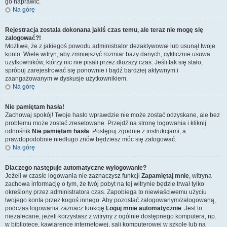
go naprawić.
Na górę
Rejestracja została dokonana jakiś czas temu, ale teraz nie mogę się
zalogować?!
Możliwe, że z jakiegoś powodu administrator dezaktywował lub usunął twoje
konto. Wiele witryn, aby zmniejszyć rozmiar bazy danych, cyklicznie usuwa
użytkowników, którzy nic nie pisali przez dłuższy czas. Jeśli tak się stało,
spróbuj zarejestrować się ponownie i bądź bardziej aktywnym i
zaangażowanym w dyskusje użytkownikiem.
Na górę
Nie pamiętam hasła!
Zachowaj spokój! Twoje hasło wprawdzie nie może zostać odzyskane, ale bez
problemu może zostać zresetowane. Przejdź na stronę logowania i kliknij
odnośnik
Nie pamiętam hasła
. Postępuj zgodnie z instrukcjami, a
prawdopodobnie niedługo znów będziesz móc się zalogować.
Na górę
Dlaczego następuje automatyczne wylogowanie?
Jeżeli w czasie logowania nie zaznaczysz funkcji
Zapamiętaj mnie
, witryna
zachowa informację o tym, że twój pobyt na tej witrynie będzie trwał tylko
określony przez administratora czas. Zapobiega to niewłaściwemu użyciu
twojego konta przez kogoś innego. Aby pozostać zalogowanym/zalogowaną,
podczas logowania zaznacz funkcję
Loguj mnie automatycznie
. Jest to
niezalecane, jeżeli korzystasz z witryny z ogólnie dostępnego komputera, np.
w bibliotece, kawiarence internetowej, sali komputerowej w szkole lub na