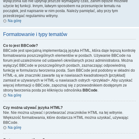
wyłączona lub nie upłynął jeszcze wymagany czas, zanim będzie możliwe
użycie tej funkcji. Innym, łatwym sposobem na przesunięcie tematu na
początek, jest napisanie w nim posta. Należy pamiętać, aby przy tym
przestrzegać regulaminu witryny.
Na górę
Formatowanie i typy tematów
Co to jest BBCode?
BBCode jest specjalną implementacją języka HTML, która daje lepszą kontrolę
formatowania poszczególnych elementów w postach. Używanie BBCode na
forum jest uzależnione od ustawień określanych przez administratora. Można
wyłączyć BBCode w poszczególnych postach, zaznaczając odpowiednią
funkcję w formularzu tworzenia posta. Sam BBCode jest podobny w składni do
HTML-a, ale znaczniki zawarte są w nawiasach kwadratowych [przykład]
zamiast w używanych w HTML-u nawiasach ostrych <przykład>. Aby uzyskać
więcej informacji o BBCode, zapoznaj się z przewodnikiem dostępnym ze
strony tworzenia posta po kliknięciu odnośnika
BBCode
.
Na górę
Czy można używać języka HTML?
Nie. Nie można używać i przetwarzać znaczników HTML na tej witrynie.
Większość formatowania, które dostarcza HTML można uzyskać, używając
BBCode.
Na górę