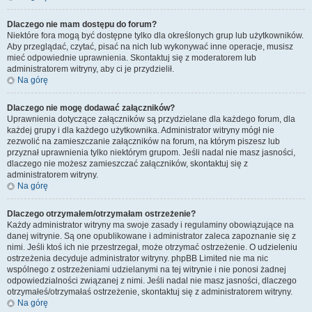
Dlaczego nie mam dostępu do forum?
Niektóre fora mogą być dostępne tylko dla określonych grup lub użytkowników.
Aby przeglądać, czytać, pisać na nich lub wykonywać inne operacje, musisz
mieć odpowiednie uprawnienia. Skontaktuj się z moderatorem lub
administratorem witryny, aby ci je przydzielił.
Na górę
Dlaczego nie mogę dodawać załączników?
Uprawnienia dotyczące załączników są przydzielane dla każdego forum, dla
każdej grupy i dla każdego użytkownika. Administrator witryny mógł nie
zezwolić na zamieszczanie załączników na forum, na którym piszesz lub
przyznał uprawnienia tylko niektórym grupom. Jeśli nadal nie masz jasności,
dlaczego nie możesz zamieszczać załączników, skontaktuj się z
administratorem witryny.
Na górę
Dlaczego otrzymałem/otrzymałam ostrzeżenie?
Każdy administrator witryny ma swoje zasady i regulaminy obowiązujące na
danej witrynie. Są one opublikowane i administrator zaleca zapoznanie się z
nimi. Jeśli ktoś ich nie przestrzegał, może otrzymać ostrzeżenie. O udzieleniu
ostrzeżenia decyduje administrator witryny. phpBB Limited nie ma nic
wspólnego z ostrzeżeniami udzielanymi na tej witrynie i nie ponosi żadnej
odpowiedzialności związanej z nimi. Jeśli nadal nie masz jasności, dlaczego
otrzymałeś/otrzymałaś ostrzeżenie, skontaktuj się z administratorem witryny.
Na górę