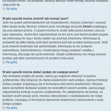
na każdym forum. Na przykład: Możesz tworzyć nowe tematy, Możesz dodawać
załączniki itp.
Na górę
W jaki sposób można zmienić lub usunąć post?
Jeśli nie jesteś administratorem lub moderatorem, możesz zmieniać i usuwać
tylko swoje posty. Możesz zmienić post, naciskając przycisk
Zmień
znajdujący
się przy danym poście. Czasami można to zrobić tylko przez pewien czas po
jego napisaniu. Jeżeli ktoś odpowiedział na ten post, pod twoim postem pojawi
się informacja ile razy i kiedy ostatni raz post był zmieniany. Informacja ta
wyświetli się tylko wtedy, jeśli ktoś zamieścił pod tym postem kolejny post. Jeśli
post zmienił moderator lub administrator, informacja ta nie zostanie
wyświetlona. Administratorzy i moderatorzy mogą zostawić notatkę z
informacją, dlaczego ten post zmieniali. Zwykli użytkownicy nie mogą usuwać
postów, gdy ktoś zamieścił pod ich postem nowy post.
Na górę
W jaki sposób można dodać podpis do swojego posta?
Aby dodawać podpis do posta, należy go najpierw utworzyć w panelu
użytkownika. Aby dołączyć do danej wiadomości swój podpis, zaznacz funkcję
Dołącz podpis
znajdującą się w formularzu tworzenia wiadomości. Możesz
także domyślnie dodawać podpis do wszystkich swoich postów, zaznaczając
odpowiednią funkcję w panelu użytkownika. Po uaktywnieniu tej funkcji, za
każdym razem pisząc post, możesz zdecydować o niedodawaniu do niego
podpisu, usuwając w formularzu tworzenia wiadomości zaznaczenie z pola
Dołącz podpis
.
Na górę