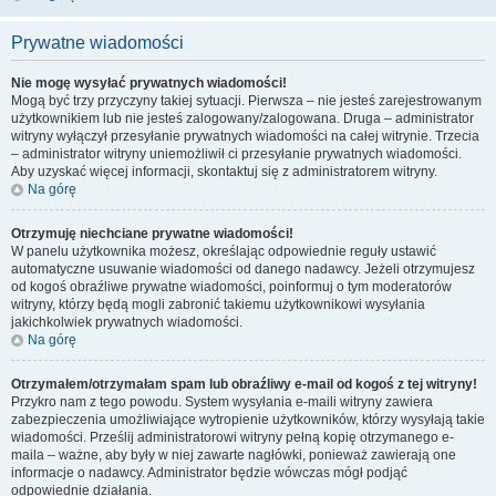
Prywatne wiadomości
Nie mogę wysyłać prywatnych wiadomości!
Mogą być trzy przyczyny takiej sytuacji. Pierwsza – nie jesteś zarejestrowanym
użytkownikiem lub nie jesteś zalogowany/zalogowana. Druga – administrator
witryny wyłączył przesyłanie prywatnych wiadomości na całej witrynie. Trzecia
– administrator witryny uniemożliwił ci przesyłanie prywatnych wiadomości.
Aby uzyskać więcej informacji, skontaktuj się z administratorem witryny.
Na górę
Otrzymuję niechciane prywatne wiadomości!
W panelu użytkownika możesz, określając odpowiednie reguły ustawić
automatyczne usuwanie wiadomości od danego nadawcy. Jeżeli otrzymujesz
od kogoś obraźliwe prywatne wiadomości, poinformuj o tym moderatorów
witryny, którzy będą mogli zabronić takiemu użytkownikowi wysyłania
jakichkolwiek prywatnych wiadomości.
Na górę
Otrzymałem/otrzymałam spam lub obraźliwy e-mail od kogoś z tej witryny!
Przykro nam z tego powodu. System wysyłania e-maili witryny zawiera
zabezpieczenia umożliwiające wytropienie użytkowników, którzy wysyłają takie
wiadomości. Prześlij administratorowi witryny pełną kopię otrzymanego e-
maila – ważne, aby były w niej zawarte nagłówki, ponieważ zawierają one
informacje o nadawcy. Administrator będzie wówczas mógł podjąć
odpowiednie działania.