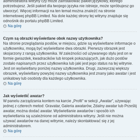
administratora witryny czy może zainstalować pakiet językowy, którego
potrzebujesz. Jeśli pakiet dla twojego języka nie istnieje, może spróbujesz go
utworzyć. Więcej informacji na ten temat można znaleźć na stronie
internetowej phpBB Limited. Na dole każdej strony tej witryny znajduje się
odnośnik do portalu phpBB Limited.
Na górę
Czym są obrazki wyświetlane obok nazwy użytkownika?
Na stronie przeglądania postów, w miejscu, gdzie są wyświetlane informacje o
użytkowniku, mogą być wyświetlane dwa obrazki. Pierwszy obrazek jest
skojarzony z rangą użytkownika. W zależności od używanego stylu jest on w
formie gwiazdek, kwadracików lub kropek pokazujących, jak dużo postów
zostało napisanych przez użytkownika lub jaki jest jego status na tej witrynie.
Jest on wyświetlany poniżej nazwy użytkownika. Drugi, zazwyczaj większy
obrazek, wyświetlany powyżej nazwy użytkownika jest znany jako awatar i jest
unikatowy lub osobisty dla każdego użytkownika.
Na górę
Jak wyświetlić awatar?
W panelu zarządzania kontem na karcie „Profil” w sekcji „Awatar”, używając
jednej z czterech metod: Gravatar, Galeria awatarów, Zdalny awatar lub Prześlij
awatar, można dodać awatar. Wyświetlanie awatarów i sposób ich
wyświetlania są uzależnione od administratora witryny. Jeśli nie można
używać awatarów na danej witrynie, należy skontaktować się z jej
administratorem.
Na górę