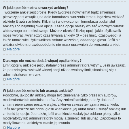
W jaki sposób można utworzyć ankietę?
Tworzenie ankiet jest proste. Kiedy tworzysz nowy temat bądź zmieniasz
pierwszy post w wątku, na dole formularza tworzenia tematu będziesz widzieć
etykietę
Utwórz ankietę
. Kliknij ją i w otworzonym formularzu podaj tytuł
ankiety i co najmniej dwie opcje. Każdą opcję należy wpisać w nowym wierszu
widocznego pola tekstowego. Możesz określić liczbę opcji, jakie użytkownik
może wybrać, wyznaczyć czas trwania ankiety (0 – bez limitu czasowego), a
także umożliwić użytkownikom zmianę wcześniej oddanego głosu. Jeśli nie
widzisz etykiety, prawdopodobnie nie masz uprawnień do tworzenia ankiet.
Na górę
Dlaczego nie można dodać więcej opcji ankiety?
Limit opcji w ankiecie jest ustalany przez administratora witryny. Jeśli uważasz,
że potrzebujesz wstawić więcej opcji niż dozwolony limit, skontaktuj się z
administratorem witryny.
Na górę
W jaki sposób zmienić lub usunąć ankietę?
Podobnie, jak posty, ankiety mogą być zmieniane tylko przez ich autorów,
moderatorów lub administratorów. Aby zmienić ankietę, należy dokonać
zmiany pierwszego posta w wątku, z którym zawsze związana jest ankieta.
Jeśli nikt jeszcze nie oddał głosu w ankiecie, jej autor może usunąć ankietę lub
zmienić jej opcje. Jednakże, jeśli w ankiecie zostały już oddane głosy, tylko
moderatorzy lub administratorzy mogą ją zmienić, lub usunąć. Zapobiega to
modyfikowaniu ankiety w czasie jej trwania.
Na górę