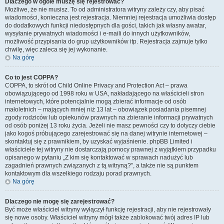
Dlaczego w ogóle muszę się rejestrować?
Możliwe, że nie musisz. To od administratora witryny zależy czy, aby pisać
wiadomości, konieczna jest rejestracja. Niemniej rejestracja umożliwia dostęp
do dodatkowych funkcji niedostępnych dla gości, takich jak własny awatar,
wysyłanie prywatnych wiadomości i e-maili do innych użytkowników,
możliwość przypisania do grup użytkowników itp. Rejestracja zajmuje tylko
chwilę, więc zaleca się jej wykonanie.
Na górę
Co to jest COPPA?
COPPA, to skrót od Child Online Privacy and Protection Act – prawa
obowiązującego od 1998 roku w USA, nakładającego na właścicieli stron
internetowych, które potencjalnie mogą zbierać informacje od osób
małoletnich – mających mniej niż 13 lat – obowiązek posiadania pisemnej
zgody rodziców lub opiekunów prawnych na zbieranie informacji prywatnych
od osób poniżej 13 roku życia. Jeżeli nie masz pewności czy to dotyczy ciebie
jako kogoś próbującego zarejestrować się na danej witrynie internetowej –
skontaktuj się z prawnikiem, by uzyskać wyjaśnienie. phpBB Limited i
właściciele tej witryny nie dostarczają pomocy prawnej z wyjątkiem przypadku
opisanego w pytaniu „Z kim się kontaktować w sprawach nadużyć lub
zagadnień prawnych związanych z tą witryną?”, a także nie są punktem
kontaktowym dla wszelkiego rodzaju porad prawnych.
Na górę
Dlaczego nie mogę się zarejestrować?
Być może właściciel witryny wyłączył funkcję rejestracji, aby nie rejestrowały
się nowe osoby. Właściciel witryny mógł także zablokować twój adres IP lub