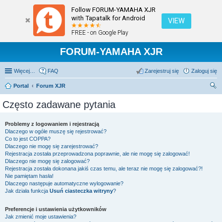
Follow FORUM-YAMAHA XJR
with Tapatalk for Android
VIEW
FREE - on Google Play
FORUM-YAMAHA XJR
Więcej…
FAQ
Zarejestruj się
Zaloguj się
Portal
Forum XJR
zu
Często zadawane pytania
kaj
Problemy z logowaniem i rejestracją
Dlaczego w ogóle muszę się rejestrować?
Co to jest COPPA?
Dlaczego nie mogę się zarejestrować?
Rejestracja została przeprowadzona poprawnie, ale nie mogę się zalogować!
Dlaczego nie mogę się zalogować?
Rejestracja została dokonana jakiś czas temu, ale teraz nie mogę się zalogować?!
Nie pamiętam hasła!
Dlaczego następuje automatyczne wylogowanie?
Jak działa funkcja
Usuń ciasteczka witryny
?
Preferencje i ustawienia użytkowników
Jak zmienić moje ustawienia?