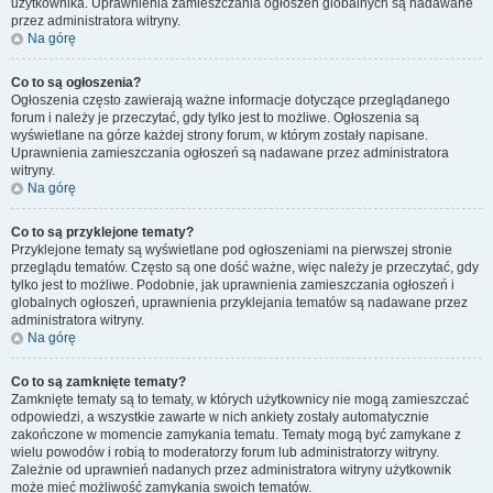
użytkownika. Uprawnienia zamieszczania ogłoszeń globalnych są nadawane
przez administratora witryny.
Na górę
Co to są ogłoszenia?
Ogłoszenia często zawierają ważne informacje dotyczące przeglądanego
forum i należy je przeczytać, gdy tylko jest to możliwe. Ogłoszenia są
wyświetlane na górze każdej strony forum, w którym zostały napisane.
Uprawnienia zamieszczania ogłoszeń są nadawane przez administratora
witryny.
Na górę
Co to są przyklejone tematy?
Przyklejone tematy są wyświetlane pod ogłoszeniami na pierwszej stronie
przeglądu tematów. Często są one dość ważne, więc należy je przeczytać, gdy
tylko jest to możliwe. Podobnie, jak uprawnienia zamieszczania ogłoszeń i
globalnych ogłoszeń, uprawnienia przyklejania tematów są nadawane przez
administratora witryny.
Na górę
Co to są zamknięte tematy?
Zamknięte tematy są to tematy, w których użytkownicy nie mogą zamieszczać
odpowiedzi, a wszystkie zawarte w nich ankiety zostały automatycznie
zakończone w momencie zamykania tematu. Tematy mogą być zamykane z
wielu powodów i robią to moderatorzy forum lub administratorzy witryny.
Zależnie od uprawnień nadanych przez administratora witryny użytkownik
może mieć możliwość zamykania swoich tematów.