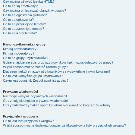
Czy można używać języka HTML?
Co to są są emotikony?
Czy można umieszczać obrazki w poście?
Co to są ogłoszenia globalne?
Co to są ogłoszenia?
Co to są przyklejone tematy?
Co to są zamknięte tematy?
Co to są ikony tematu?
Rangi użytkownika i grupy
Kim są administratorzy?
Kim są moderatorzy?
Co to są grupy użytkowników?
Gdzie znajduje się spis grup użytkowników i jak można dołączyć do grupy?
W jaki sposób można zostać liderem grupy?
Dlaczego niektóre nazwy użytkowników są wyświetlane innymi kolorami?
Co to jest
Domyślna grupa użytkownika
?
Czym jest odnośnik
Zespół administracyjny
?
Prywatne wiadomości
Nie mogę wysyłać prywatnych wiadomości!
Otrzymuję niechciane prywatne wiadomości!
Otrzymałem/otrzymałam spam lub obraźliwy e-mail od kogoś z tej witryny!
Przyjaciele i wrogowie
Co to jest lista przyjaciół i wrogów?
W jaki sposób można dodawać/usuwać użytkowników z listy przyjaciół lub wrogów?