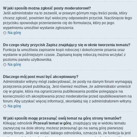
W jaki sposób można zgłosić posty moderatorowi?
Jeśli administrator na to zezwolił, w prawym górnym rogu treści posta, który
chcesz zgłosić, powinien być widoczny odpowiedni przycisk. Naciśnięcie tego
przycisku spowoduje przeniesienie cię do formularza, który po jego
wypełnieniu umożliwi wysłanie zgłoszenia.
Na górę
Do czego służy przycisk
Zapisz
znajdujący się w oknie tworzenia tematu?
Funkcja ta umożliwia zapisanie kopii roboczej i dokończenie pisania oraz
wysłanie w późniejszym czasie. Zapisaną kopię roboczą można wczytać z
poziomu panelu użytkownika.
Na górę
Dlaczego mój post musi być akceptowany?
Administrator witryny mógł zadecydować, że posty na danym forum wymagają
przejrzenia przed publikacją. Jest również możliwe, że administrator umieścił
cię w grupie, która ma ograniczenia publikowania postów polegające na
konieczności ich akceptowania przez moderatorów przed opublikowaniem na
forum. Aby uzyskać więcej informacji, skontaktuj się z administratorem witryny.
Na górę
W jaki sposób mogę przesunąć swój temat na górę strony tematów?
Klikając odnośnik
Przesuń temat w górę
, znajdujący się w widoku tematu
zazwyczaj na dole strony, możesz przesunąć go na samą górę pierwszej
strony forum. Jeśli nie widać takiego odnośnika, oznacza to, że funkcja ta jest