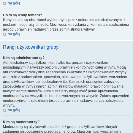
Na górę
Co to są ikony tematu?
Ikony tematu są obrazkami wybieranymi przez autora tematu skojarzonymi z
postami – sugerują ich treść. Możliwość korzystania z ikon tematu uzależniona
jest od uprawnień nadanych przez administratora witryny.
Na górę
Rangi użytkownika i grupy
Kim są administratorzy?
Administratorzy są użytkownikami albo też grupami użytkowników
posiadającymi najwyższy poziom uprawnień kontrolnych całej witryny. Mogą
oni kontrolować wszystkie zagadnienia związane z funkcjonowaniem witryny
włącznie z nadawaniem uprawnień, blokowaniem użytkowników, tworzeniem
grup użytkowników lub moderatorów itp. Zakres ich uprawnień zależy od
założyciela witryny i innych administratorów mających prawo nominowania
nowych administratorów. Administratorzy mogą mieć pełne uprawnienia
moderatorów na wszystkich forach utworzonych na witrynie. Zakres uprawnień
moderacyjnych uzależniony jest od uprawnień nadanych przez założyciela
witryny.
Na górę
Kim są moderatorzy?
Moderatorzy są użytkownikami albo też grupami użytkowników, których
zadaniem jest codzienne przeglądanie forów. Mają oni możliwość zmiany