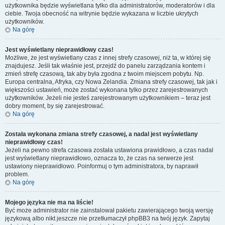
użytkownika będzie wyświetlana tylko dla administratorów, moderatorów i dla
ciebie. Twoja obecność na witrynie będzie wykazana w liczbie ukrytych
użytkowników.
Na górę
Jest wyświetlany nieprawidłowy czas!
Możliwe, że jest wyświetlany czas z innej strefy czasowej, niż ta, w której się
znajdujesz. Jeśli tak właśnie jest, przejdź do panelu zarządzania kontem i
zmień strefę czasową, tak aby była zgodna z twoim miejscem pobytu. Np.
Europa centralna, Afryka, czy Nowa Zelandia. Zmiana strefy czasowej, tak jak i
większości ustawień, może zostać wykonana tylko przez zarejestrowanych
użytkowników. Jeżeli nie jesteś zarejestrowanym użytkownikiem – teraz jest
dobry moment, by się zarejestrować.
Na górę
Została wykonana zmiana strefy czasowej, a nadal jest wyświetlany
nieprawidłowy czas!
Jeżeli na pewno strefa czasowa została ustawiona prawidłowo, a czas nadal
jest wyświetlany nieprawidłowo, oznacza to, że czas na serwerze jest
ustawiony nieprawidłowo. Poinformuj o tym administratora, by naprawił
problem.
Na górę
Mojego języka nie ma na liście!
Być może administrator nie zainstalował pakietu zawierającego twoją wersję
językową albo nikt jeszcze nie przetłumaczył phpBB3 na twój język. Zapytaj