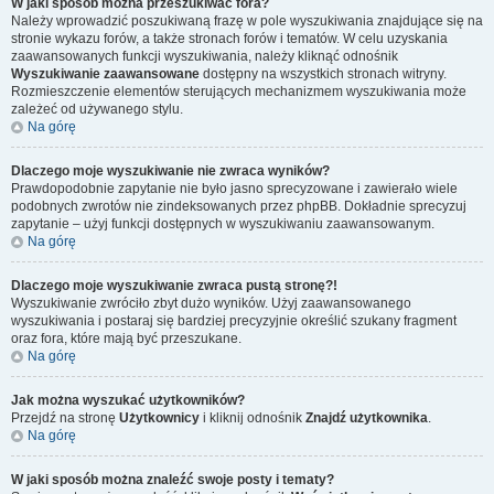
W jaki sposób można przeszukiwać fora?
Należy wprowadzić poszukiwaną frazę w pole wyszukiwania znajdujące się na
stronie wykazu forów, a także stronach forów i tematów. W celu uzyskania
zaawansowanych funkcji wyszukiwania, należy kliknąć odnośnik
Wyszukiwanie zaawansowane
dostępny na wszystkich stronach witryny.
Rozmieszczenie elementów sterujących mechanizmem wyszukiwania może
zależeć od używanego stylu.
Na górę
Dlaczego moje wyszukiwanie nie zwraca wyników?
Prawdopodobnie zapytanie nie było jasno sprecyzowane i zawierało wiele
podobnych zwrotów nie zindeksowanych przez phpBB. Dokładnie sprecyzuj
zapytanie – użyj funkcji dostępnych w wyszukiwaniu zaawansowanym.
Na górę
Dlaczego moje wyszukiwanie zwraca pustą stronę?!
Wyszukiwanie zwróciło zbyt dużo wyników. Użyj zaawansowanego
wyszukiwania i postaraj się bardziej precyzyjnie określić szukany fragment
oraz fora, które mają być przeszukane.
Na górę
Jak można wyszukać użytkowników?
Przejdź na stronę
Użytkownicy
i kliknij odnośnik
Znajdź użytkownika
.
Na górę
W jaki sposób można znaleźć swoje posty i tematy?