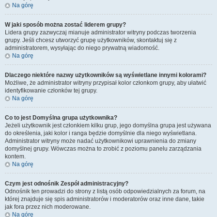
Na górę
W jaki sposób można zostać liderem grupy?
Lidera grupy zazwyczaj mianuje administrator witryny podczas tworzenia
grupy. Jeśli chcesz utworzyć grupę użytkowników, skontaktuj się z
administratorem, wysyłając do niego prywatną wiadomość.
Na górę
Dlaczego niektóre nazwy użytkowników są wyświetlane innymi kolorami?
Możliwe, że administrator witryny przypisał kolor członkom grupy, aby ułatwić
identyfikowanie członków tej grupy.
Na górę
Co to jest
Domyślna grupa użytkownika
?
Jeżeli użytkownik jest członkiem kilku grup, jego domyślna grupa jest używana
do określenia, jaki kolor i ranga będzie domyślnie dla niego wyświetlana.
Administrator witryny może nadać użytkownikowi uprawnienia do zmiany
domyślnej grupy. Wówczas można to zrobić z poziomu panelu zarządzania
kontem.
Na górę
Czym jest odnośnik
Zespół administracyjny
?
Odnośnik ten prowadzi do strony z listą osób odpowiedzialnych za forum, na
której znajduje się spis administratorów i moderatorów oraz inne dane, takie
jak fora przez nich moderowane.
Na górę