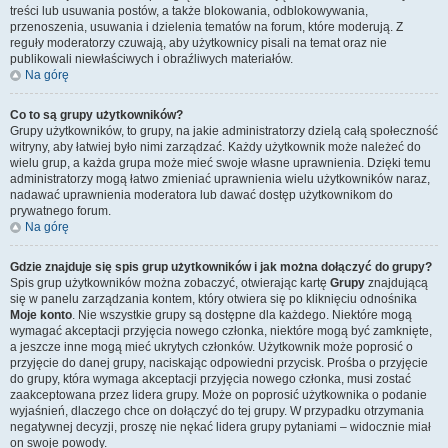
treści lub usuwania postów, a także blokowania, odblokowywania,
przenoszenia, usuwania i dzielenia tematów na forum, które moderują. Z
reguły moderatorzy czuwają, aby użytkownicy pisali na temat oraz nie
publikowali niewłaściwych i obraźliwych materiałów.
Na górę
Co to są grupy użytkowników?
Grupy użytkowników, to grupy, na jakie administratorzy dzielą całą społeczność
witryny, aby łatwiej było nimi zarządzać. Każdy użytkownik może należeć do
wielu grup, a każda grupa może mieć swoje własne uprawnienia. Dzięki temu
administratorzy mogą łatwo zmieniać uprawnienia wielu użytkowników naraz,
nadawać uprawnienia moderatora lub dawać dostęp użytkownikom do
prywatnego forum.
Na górę
Gdzie znajduje się spis grup użytkowników i jak można dołączyć do grupy?
Spis grup użytkowników można zobaczyć, otwierając kartę
Grupy
znajdującą
się w panelu zarządzania kontem, który otwiera się po kliknięciu odnośnika
Moje konto
. Nie wszystkie grupy są dostępne dla każdego. Niektóre mogą
wymagać akceptacji przyjęcia nowego członka, niektóre mogą być zamknięte,
a jeszcze inne mogą mieć ukrytych członków. Użytkownik może poprosić o
przyjęcie do danej grupy, naciskając odpowiedni przycisk. Prośba o przyjęcie
do grupy, która wymaga akceptacji przyjęcia nowego członka, musi zostać
zaakceptowana przez lidera grupy. Może on poprosić użytkownika o podanie
wyjaśnień, dlaczego chce on dołączyć do tej grupy. W przypadku otrzymania
negatywnej decyzji, proszę nie nękać lidera grupy pytaniami – widocznie miał
on swoje powody.