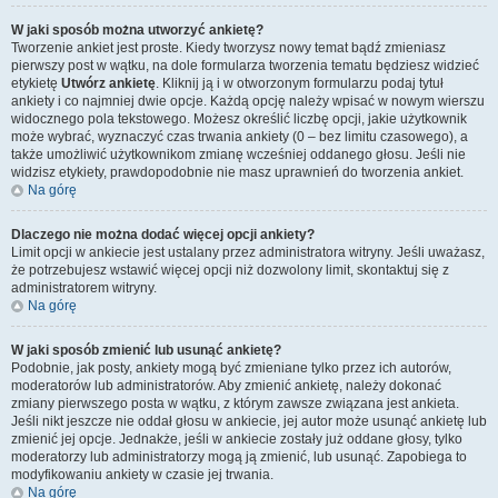
W jaki sposób można utworzyć ankietę?
Tworzenie ankiet jest proste. Kiedy tworzysz nowy temat bądź zmieniasz
pierwszy post w wątku, na dole formularza tworzenia tematu będziesz widzieć
etykietę
Utwórz ankietę
. Kliknij ją i w otworzonym formularzu podaj tytuł
ankiety i co najmniej dwie opcje. Każdą opcję należy wpisać w nowym wierszu
widocznego pola tekstowego. Możesz określić liczbę opcji, jakie użytkownik
może wybrać, wyznaczyć czas trwania ankiety (0 – bez limitu czasowego), a
także umożliwić użytkownikom zmianę wcześniej oddanego głosu. Jeśli nie
widzisz etykiety, prawdopodobnie nie masz uprawnień do tworzenia ankiet.
Na górę
Dlaczego nie można dodać więcej opcji ankiety?
Limit opcji w ankiecie jest ustalany przez administratora witryny. Jeśli uważasz,
że potrzebujesz wstawić więcej opcji niż dozwolony limit, skontaktuj się z
administratorem witryny.
Na górę
W jaki sposób zmienić lub usunąć ankietę?
Podobnie, jak posty, ankiety mogą być zmieniane tylko przez ich autorów,
moderatorów lub administratorów. Aby zmienić ankietę, należy dokonać
zmiany pierwszego posta w wątku, z którym zawsze związana jest ankieta.
Jeśli nikt jeszcze nie oddał głosu w ankiecie, jej autor może usunąć ankietę lub
zmienić jej opcje. Jednakże, jeśli w ankiecie zostały już oddane głosy, tylko
moderatorzy lub administratorzy mogą ją zmienić, lub usunąć. Zapobiega to
modyfikowaniu ankiety w czasie jej trwania.
Na górę