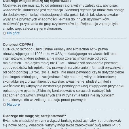
Dlaczego w ogóle muszę się rejestrować?
Możliwe, że nie musisz. To od administratora witryny zależy czy, aby pisać
wiadomości, konieczna jest rejestracja. Niemniej rejestracja umożliwia dostęp
do dodatkowych funkcji niedostępnych dla gości, takich jak własny awatar,
wysyłanie prywatnych wiadomości i e-maili do innych użytkowników,
możliwość przypisania do grup użytkowników itp. Rejestracja zajmuje tylko
chwilę, więc zaleca się jej wykonanie.
Na górę
Co to jest COPPA?
COPPA, to skrót od Child Online Privacy and Protection Act – prawa
obowiązującego od 1998 roku w USA, nakładającego na właścicieli stron
internetowych, które potencjalnie mogą zbierać informacje od osób
małoletnich – mających mniej niż 13 lat – obowiązek posiadania pisemnej
zgody rodziców lub opiekunów prawnych na zbieranie informacji prywatnych
od osób poniżej 13 roku życia. Jeżeli nie masz pewności czy to dotyczy ciebie
jako kogoś próbującego zarejestrować się na danej witrynie internetowej –
skontaktuj się z prawnikiem, by uzyskać wyjaśnienie. phpBB Limited i
właściciele tej witryny nie dostarczają pomocy prawnej z wyjątkiem przypadku
opisanego w pytaniu „Z kim się kontaktować w sprawach nadużyć lub
zagadnień prawnych związanych z tą witryną?”, a także nie są punktem
kontaktowym dla wszelkiego rodzaju porad prawnych.
Na górę
Dlaczego nie mogę się zarejestrować?
Być może właściciel witryny wyłączył funkcję rejestracji, aby nie rejestrowały
się nowe osoby. Właściciel witryny mógł także zablokować twój adres IP lub