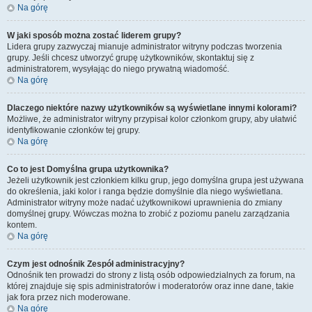
Na górę
W jaki sposób można zostać liderem grupy?
Lidera grupy zazwyczaj mianuje administrator witryny podczas tworzenia
grupy. Jeśli chcesz utworzyć grupę użytkowników, skontaktuj się z
administratorem, wysyłając do niego prywatną wiadomość.
Na górę
Dlaczego niektóre nazwy użytkowników są wyświetlane innymi kolorami?
Możliwe, że administrator witryny przypisał kolor członkom grupy, aby ułatwić
identyfikowanie członków tej grupy.
Na górę
Co to jest
Domyślna grupa użytkownika
?
Jeżeli użytkownik jest członkiem kilku grup, jego domyślna grupa jest używana
do określenia, jaki kolor i ranga będzie domyślnie dla niego wyświetlana.
Administrator witryny może nadać użytkownikowi uprawnienia do zmiany
domyślnej grupy. Wówczas można to zrobić z poziomu panelu zarządzania
kontem.
Na górę
Czym jest odnośnik
Zespół administracyjny
?
Odnośnik ten prowadzi do strony z listą osób odpowiedzialnych za forum, na
której znajduje się spis administratorów i moderatorów oraz inne dane, takie
jak fora przez nich moderowane.
Na górę