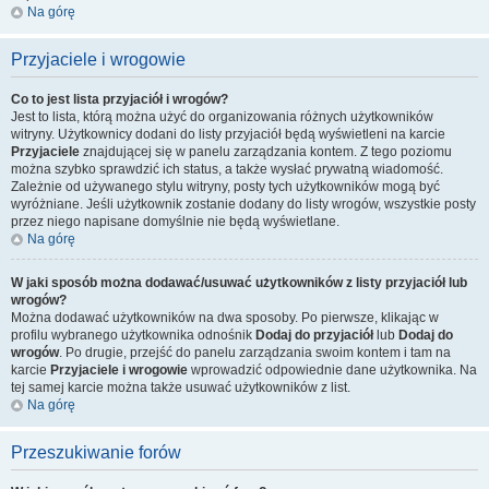
Na górę
Przyjaciele i wrogowie
Co to jest lista przyjaciół i wrogów?
Jest to lista, którą można użyć do organizowania różnych użytkowników
witryny. Użytkownicy dodani do listy przyjaciół będą wyświetleni na karcie
Przyjaciele
znajdującej się w panelu zarządzania kontem. Z tego poziomu
można szybko sprawdzić ich status, a także wysłać prywatną wiadomość.
Zależnie od używanego stylu witryny, posty tych użytkowników mogą być
wyróżniane. Jeśli użytkownik zostanie dodany do listy wrogów, wszystkie posty
przez niego napisane domyślnie nie będą wyświetlane.
Na górę
W jaki sposób można dodawać/usuwać użytkowników z listy przyjaciół lub
wrogów?
Można dodawać użytkowników na dwa sposoby. Po pierwsze, klikając w
profilu wybranego użytkownika odnośnik
Dodaj do przyjaciół
lub
Dodaj do
wrogów
. Po drugie, przejść do panelu zarządzania swoim kontem i tam na
karcie
Przyjaciele i wrogowie
wprowadzić odpowiednie dane użytkownika. Na
tej samej karcie można także usuwać użytkowników z list.
Na górę
Przeszukiwanie forów