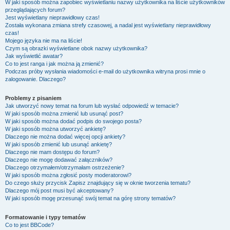
W jaki sposób można zapobiec wyświetlaniu nazwy użytkownika na liście użytkowników
przeglądających forum?
Jest wyświetlany nieprawidłowy czas!
Została wykonana zmiana strefy czasowej, a nadal jest wyświetlany nieprawidłowy
czas!
Mojego języka nie ma na liście!
Czym są obrazki wyświetlane obok nazwy użytkownika?
Jak wyświetlić awatar?
Co to jest ranga i jak można ją zmienić?
Podczas próby wysłania wiadomości e-mail do użytkownika witryna prosi mnie o
zalogowanie. Dlaczego?
Problemy z pisaniem
Jak utworzyć nowy temat na forum lub wysłać odpowiedź w temacie?
W jaki sposób można zmienić lub usunąć post?
W jaki sposób można dodać podpis do swojego posta?
W jaki sposób można utworzyć ankietę?
Dlaczego nie można dodać więcej opcji ankiety?
W jaki sposób zmienić lub usunąć ankietę?
Dlaczego nie mam dostępu do forum?
Dlaczego nie mogę dodawać załączników?
Dlaczego otrzymałem/otrzymałam ostrzeżenie?
W jaki sposób można zgłosić posty moderatorowi?
Do czego służy przycisk
Zapisz
znajdujący się w oknie tworzenia tematu?
Dlaczego mój post musi być akceptowany?
W jaki sposób mogę przesunąć swój temat na górę strony tematów?
Formatowanie i typy tematów
Co to jest BBCode?