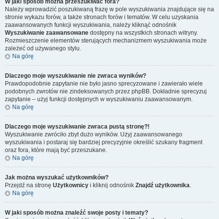
W jaki sposób można przeszukiwać fora?
Należy wprowadzić poszukiwaną frazę w pole wyszukiwania znajdujące się na
stronie wykazu forów, a także stronach forów i tematów. W celu uzyskania
zaawansowanych funkcji wyszukiwania, należy kliknąć odnośnik
Wyszukiwanie zaawansowane
dostępny na wszystkich stronach witryny.
Rozmieszczenie elementów sterujących mechanizmem wyszukiwania może
zależeć od używanego stylu.
Na górę
Dlaczego moje wyszukiwanie nie zwraca wyników?
Prawdopodobnie zapytanie nie było jasno sprecyzowane i zawierało wiele
podobnych zwrotów nie zindeksowanych przez phpBB. Dokładnie sprecyzuj
zapytanie – użyj funkcji dostępnych w wyszukiwaniu zaawansowanym.
Na górę
Dlaczego moje wyszukiwanie zwraca pustą stronę?!
Wyszukiwanie zwróciło zbyt dużo wyników. Użyj zaawansowanego
wyszukiwania i postaraj się bardziej precyzyjnie określić szukany fragment
oraz fora, które mają być przeszukane.
Na górę
Jak można wyszukać użytkowników?
Przejdź na stronę
Użytkownicy
i kliknij odnośnik
Znajdź użytkownika
.
Na górę
W jaki sposób można znaleźć swoje posty i tematy?