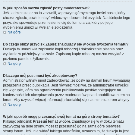
W jaki sposób można zgłosić posty moderatorowi?
Jeśli administrator na to zezwolił, w prawym górnym rogu treści posta, który
chcesz zgłosić, powinien być widoczny odpowiedni przycisk. Naciśnięcie tego
przycisku spowoduje przeniesienie cię do formularza, który po jego
wypełnieniu umożliwi wysłanie zgłoszenia.
Na górę
Do czego służy przycisk
Zapisz
znajdujący się w oknie tworzenia tematu?
Funkcja ta umożliwia zapisanie kopii roboczej i dokończenie pisania oraz
wysłanie w późniejszym czasie. Zapisaną kopię roboczą można wczytać z
poziomu panelu użytkownika.
Na górę
Dlaczego mój post musi być akceptowany?
Administrator witryny mógł zadecydować, że posty na danym forum wymagają
przejrzenia przed publikacją. Jest również możliwe, że administrator umieścił
cię w grupie, która ma ograniczenia publikowania postów polegające na
konieczności ich akceptowania przez moderatorów przed opublikowaniem na
forum. Aby uzyskać więcej informacji, skontaktuj się z administratorem witryny.
Na górę
W jaki sposób mogę przesunąć swój temat na górę strony tematów?
Klikając odnośnik
Przesuń temat w górę
, znajdujący się w widoku tematu
zazwyczaj na dole strony, możesz przesunąć go na samą górę pierwszej
strony forum. Jeśli nie widać takiego odnośnika, oznacza to, że funkcja ta jest