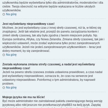
użytkownika będzie wyświetlana tylko dla administratorów, moderatorów i dla
ciebie. Twoja obecność na witrynie będzie wykazana w liczbie ukrytych
użytkowników.
Na górę
Jest wyświetlany nieprawidłowy czas!
Możliwe, że jest wyświetlany czas z innej strefy czasowej, niż ta, w której się
znajdujesz. Jeśli tak właśnie jest, przejdź do panelu zarządzania kontem i
zmień strefę czasową, tak aby była zgodna z twoim miejscem pobytu. Np.
Europa centralna, Afryka, czy Nowa Zelandia. Zmiana strefy czasowej, tak jak i
większości ustawień, może zostać wykonana tylko przez zarejestrowanych
użytkowników. Jeżeli nie jesteś zarejestrowanym użytkownikiem – teraz jest
dobry moment, by się zarejestrować.
Na górę
Została wykonana zmiana strefy czasowej, a nadal jest wyświetlany
nieprawidłowy czas!
Jeżeli na pewno strefa czasowa została ustawiona prawidłowo, a czas nadal
jest wyświetlany nieprawidłowo, oznacza to, że czas na serwerze jest
ustawiony nieprawidłowo. Poinformuj o tym administratora, by naprawił
problem.
Na górę
Mojego języka nie ma na liście!
Być może administrator nie zainstalował pakietu zawierającego twoją wersję
językową albo nikt jeszcze nie przetłumaczył phpBB3 na twój język. Zapytaj