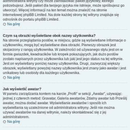
administratora witryny czy może zainstalować pakiet językowy, którego
potrzebujesz. Jeśli pakiet dla twojego języka nie istnieje, może spróbujesz go
utworzyć. Więcej informacji na ten temat można znaleźć na stronie
internetowej phpBB Limited. Na dole każdej strony tej witryny znajduje się
odnośnik do portalu phpBB Limited.
Na górę
Czym są obrazki wyświetlane obok nazwy użytkownika?
Na stronie przeglądania postów, w miejscu, gdzie są wyświetlane informacje o
użytkowniku, mogą być wyświetlane dwa obrazki. Pierwszy obrazek jest
skojarzony z rangą użytkownika. W zależności od używanego stylu jest on w
formie gwiazdek, kwadracików lub kropek pokazujących, jak dużo postów
zostało napisanych przez użytkownika lub jaki jest jego status na tej witrynie.
Jest on wyświetlany poniżej nazwy użytkownika. Drugi, zazwyczaj większy
obrazek, wyświetlany powyżej nazwy użytkownika jest znany jako awatar i jest
unikatowy lub osobisty dla każdego użytkownika.
Na górę
Jak wyświetlić awatar?
W panelu zarządzania kontem na karcie „Profil” w sekcji „Awatar”, używając
jednej z czterech metod: Gravatar, Galeria awatarów, Zdalny awatar lub Prześlij
awatar, można dodać awatar. Wyświetlanie awatarów i sposób ich
wyświetlania są uzależnione od administratora witryny. Jeśli nie można
używać awatarów na danej witrynie, należy skontaktować się z jej
administratorem.
Na górę