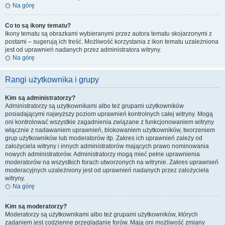
Na górę
Co to są ikony tematu?
Ikony tematu są obrazkami wybieranymi przez autora tematu skojarzonymi z
postami – sugerują ich treść. Możliwość korzystania z ikon tematu uzależniona
jest od uprawnień nadanych przez administratora witryny.
Na górę
Rangi użytkownika i grupy
Kim są administratorzy?
Administratorzy są użytkownikami albo też grupami użytkowników
posiadającymi najwyższy poziom uprawnień kontrolnych całej witryny. Mogą
oni kontrolować wszystkie zagadnienia związane z funkcjonowaniem witryny
włącznie z nadawaniem uprawnień, blokowaniem użytkowników, tworzeniem
grup użytkowników lub moderatorów itp. Zakres ich uprawnień zależy od
założyciela witryny i innych administratorów mających prawo nominowania
nowych administratorów. Administratorzy mogą mieć pełne uprawnienia
moderatorów na wszystkich forach utworzonych na witrynie. Zakres uprawnień
moderacyjnych uzależniony jest od uprawnień nadanych przez założyciela
witryny.
Na górę
Kim są moderatorzy?
Moderatorzy są użytkownikami albo też grupami użytkowników, których
zadaniem jest codzienne przeglądanie forów. Mają oni możliwość zmiany