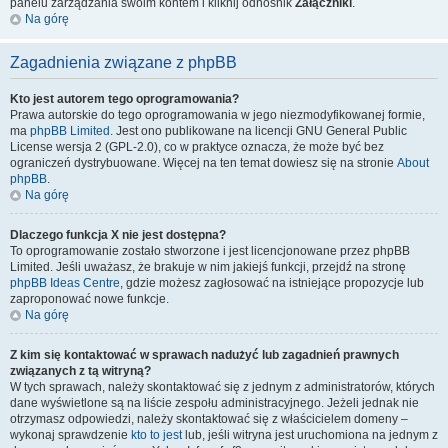
panelu zarządzania swoim kontem i kliknij odnośnik
Załączniki
.
Na górę
Zagadnienia związane z phpBB
Kto jest autorem tego oprogramowania?
Prawa autorskie do tego oprogramowania w jego niezmodyfikowanej formie,
ma
phpBB Limited
. Jest ono publikowane na licencji GNU General Public
License wersja 2 (GPL-2.0), co w praktyce oznacza, że może być bez
ograniczeń dystrybuowane. Więcej na ten temat dowiesz się na stronie
About
phpBB
.
Na górę
Dlaczego funkcja X nie jest dostępna?
To oprogramowanie zostało stworzone i jest licencjonowane przez phpBB
Limited. Jeśli uważasz, że brakuje w nim jakiejś funkcji, przejdź na stronę
phpBB Ideas Centre
, gdzie możesz zagłosować na istniejące propozycje lub
zaproponować nowe funkcje.
Na górę
Z kim się kontaktować w sprawach nadużyć lub zagadnień prawnych
związanych z tą witryną?
W tych sprawach, należy skontaktować się z jednym z administratorów, których
dane wyświetlone są na liście zespołu administracyjnego. Jeżeli jednak nie
otrzymasz odpowiedzi, należy skontaktować się z właścicielem domeny –
wykonaj sprawdzenie
kto to jest
lub, jeśli witryna jest uruchomiona na jednym z