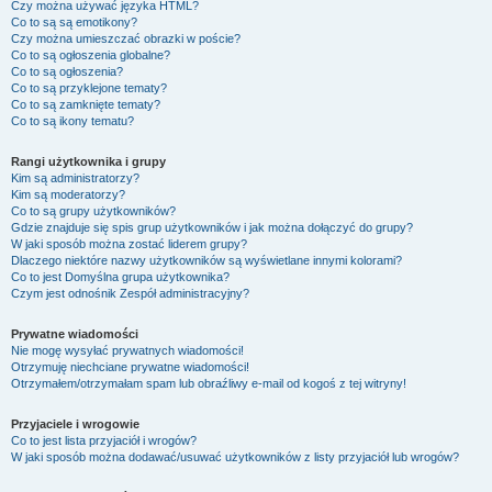
Czy można używać języka HTML?
Co to są są emotikony?
Czy można umieszczać obrazki w poście?
Co to są ogłoszenia globalne?
Co to są ogłoszenia?
Co to są przyklejone tematy?
Co to są zamknięte tematy?
Co to są ikony tematu?
Rangi użytkownika i grupy
Kim są administratorzy?
Kim są moderatorzy?
Co to są grupy użytkowników?
Gdzie znajduje się spis grup użytkowników i jak można dołączyć do grupy?
W jaki sposób można zostać liderem grupy?
Dlaczego niektóre nazwy użytkowników są wyświetlane innymi kolorami?
Co to jest
Domyślna grupa użytkownika
?
Czym jest odnośnik
Zespół administracyjny
?
Prywatne wiadomości
Nie mogę wysyłać prywatnych wiadomości!
Otrzymuję niechciane prywatne wiadomości!
Otrzymałem/otrzymałam spam lub obraźliwy e-mail od kogoś z tej witryny!
Przyjaciele i wrogowie
Co to jest lista przyjaciół i wrogów?
W jaki sposób można dodawać/usuwać użytkowników z listy przyjaciół lub wrogów?