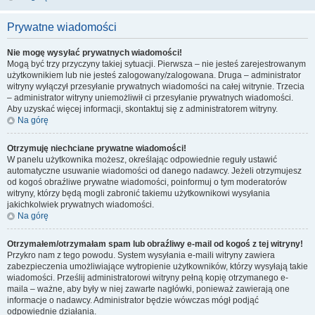
Prywatne wiadomości
Nie mogę wysyłać prywatnych wiadomości!
Mogą być trzy przyczyny takiej sytuacji. Pierwsza – nie jesteś zarejestrowanym
użytkownikiem lub nie jesteś zalogowany/zalogowana. Druga – administrator
witryny wyłączył przesyłanie prywatnych wiadomości na całej witrynie. Trzecia
– administrator witryny uniemożliwił ci przesyłanie prywatnych wiadomości.
Aby uzyskać więcej informacji, skontaktuj się z administratorem witryny.
Na górę
Otrzymuję niechciane prywatne wiadomości!
W panelu użytkownika możesz, określając odpowiednie reguły ustawić
automatyczne usuwanie wiadomości od danego nadawcy. Jeżeli otrzymujesz
od kogoś obraźliwe prywatne wiadomości, poinformuj o tym moderatorów
witryny, którzy będą mogli zabronić takiemu użytkownikowi wysyłania
jakichkolwiek prywatnych wiadomości.
Na górę
Otrzymałem/otrzymałam spam lub obraźliwy e-mail od kogoś z tej witryny!
Przykro nam z tego powodu. System wysyłania e-maili witryny zawiera
zabezpieczenia umożliwiające wytropienie użytkowników, którzy wysyłają takie
wiadomości. Prześlij administratorowi witryny pełną kopię otrzymanego e-
maila – ważne, aby były w niej zawarte nagłówki, ponieważ zawierają one
informacje o nadawcy. Administrator będzie wówczas mógł podjąć
odpowiednie działania.