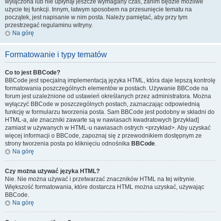
wyłączona lub nie upłynął jeszcze wymagany czas, zanim będzie możliwe
użycie tej funkcji. Innym, łatwym sposobem na przesunięcie tematu na
początek, jest napisanie w nim posta. Należy pamiętać, aby przy tym
przestrzegać regulaminu witryny.
Na górę
Formatowanie i typy tematów
Co to jest BBCode?
BBCode jest specjalną implementacją języka HTML, która daje lepszą kontrolę
formatowania poszczególnych elementów w postach. Używanie BBCode na
forum jest uzależnione od ustawień określanych przez administratora. Można
wyłączyć BBCode w poszczególnych postach, zaznaczając odpowiednią
funkcję w formularzu tworzenia posta. Sam BBCode jest podobny w składni do
HTML-a, ale znaczniki zawarte są w nawiasach kwadratowych [przykład]
zamiast w używanych w HTML-u nawiasach ostrych <przykład>. Aby uzyskać
więcej informacji o BBCode, zapoznaj się z przewodnikiem dostępnym ze
strony tworzenia posta po kliknięciu odnośnika
BBCode
.
Na górę
Czy można używać języka HTML?
Nie. Nie można używać i przetwarzać znaczników HTML na tej witrynie.
Większość formatowania, które dostarcza HTML można uzyskać, używając
BBCode.
Na górę