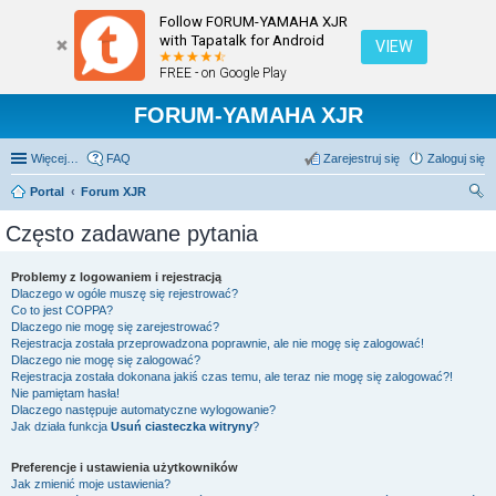
Follow FORUM-YAMAHA XJR
with Tapatalk for Android
VIEW
FREE - on Google Play
FORUM-YAMAHA XJR
Więcej…
FAQ
Zarejestruj się
Zaloguj się
Portal
Forum XJR
zu
Często zadawane pytania
kaj
Problemy z logowaniem i rejestracją
Dlaczego w ogóle muszę się rejestrować?
Co to jest COPPA?
Dlaczego nie mogę się zarejestrować?
Rejestracja została przeprowadzona poprawnie, ale nie mogę się zalogować!
Dlaczego nie mogę się zalogować?
Rejestracja została dokonana jakiś czas temu, ale teraz nie mogę się zalogować?!
Nie pamiętam hasła!
Dlaczego następuje automatyczne wylogowanie?
Jak działa funkcja
Usuń ciasteczka witryny
?
Preferencje i ustawienia użytkowników
Jak zmienić moje ustawienia?