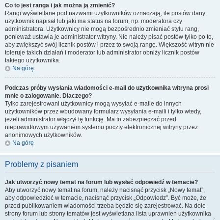
Co to jest ranga i jak można ją zmienić?
Rangi wyświetlane pod nazwami użytkowników oznaczają, ile postów dany
użytkownik napisał lub jaki ma status na forum, np. moderatora czy
administratora. Użytkownicy nie mogą bezpośrednio zmieniać stylu rang,
ponieważ ustawia je administrator witryny. Nie należy pisać postów tylko po to,
aby zwiększyć swój licznik postów i przez to swoją rangę. Większość witryn nie
toleruje takich działań i moderator lub administrator obniży licznik postów
takiego użytkownika.
Na górę
Podczas próby wysłania wiadomości e-mail do użytkownika witryna prosi
mnie o zalogowanie. Dlaczego?
Tylko zarejestrowani użytkownicy mogą wysyłać e-maile do innych
użytkowników przez wbudowany formularz wysyłania e-maili i tylko wtedy,
jeżeli administrator włączył tę funkcję. Ma to zabezpieczać przed
nieprawidłowym używaniem systemu poczty elektronicznej witryny przez
anonimowych użytkowników.
Na górę
Problemy z pisaniem
Jak utworzyć nowy temat na forum lub wysłać odpowiedź w temacie?
Aby utworzyć nowy temat na forum, należy nacisnąć przycisk „Nowy temat”,
aby odpowiedzieć w temacie, nacisnąć przycisk „Odpowiedz”. Być może, że
przed publikowaniem wiadomości trzeba będzie się zarejestrować. Na dole
strony forum lub strony tematów jest wyświetlana lista uprawnień użytkownika