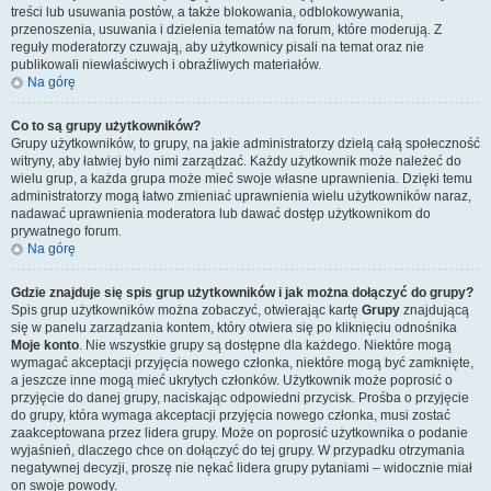
treści lub usuwania postów, a także blokowania, odblokowywania,
przenoszenia, usuwania i dzielenia tematów na forum, które moderują. Z
reguły moderatorzy czuwają, aby użytkownicy pisali na temat oraz nie
publikowali niewłaściwych i obraźliwych materiałów.
Na górę
Co to są grupy użytkowników?
Grupy użytkowników, to grupy, na jakie administratorzy dzielą całą społeczność
witryny, aby łatwiej było nimi zarządzać. Każdy użytkownik może należeć do
wielu grup, a każda grupa może mieć swoje własne uprawnienia. Dzięki temu
administratorzy mogą łatwo zmieniać uprawnienia wielu użytkowników naraz,
nadawać uprawnienia moderatora lub dawać dostęp użytkownikom do
prywatnego forum.
Na górę
Gdzie znajduje się spis grup użytkowników i jak można dołączyć do grupy?
Spis grup użytkowników można zobaczyć, otwierając kartę
Grupy
znajdującą
się w panelu zarządzania kontem, który otwiera się po kliknięciu odnośnika
Moje konto
. Nie wszystkie grupy są dostępne dla każdego. Niektóre mogą
wymagać akceptacji przyjęcia nowego członka, niektóre mogą być zamknięte,
a jeszcze inne mogą mieć ukrytych członków. Użytkownik może poprosić o
przyjęcie do danej grupy, naciskając odpowiedni przycisk. Prośba o przyjęcie
do grupy, która wymaga akceptacji przyjęcia nowego członka, musi zostać
zaakceptowana przez lidera grupy. Może on poprosić użytkownika o podanie
wyjaśnień, dlaczego chce on dołączyć do tej grupy. W przypadku otrzymania
negatywnej decyzji, proszę nie nękać lidera grupy pytaniami – widocznie miał
on swoje powody.