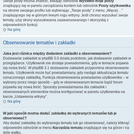
Swoje posty można znaleźć, klikając odnośnik
Wyświetl moje posty
znajdujący się w panelu zarządzania kontem lub odnośnik
Posty użytkownika
na stronie swojego profilu lub wybierając „Twoje posty” z menu „Więcej…”
znajdującego się w górnym lewym rogu witryny. Jeśli chcesz wyszukać swoje
tematy, użyj strony wyszukiwania zaawansowanego i skorzystaj z
odpowiednich funkcji.
Na górę
Obserwowanie tematów i zakładki
Jaka jest różnica między dodaniem zakładki a obserwowaniem?
Dodawanie zakładek w phpBB 3.0 działa podobnie, jak dodawanie zakładek w
przeglądarce. Użytkownik nie dostaje powiadomienia, gdy w temacie pojawia
się nowa treść. W phpBB 3.1 dodawanie zakładek przypomina obserwowanie
tematu. Użytkownik może być powiadamiany, gdy nastąpi aktualizacja tematu
oznaczonego zakładką. Funkcja obserwowania powiadamia użytkownika – w
wybrany przez niego sposób – gdy w obserwowanym temacie bądź forum
pojawiła się nowa treść. Sposoby powiadamiania dla zakładek i
obserwowanych elementów można konfigurować w panelu użytkownika na
karcie „Ustawienia witryny”.
Na górę
W jaki sposób można dodać zakładkę do wybranych tematów lub je
obserwować?
Aby dodać zakładkę do wybranego tematu lub go obserwować, należy kliknąć
odpowiedni odnośnik w menu
Narzędzia tematu
znajdujące się na górze i na
dole wątku.