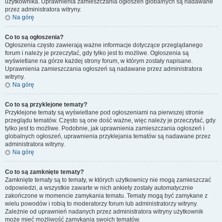
użytkownika. Uprawnienia zamieszczania ogłoszeń globalnych są nadawane
przez administratora witryny.
Na górę
Co to są ogłoszenia?
Ogłoszenia często zawierają ważne informacje dotyczące przeglądanego
forum i należy je przeczytać, gdy tylko jest to możliwe. Ogłoszenia są
wyświetlane na górze każdej strony forum, w którym zostały napisane.
Uprawnienia zamieszczania ogłoszeń są nadawane przez administratora
witryny.
Na górę
Co to są przyklejone tematy?
Przyklejone tematy są wyświetlane pod ogłoszeniami na pierwszej stronie
przeglądu tematów. Często są one dość ważne, więc należy je przeczytać, gdy
tylko jest to możliwe. Podobnie, jak uprawnienia zamieszczania ogłoszeń i
globalnych ogłoszeń, uprawnienia przyklejania tematów są nadawane przez
administratora witryny.
Na górę
Co to są zamknięte tematy?
Zamknięte tematy są to tematy, w których użytkownicy nie mogą zamieszczać
odpowiedzi, a wszystkie zawarte w nich ankiety zostały automatycznie
zakończone w momencie zamykania tematu. Tematy mogą być zamykane z
wielu powodów i robią to moderatorzy forum lub administratorzy witryny.
Zależnie od uprawnień nadanych przez administratora witryny użytkownik
może mieć możliwość zamykania swoich tematów.