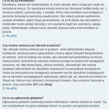
Co to są są emotikony?
Emotikony, zwane też uśmieszkami, to małe obrazki, które mogą być użyte do
wyrażania emocji. Do wyrażania emocji można też stosować krótkie kody, np. :)
oznacza radość, podczas gdy :( smutek. Pełna lista emotikon jest dostępna z
poziomu formularza tworzenia wiadomości. Nie należy jednak nadmiernie
używać emotikon, gdyż mogą spowodować, że post stanie się nieczytelny i
moderator może podjąć decyzję o ich usunięciu bądź też usunięciu całego
posta. Administrator witryny może określić dopuszczalny limit emotikon w
poście.
Na górę
Czy można umieszczać obrazki w poście?
Tak, obrazki można umieszczać w postach. Jeśli administrator włączył
możliwość zamieszczania załączników, można wgrać obrazek bezpośrednio
na witrynę. Jeśli ta funkcja nie działa, aby obrazek był wyświetlany na forum,
należy podać odnośnik do obrazka umieszczonego na publicznie dostępnym
serwerze, np. http://www.jakas_strona.com/moj_obrazek.gif. Nie można
podawać odnośników do obrazków zapisanych na prywatnym komputerze,
chyba że jest publicznie dostępnym serwerem ani do obrazków znajdujących
się na stronach wymagających autoryzacji, takich jak, np. skrzynki pocztowe na
Gmail lub Yahoo! oraz stronach chronionych hasłem. Aby umieścić obrazek w
poście, użyj znacznika BBCode
[img]
.
Na górę
Co to są ogłoszenia globalne?
Ogłoszenia globalne zawierają ważne informacje i należy zawsze je czytać. Są
one wyświetlane na górze każdego forum i w panelu zarządzania kontem