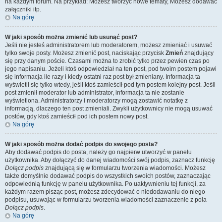
na każdym forum. Na przykład: Możesz tworzyć nowe tematy, Możesz dodawać
załączniki itp.
Na górę
W jaki sposób można zmienić lub usunąć post?
Jeśli nie jesteś administratorem lub moderatorem, możesz zmieniać i usuwać
tylko swoje posty. Możesz zmienić post, naciskając przycisk
Zmień
znajdujący
się przy danym poście. Czasami można to zrobić tylko przez pewien czas po
jego napisaniu. Jeżeli ktoś odpowiedział na ten post, pod twoim postem pojawi
się informacja ile razy i kiedy ostatni raz post był zmieniany. Informacja ta
wyświetli się tylko wtedy, jeśli ktoś zamieścił pod tym postem kolejny post. Jeśli
post zmienił moderator lub administrator, informacja ta nie zostanie
wyświetlona. Administratorzy i moderatorzy mogą zostawić notatkę z
informacją, dlaczego ten post zmieniali. Zwykli użytkownicy nie mogą usuwać
postów, gdy ktoś zamieścił pod ich postem nowy post.
Na górę
W jaki sposób można dodać podpis do swojego posta?
Aby dodawać podpis do posta, należy go najpierw utworzyć w panelu
użytkownika. Aby dołączyć do danej wiadomości swój podpis, zaznacz funkcję
Dołącz podpis
znajdującą się w formularzu tworzenia wiadomości. Możesz
także domyślnie dodawać podpis do wszystkich swoich postów, zaznaczając
odpowiednią funkcję w panelu użytkownika. Po uaktywnieniu tej funkcji, za
każdym razem pisząc post, możesz zdecydować o niedodawaniu do niego
podpisu, usuwając w formularzu tworzenia wiadomości zaznaczenie z pola
Dołącz podpis
.
Na górę