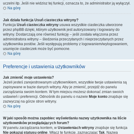
uczelni itp. Jeśli nie widzisz tej funkcji, oznacza to, że administrator ją wyłączył.
Na górę
Jak działa funkcja
Usuń ciasteczka witryny
?
Funkcja
Usuń ciasteczka witryny
usuwa wszystkie ciasteczka utworzone
przez phpBB dzięki, którym użytkownik jest autoryzowany i logowany do
witryny. Dostarczają one również funkcję – jeśli została włączona przez
administratora witryny – śledzenia przeczytanych i nieprzeczytanych przez
użytkownika postów. Jeśli występują problemy z logowaniem/wylogowaniem,
usunięcie ciasteczek może być pomocne.
Na górę
Preferencje i ustawienia użytkowników
Jak zmienić moje ustawienia?
Jeżeli jesteś zarejestrowanym użytkownikiem, wszystkie twoje ustawienia są
zapisywane w bazie danych witryny. Aby je zmienić, przejdź do panelu
zarządzania swoim kontem. W tym miejscu możesz dokonać zmian swoich
ustawień i preferencji. Odnośnik do panelu o nazwie
Moje konto
znajduje się
zazwyczaj na górze stron witryny.
Na górę
W jaki sposób można zapobiec wyświetlaniu nazwy użytkownika na liście
użytkowników przeglądających forum?
W panelu zarządzania kontem, w
Ustawieniach witryny
znajduje się funkcja
Nie pokazuj statusu online
. Włącz tę funkcję, zaznaczając
Tak
. Nazwa