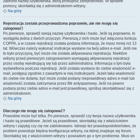
zabronił nazwy użytkownika, którą próbujesz zarejestrować. W sprawie
pomocy, skontaktuj się z administratorem witryny.
Na górę
Rejestracja została przeprowadzona poprawnie, ale nie mogę się
zalogować!
Po pierwsze, sprawdź swoją nazwę użytkownika i hasło. Jeśli są poprawne, to
wystąpiła jedna z dwóch przyczyn. Pierwszą z nich może być włączona funkcja
COPPA, a w czasie rejestracji została podana informacja, że masz mniej niż 13
lat. Wówczas należy wykonać instrukcje wysłane na twój adres e-mail. Jeśli nie
to było przyczyną, być może nie została aktywowana rejestracja. Niektóre
witryny przed pierwszym zalogowaniem wymagają aktywowania rejestracji
przez osobę rejestrującą się lub przez administratora. Informacja o tym była
wyświetlona podczas rejestracji. Jeśli została wysłana do ciebie wiadomość e-
mail, postępuj zgodnie z zawartymi w niej instrukcjami. Jeżeli taka wiadomość
do ciebie nie dotarła, być może został podany nieprawidłowy adres e-mail lub
wiadomość została zatrzymana przez filtr antyspamowy. Jeśli na pewno
podany przez ciebie adres e-mail jest prawidłowy, spróbuj skontaktować się z
administratorem.
Na górę
Dlaczego nie mogę się zalogować?
Powodów może być kilka. Po pierwsze, sprawdź czy twoja nazwa użytkownika
i hasło są prawidłowe. Jeżeli są prawidłowe, skontaktuj się z właścicielem
witryny i zapytaj czy cię nie zablokowano. Istnieje też prawdopodobieństwo, że
problem powoduje błędna konfiguracja witryny, na której znajduje się forum.
Skontaktuj się z właścicielem witryny i powiadom go o tym problemie. Musi on