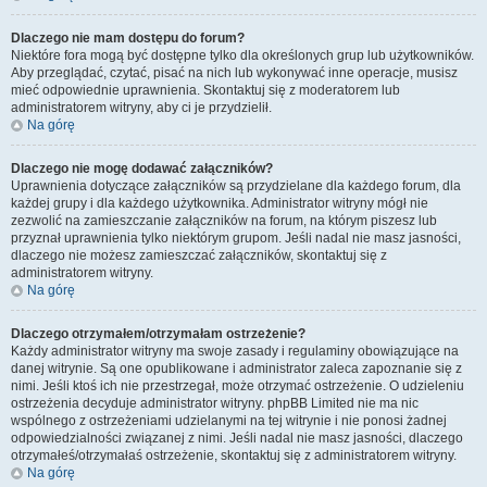
Dlaczego nie mam dostępu do forum?
Niektóre fora mogą być dostępne tylko dla określonych grup lub użytkowników.
Aby przeglądać, czytać, pisać na nich lub wykonywać inne operacje, musisz
mieć odpowiednie uprawnienia. Skontaktuj się z moderatorem lub
administratorem witryny, aby ci je przydzielił.
Na górę
Dlaczego nie mogę dodawać załączników?
Uprawnienia dotyczące załączników są przydzielane dla każdego forum, dla
każdej grupy i dla każdego użytkownika. Administrator witryny mógł nie
zezwolić na zamieszczanie załączników na forum, na którym piszesz lub
przyznał uprawnienia tylko niektórym grupom. Jeśli nadal nie masz jasności,
dlaczego nie możesz zamieszczać załączników, skontaktuj się z
administratorem witryny.
Na górę
Dlaczego otrzymałem/otrzymałam ostrzeżenie?
Każdy administrator witryny ma swoje zasady i regulaminy obowiązujące na
danej witrynie. Są one opublikowane i administrator zaleca zapoznanie się z
nimi. Jeśli ktoś ich nie przestrzegał, może otrzymać ostrzeżenie. O udzieleniu
ostrzeżenia decyduje administrator witryny. phpBB Limited nie ma nic
wspólnego z ostrzeżeniami udzielanymi na tej witrynie i nie ponosi żadnej
odpowiedzialności związanej z nimi. Jeśli nadal nie masz jasności, dlaczego
otrzymałeś/otrzymałaś ostrzeżenie, skontaktuj się z administratorem witryny.
Na górę