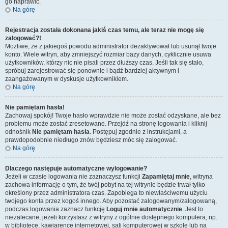
go naprawić.
Na górę
Rejestracja została dokonana jakiś czas temu, ale teraz nie mogę się
zalogować?!
Możliwe, że z jakiegoś powodu administrator dezaktywował lub usunął twoje
konto. Wiele witryn, aby zmniejszyć rozmiar bazy danych, cyklicznie usuwa
użytkowników, którzy nic nie pisali przez dłuższy czas. Jeśli tak się stało,
spróbuj zarejestrować się ponownie i bądź bardziej aktywnym i
zaangażowanym w dyskusje użytkownikiem.
Na górę
Nie pamiętam hasła!
Zachowaj spokój! Twoje hasło wprawdzie nie może zostać odzyskane, ale bez
problemu może zostać zresetowane. Przejdź na stronę logowania i kliknij
odnośnik
Nie pamiętam hasła
. Postępuj zgodnie z instrukcjami, a
prawdopodobnie niedługo znów będziesz móc się zalogować.
Na górę
Dlaczego następuje automatyczne wylogowanie?
Jeżeli w czasie logowania nie zaznaczysz funkcji
Zapamiętaj mnie
, witryna
zachowa informację o tym, że twój pobyt na tej witrynie będzie trwał tylko
określony przez administratora czas. Zapobiega to niewłaściwemu użyciu
twojego konta przez kogoś innego. Aby pozostać zalogowanym/zalogowaną,
podczas logowania zaznacz funkcję
Loguj mnie automatycznie
. Jest to
niezalecane, jeżeli korzystasz z witryny z ogólnie dostępnego komputera, np.
w bibliotece, kawiarence internetowej, sali komputerowej w szkole lub na