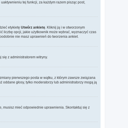
aktywnieniu tej funkcji, za każdym razem pisząc post,
dzieć etykietę
Utwórz ankietę
. Kliknij ją i w otworzonym
ić liczbę opcji, jakie użytkownik może wybrać, wyznaczyć czas
dopodobnie nie masz uprawnień do tworzenia ankiet.
j się z administratorem witryny.
ać zmiany pierwszego posta w wątku, z którym zawsze związana
 już oddane głosy, tylko moderatorzy lub administratorzy mogą ją
je, musisz mieć odpowiednie uprawnienia. Skontaktuj się z