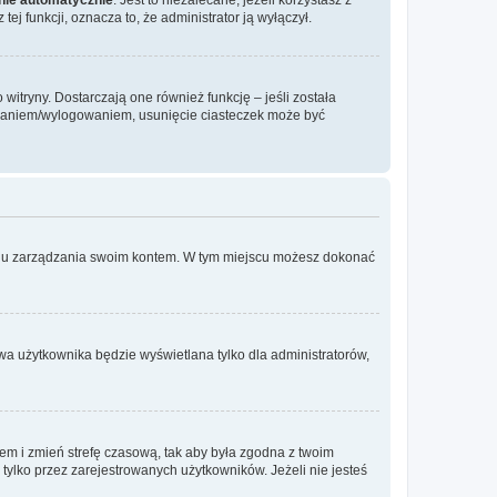
ej funkcji, oznacza to, że administrator ją wyłączył.
itryny. Dostarczają one również funkcję – jeśli została
gowaniem/wylogowaniem, usunięcie ciasteczek może być
anelu zarządzania swoim kontem. W tym miejscu możesz dokonać
wa użytkownika będzie wyświetlana tylko dla administratorów,
ontem i zmień strefę czasową, tak aby była zgodna z twoim
tylko przez zarejestrowanych użytkowników. Jeżeli nie jesteś