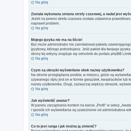
Na górę
Została wykonana zmiana strefy czasowej, a nadal jest wyś
Jeżeli na pewno strefa czasowa została ustawiona prawidłowo, 
naprawił problem.
Na górę
Mojego języka nie ma na liście!
Być może administrator nie zainstalował pakietu zawierającego
językowy, którego potrzebujesz. Jeśli pakiet dla twojego język
strony tej witryny znajduje się odnośnik do portalu phpBB Limit
Na górę
Czym są obrazki wyświetlane obok nazwy użytkownika?
Na stronie przeglądania postów, w miejscu, gdzie są wyświetl
używanego stylu jest on w formie gwiazdek, kwadracików lub kro
nazwy użytkownika. Drugi, zazwyczaj większy obrazek, wyświet
Na górę
Jak wyświetlić awatar?
W panelu zarządzania kontem na karcie „Profil” w sekcji „Awat
i sposób ich wyświetlania są uzależnione od administratora wit
Na górę
Co to jest ranga i jak można ją zmienić?
Rangi wyświetlane pod nazwami użytkowników oznaczają, ile po