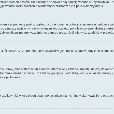
kich swoich postów, zaznaczając odpowiednią funkcję w panelu użytkownika. Po u
ąc w formularzu tworzenia wiadomości zaznaczenie z pola
Dołącz podpis
.
zmieniasz pierwszy post w wątku, na dole formularza tworzenia tematu będziesz wi
dą opcję należy wpisać w nowym wierszu widocznego pola tekstowego. Możesz określ
 użytkownikom zmianę wcześniej oddanego głosu. Jeśli nie widzisz etykiety, praw
y. Jeśli uważasz, że potrzebujesz wstawić więcej opcji niż dozwolony limit, skontaktu
ich autorów, moderatorów lub administratorów. Aby zmienić ankietę, należy dokon
 autor może usunąć ankietę lub zmienić jej opcje. Jednakże, jeśli w ankiecie zostały
sie jej trwania.
b użytkowników. Aby przeglądać, czytać, pisać na nich lub wykonywać inne operac