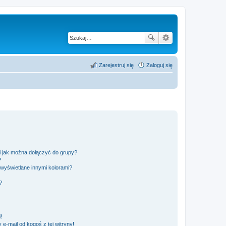
Zarejestruj się
Zaloguj się
 i jak można dołączyć do grupy?
?
wyświetlane innymi kolorami?
?
!
e-mail od kogoś z tej witryny!