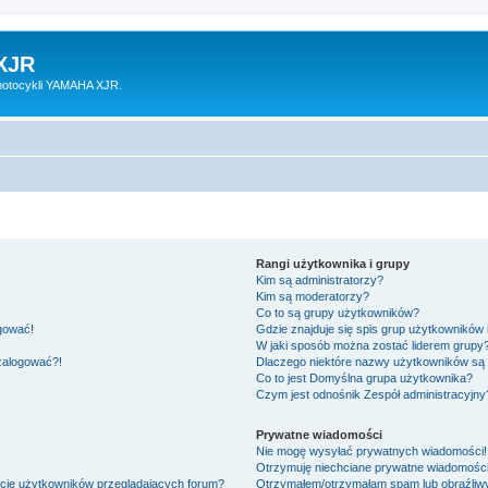
XJR
motocykli YAMAHA XJR.
Rangi użytkownika i grupy
Kim są administratorzy?
Kim są moderatorzy?
Co to są grupy użytkowników?
ogować!
Gdzie znajduje się spis grup użytkowników
W jaki sposób można zostać liderem grupy
 zalogować?!
Dlaczego niektóre nazwy użytkowników są 
Co to jest
Domyślna grupa użytkownika
?
Czym jest odnośnik
Zespół administracyjny
Prywatne wiadomości
Nie mogę wysyłać prywatnych wiadomości!
Otrzymuję niechciane prywatne wiadomości
ście użytkowników przeglądających forum?
Otrzymałem/otrzymałam spam lub obraźliwy 