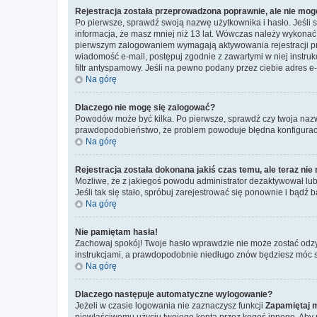
Rejestracja została przeprowadzona poprawnie, ale nie mog
Po pierwsze, sprawdź swoją nazwę użytkownika i hasło. Jeśli 
informacja, że masz mniej niż 13 lat. Wówczas należy wykonać i
pierwszym zalogowaniem wymagają aktywowania rejestracji przez
wiadomość e-mail, postępuj zgodnie z zawartymi w niej instru
filtr antyspamowy. Jeśli na pewno podany przez ciebie adres e-
Na górę
Dlaczego nie mogę się zalogować?
Powodów może być kilka. Po pierwsze, sprawdź czy twoja nazwa u
prawdopodobieństwo, że problem powoduje błędna konfiguracja w
Na górę
Rejestracja została dokonana jakiś czas temu, ale teraz ni
Możliwe, że z jakiegoś powodu administrator dezaktywował lub u
Jeśli tak się stało, spróbuj zarejestrować się ponownie i bą
Na górę
Nie pamiętam hasła!
Zachowaj spokój! Twoje hasło wprawdzie nie może zostać odzy
instrukcjami, a prawdopodobnie niedługo znów będziesz móc 
Na górę
Dlaczego następuje automatyczne wylogowanie?
Jeżeli w czasie logowania nie zaznaczysz funkcji
Zapamiętaj 
niewłaściwemu użyciu twojego konta przez kogoś innego. Ab