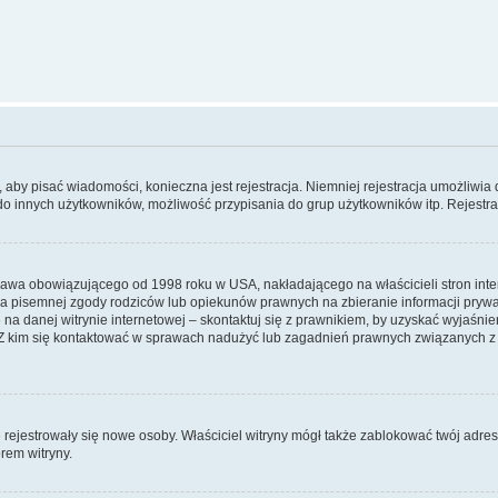
y, aby pisać wiadomości, konieczna jest rejestracja. Niemniej rejestracja umożliwia
do innych użytkowników, możliwość przypisania do grup użytkowników itp. Rejestracj
prawa obowiązującego od 1998 roku w USA, nakładającego na właścicieli stron int
ia pisemnej zgody rodziców lub opiekunów prawnych na zbieranie informacji prywa
na danej witrynie internetowej – skontaktuj się z prawnikiem, by uzyskać wyjaśnieni
 kim się kontaktować w sprawach nadużyć lub zagadnień prawnych związanych z t
ie rejestrowały się nowe osoby. Właściciel witryny mógł także zablokować twój adre
rem witryny.