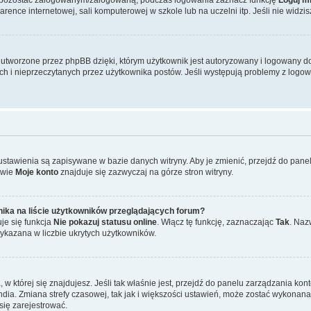
ence internetowej, sali komputerowej w szkole lub na uczelni itp. Jeśli nie widzisz t
tworzone przez phpBB dzięki, którym użytkownik jest autoryzowany i logowany do w
ych i nieprzeczytanych przez użytkownika postów. Jeśli występują problemy z lo
 ustawienia są zapisywane w bazie danych witryny. Aby je zmienić, przejdź do p
zwie
Moje konto
znajduje się zazwyczaj na górze stron witryny.
ika na liście użytkowników przeglądających forum?
je się funkcja
Nie pokazuj statusu online
. Włącz tę funkcję, zaznaczając
Tak
. Naz
wykazana w liczbie ukrytych użytkowników.
ta, w której się znajdujesz. Jeśli tak właśnie jest, przejdź do panelu zarządzania k
dia. Zmiana strefy czasowej, tak jak i większości ustawień, może zostać wykonana 
się zarejestrować.