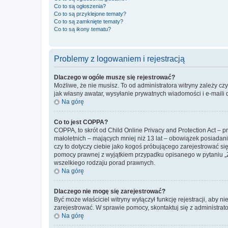
Co to są ogłoszenia?
Co to są przyklejone tematy?
Co to są zamknięte tematy?
Co to są ikony tematu?
Problemy z logowaniem i rejestracją
Dlaczego w ogóle muszę się rejestrować?
Możliwe, że nie musisz. To od administratora witryny zależy cz
jak własny awatar, wysyłanie prywatnych wiadomości i e-maili 
Na górę
Co to jest COPPA?
COPPA, to skrót od Child Online Privacy and Protection Act – 
małoletnich – mających mniej niż 13 lat – obowiązek posiadan
czy to dotyczy ciebie jako kogoś próbującego zarejestrować się 
pomocy prawnej z wyjątkiem przypadku opisanego w pytaniu „Z
wszelkiego rodzaju porad prawnych.
Na górę
Dlaczego nie mogę się zarejestrować?
Być może właściciel witryny wyłączył funkcję rejestracji, aby n
zarejestrować. W sprawie pomocy, skontaktuj się z administrato
Na górę