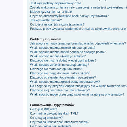
Jest wyświetlany nieprawidłowy czas!
Została wykonana zmiana strefy czasowej, a nadal jest wyświetlany n
Mojego języka nie ma na liście!
Czym są obrazki wyświetlane obok nazwy użytkownika?
Jak wyświetlić awatar?
Co to jest ranga i jak można ją zmienić?
Podczas próby wysłania wiadomości e-mail do użytkownika witryna pr
Problemy z pisaniem
Jak utworzyć nowy temat na forum lub wysłać odpowiedź w temacie?
W jaki sposób można zmienić lub usunąć post?
W jaki sposób można dodać podpis do swojego posta?
W jaki sposób można utworzyć ankietę?
Dlaczego nie można dodać więcej opcji ankiety?
W jaki sposób zmienić lub usunąć ankietę?
Dlaczego nie mam dostępu do forum?
Dlaczego nie mogę dodawać załączników?
Dlaczego otrzymałem/otrzymałam ostrzeżenie?
W jaki sposób można zgłosić posty moderatorowi?
Do czego służy przycisk
Zapisz
znajdujący się w oknie tworzenia tem
Dlaczego mój post musi być akceptowany?
W jaki sposób mogę przesunąć swój temat na górę strony tematów?
Formatowanie i typy tematów
Co to jest BBCode?
Czy można używać języka HTML?
Co to są są emotikony?
Czy można umieszczać obrazki w poście?
Co to są ogłoszenia globalne?