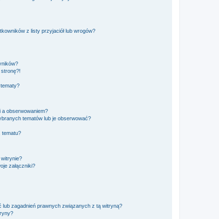
owników z listy przyjaciół lub wrogów?
yników?
stronę?!
 tematy?
ki a obserwowaniem?
ybranych tematów lub je obserwować?
, tematu?
 witrynie?
je załączniki?
 lub zagadnień prawnych związanych z tą witryną?
tryny?