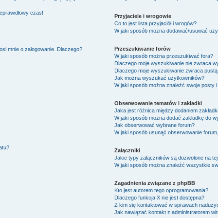
ieprawidłowy czas!
Przyjaciele i wrogowie
Co to jest lista przyjaciół i wrogów?
W jaki sposób można dodawać/usuwać użytk
Przeszukiwanie forów
osi mnie o zalogowanie. Dlaczego?
W jaki sposób można przeszukiwać fora?
Dlaczego moje wyszukiwanie nie zwraca w
Dlaczego moje wyszukiwanie zwraca pustą 
Jak można wyszukać użytkowników?
W jaki sposób można znaleźć swoje posty i
Obserwowanie tematów i zakładki
Jaka jest różnica między dodaniem zakład
W jaki sposób można dodać zakładkę do w
Jak obserwować wybrane forum?
W jaki sposób usunąć obserwowanie forum
atu?
Załączniki
Jakie typy załączników są dozwolone na tej
W jaki sposób można znaleźć wszystkie swo
Zagadnienia związane z phpBB
Kto jest autorem tego oprogramowania?
Dlaczego funkcja X nie jest dostępna?
Z kim się kontaktować w sprawach nadużyć
Jak nawiązać kontakt z administratorem wi