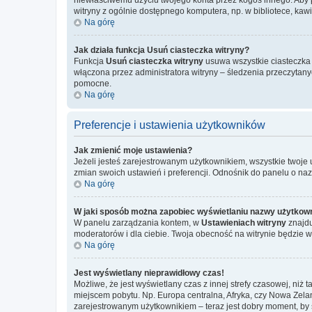
witryny z ogólnie dostępnego komputera, np. w bibliotece, kawiar
Na górę
Jak działa funkcja
Usuń ciasteczka witryny
?
Funkcja
Usuń ciasteczka witryny
usuwa wszystkie ciasteczka u
włączona przez administratora witryny – śledzenia przeczytan
pomocne.
Na górę
Preferencje i ustawienia użytkowników
Jak zmienić moje ustawienia?
Jeżeli jesteś zarejestrowanym użytkownikiem, wszystkie twoje
zmian swoich ustawień i preferencji. Odnośnik do panelu o na
Na górę
W jaki sposób można zapobiec wyświetlaniu nazwy użytkown
W panelu zarządzania kontem, w
Ustawieniach witryny
znajdu
moderatorów i dla ciebie. Twoja obecność na witrynie będzie 
Na górę
Jest wyświetlany nieprawidłowy czas!
Możliwe, że jest wyświetlany czas z innej strefy czasowej, niż 
miejscem pobytu. Np. Europa centralna, Afryka, czy Nowa Zelan
zarejestrowanym użytkownikiem – teraz jest dobry moment, by 