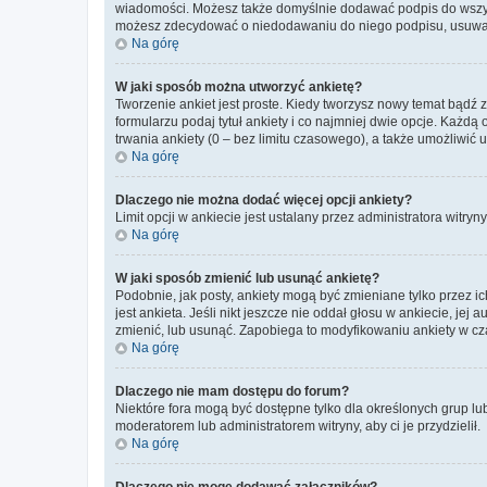
wiadomości. Możesz także domyślnie dodawać podpis do wszyst
możesz zdecydować o niedodawaniu do niego podpisu, usuwaj
Na górę
W jaki sposób można utworzyć ankietę?
Tworzenie ankiet jest proste. Kiedy tworzysz nowy temat bądź 
formularzu podaj tytuł ankiety i co najmniej dwie opcje. Każ
trwania ankiety (0 – bez limitu czasowego), a także umożliwić
Na górę
Dlaczego nie można dodać więcej opcji ankiety?
Limit opcji w ankiecie jest ustalany przez administratora witryn
Na górę
W jaki sposób zmienić lub usunąć ankietę?
Podobnie, jak posty, ankiety mogą być zmieniane tylko przez 
jest ankieta. Jeśli nikt jeszcze nie oddał głosu w ankiecie, jej
zmienić, lub usunąć. Zapobiega to modyfikowaniu ankiety w cza
Na górę
Dlaczego nie mam dostępu do forum?
Niektóre fora mogą być dostępne tylko dla określonych grup lu
moderatorem lub administratorem witryny, aby ci je przydzielił.
Na górę
Dlaczego nie mogę dodawać załączników?