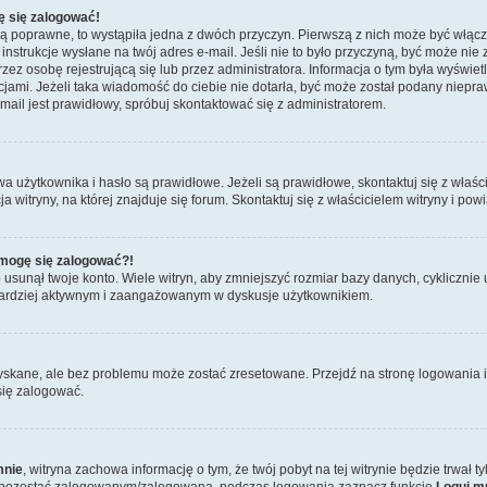
ę się zalogować!
są poprawne, to wystąpiła jedna z dwóch przyczyn. Pierwszą z nich może być włącz
nstrukcje wysłane na twój adres e-mail. Jeśli nie to było przyczyną, być może nie 
 osobę rejestrującą się lub przez administratora. Informacja o tym była wyświetlo
kcjami. Jeżeli taka wiadomość do ciebie nie dotarła, być może został podany niep
mail jest prawidłowy, spróbuj skontaktować się z administratorem.
żytkownika i hasło są prawidłowe. Jeżeli są prawidłowe, skontaktuj się z właścici
itryny, na której znajduje się forum. Skontaktuj się z właścicielem witryny i po
e mogę się zalogować?!
sunął twoje konto. Wiele witryn, aby zmniejszyć rozmiar bazy danych, cyklicznie u
dź bardziej aktywnym i zaangażowanym w dyskusje użytkownikiem.
skane, ale bez problemu może zostać zresetowane. Przejdź na stronę logowania i 
się zalogować.
mnie
, witryna zachowa informację o tym, że twój pobyt na tej witrynie będzie trwał 
y pozostać zalogowanym/zalogowaną, podczas logowania zaznacz funkcję
Loguj m