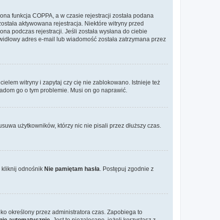
ona funkcja COPPA, a w czasie rejestracji została podana
została aktywowana rejestracja. Niektóre witryny przed
na podczas rejestracji. Jeśli została wysłana do ciebie
rawidłowy adres e-mail lub wiadomość została zatrzymana przez
elem witryny i zapytaj czy cię nie zablokowano. Istnieje też
wiadom go o tym problemie. Musi on go naprawić.
suwa użytkowników, którzy nic nie pisali przez dłuższy czas.
kliknij odnośnik
Nie pamiętam hasła
. Postępuj zgodnie z
tylko określony przez administratora czas. Zapobiega to
nie automatycznie
. Jest to niezalecane, jeżeli korzystasz z