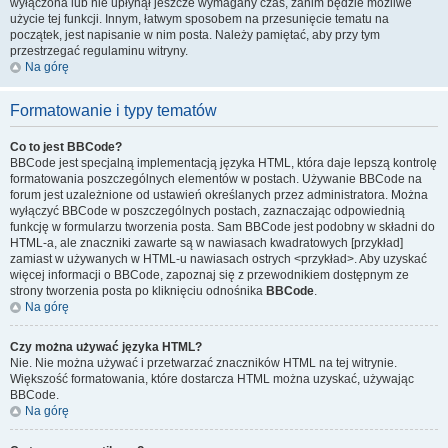
wyłączona lub nie upłynął jeszcze wymagany czas, zanim będzie możliwe
użycie tej funkcji. Innym, łatwym sposobem na przesunięcie tematu na
początek, jest napisanie w nim posta. Należy pamiętać, aby przy tym
przestrzegać regulaminu witryny.
Na górę
Formatowanie i typy tematów
Co to jest BBCode?
BBCode jest specjalną implementacją języka HTML, która daje lepszą kontrolę
formatowania poszczególnych elementów w postach. Używanie BBCode na
forum jest uzależnione od ustawień określanych przez administratora. Można
wyłączyć BBCode w poszczególnych postach, zaznaczając odpowiednią
funkcję w formularzu tworzenia posta. Sam BBCode jest podobny w składni do
HTML-a, ale znaczniki zawarte są w nawiasach kwadratowych [przykład]
zamiast w używanych w HTML-u nawiasach ostrych <przykład>. Aby uzyskać
więcej informacji o BBCode, zapoznaj się z przewodnikiem dostępnym ze
strony tworzenia posta po kliknięciu odnośnika
BBCode
.
Na górę
Czy można używać języka HTML?
Nie. Nie można używać i przetwarzać znaczników HTML na tej witrynie.
Większość formatowania, które dostarcza HTML można uzyskać, używając
BBCode.
Na górę