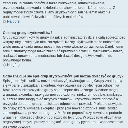
treści lub usuwania postów, a także blokowania, odblokowywania,
przenoszenia, usuwania i dzielenia tematów na forum, które moderują. Z
reguły moderatorzy czuwają, aby użytkownicy pisali na temat oraz nie
publikowali niewłaściwych i obraźliwych materiałów.
Na górę
Co to są grupy użytkowników?
Grupy użytkowników, to grupy, na jakie administratorzy dzielą całą społeczność
witryny, aby łatwiej było nimi zarządzać. Każdy użytkownik może należeć do
wielu grup, a każda grupa może mieć swoje własne uprawnienia. Dzięki temu
administratorzy mogą łatwo zmieniać uprawnienia wielu użytkowników naraz,
nadawać uprawnienia moderatora lub dawać dostęp użytkownikom do
prywatnego forum.
Na górę
Gdzie znajduje się spis grup użytkowników i jak można dołączyć do grupy?
Spis grup użytkowników można zobaczyć, otwierając kartę
Grupy
znajdującą
się w panelu zarządzania kontem, który otwiera się po kliknięciu odnośnika
Moje konto
. Nie wszystkie grupy są dostępne dla każdego. Niektóre mogą
wymagać akceptacji przyjęcia nowego członka, niektóre mogą być zamknięte,
a jeszcze inne mogą mieć ukrytych członków. Użytkownik może poprosić o
przyjęcie do danej grupy, naciskając odpowiedni przycisk. Prośba o przyjęcie
do grupy, która wymaga akceptacji przyjęcia nowego członka, musi zostać
zaakceptowana przez lidera grupy. Może on poprosić użytkownika o podanie
wyjaśnień, dlaczego chce on dołączyć do tej grupy. W przypadku otrzymania
negatywnej decyzji, proszę nie nękać lidera grupy pytaniami – widocznie miał
on swoje powody.