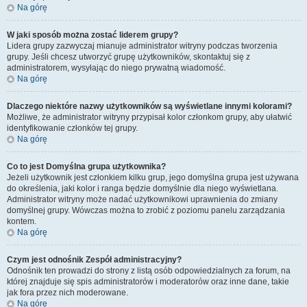
Na górę
W jaki sposób można zostać liderem grupy?
Lidera grupy zazwyczaj mianuje administrator witryny podczas tworzenia
grupy. Jeśli chcesz utworzyć grupę użytkowników, skontaktuj się z
administratorem, wysyłając do niego prywatną wiadomość.
Na górę
Dlaczego niektóre nazwy użytkowników są wyświetlane innymi kolorami?
Możliwe, że administrator witryny przypisał kolor członkom grupy, aby ułatwić
identyfikowanie członków tej grupy.
Na górę
Co to jest
Domyślna grupa użytkownika
?
Jeżeli użytkownik jest członkiem kilku grup, jego domyślna grupa jest używana
do określenia, jaki kolor i ranga będzie domyślnie dla niego wyświetlana.
Administrator witryny może nadać użytkownikowi uprawnienia do zmiany
domyślnej grupy. Wówczas można to zrobić z poziomu panelu zarządzania
kontem.
Na górę
Czym jest odnośnik
Zespół administracyjny
?
Odnośnik ten prowadzi do strony z listą osób odpowiedzialnych za forum, na
której znajduje się spis administratorów i moderatorów oraz inne dane, takie
jak fora przez nich moderowane.
Na górę