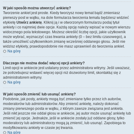
W jaki sposób można utworzyć ankietę?
Tworzenie ankiet jest proste. Kiedy tworzysz nowy temat bądź zmieniasz
pierwszy post w wątku, na dole formularza tworzenia tematu będziesz widzieć
etykietę
Utwórz ankietę
. Kliknij ją i w otworzonym formularzu podaj tytuł
ankiety i co najmniej dwie opcje. Każdą opcję należy wpisać w nowym wierszu
widocznego pola tekstowego. Możesz określić liczbę opcji, jakie użytkownik
może wybrać, wyznaczyć czas trwania ankiety (0 – bez limitu czasowego), a
także umożliwić użytkownikom zmianę wcześniej oddanego głosu. Jeśli nie
widzisz etykiety, prawdopodobnie nie masz uprawnień do tworzenia ankiet.
Na górę
Dlaczego nie można dodać więcej opcji ankiety?
Limit opcji w ankiecie jest ustalany przez administratora witryny. Jeśli uważasz,
że potrzebujesz wstawić więcej opcji niż dozwolony limit, skontaktuj się z
administratorem witryny.
Na górę
W jaki sposób zmienić lub usunąć ankietę?
Podobnie, jak posty, ankiety mogą być zmieniane tylko przez ich autorów,
moderatorów lub administratorów. Aby zmienić ankietę, należy dokonać
zmiany pierwszego posta w wątku, z którym zawsze związana jest ankieta.
Jeśli nikt jeszcze nie oddał głosu w ankiecie, jej autor może usunąć ankietę lub
zmienić jej opcje. Jednakże, jeśli w ankiecie zostały już oddane głosy, tylko
moderatorzy lub administratorzy mogą ją zmienić, lub usunąć. Zapobiega to
modyfikowaniu ankiety w czasie jej trwania.
Na górę