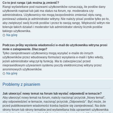
Co to jest ranga i jak można ją zmienić?
Rangi wyświetlane pod nazwami użytkowników oznaczają, ile postów dany
użytkownik napisał lub jaki ma status na forum, np. moderatora czy
administratora. Użytkownicy nie mogą bezpośrednio zmieniać stylu rang,
ponieważ ustawia je administrator witryny. Nie należy pisać postów tylko po to,
aby zwiększyć swój licznik postów i przez to swoją rangę. Większość witryn nie
toleruje takich działań i moderator lub administrator obniży licznik postów
takiego użytkownika.
Na górę
Podczas próby wysłania wiadomości e-mail do użytkownika witryna prosi
mnie o zalogowanie. Dlaczego?
Tylko zarejestrowani użytkownicy mogą wysyłać e-maile do innych
użytkowników przez wbudowany formularz wysyłania e-maili i tylko wtedy,
jeżeli administrator włączył tę funkcję. Ma to zabezpieczać przed
nieprawidłowym używaniem systemu poczty elektronicznej witryny przez
anonimowych użytkowników.
Na górę
Problemy z pisaniem
Jak utworzyć nowy temat na forum lub wysłać odpowiedź w temacie?
Aby utworzyć nowy temat na forum, należy nacisnąć przycisk „Nowy temat”,
aby odpowiedzieć w temacie, nacisnąć przycisk „Odpowiedz”. Być może, że
przed publikowaniem wiadomości trzeba będzie się zarejestrować. Na dole
strony forum lub strony tematów jest wyświetlana lista uprawnień użytkownika