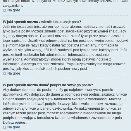
na każdym forum. Na przykład: Możesz tworzyć nowe tematy, Możesz dodawać
załączniki itp.
Na górę
W jaki sposób można zmienić lub usunąć post?
Jeśli nie jesteś administratorem lub moderatorem, możesz zmieniać i usuwać
tylko swoje posty. Możesz zmienić post, naciskając przycisk
Zmień
znajdujący
się przy danym poście. Czasami można to zrobić tylko przez pewien czas po
jego napisaniu. Jeżeli ktoś odpowiedział na ten post, pod twoim postem pojawi
się informacja ile razy i kiedy ostatni raz post był zmieniany. Informacja ta
wyświetli się tylko wtedy, jeśli ktoś zamieścił pod tym postem kolejny post. Jeśli
post zmienił moderator lub administrator, informacja ta nie zostanie
wyświetlona. Administratorzy i moderatorzy mogą zostawić notatkę z
informacją, dlaczego ten post zmieniali. Zwykli użytkownicy nie mogą usuwać
postów, gdy ktoś zamieścił pod ich postem nowy post.
Na górę
W jaki sposób można dodać podpis do swojego posta?
Aby dodawać podpis do posta, należy go najpierw utworzyć w panelu
użytkownika. Aby dołączyć do danej wiadomości swój podpis, zaznacz funkcję
Dołącz podpis
znajdującą się w formularzu tworzenia wiadomości. Możesz
także domyślnie dodawać podpis do wszystkich swoich postów, zaznaczając
odpowiednią funkcję w panelu użytkownika. Po uaktywnieniu tej funkcji, za
każdym razem pisząc post, możesz zdecydować o niedodawaniu do niego
podpisu, usuwając w formularzu tworzenia wiadomości zaznaczenie z pola
Dołącz podpis
.
Na górę