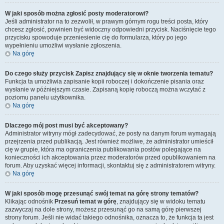
W jaki sposób można zgłosić posty moderatorowi?
Jeśli administrator na to zezwolił, w prawym górnym rogu treści posta, który
chcesz zgłosić, powinien być widoczny odpowiedni przycisk. Naciśnięcie tego
przycisku spowoduje przeniesienie cię do formularza, który po jego
wypełnieniu umożliwi wysłanie zgłoszenia.
Na górę
Do czego służy przycisk
Zapisz
znajdujący się w oknie tworzenia tematu?
Funkcja ta umożliwia zapisanie kopii roboczej i dokończenie pisania oraz
wysłanie w późniejszym czasie. Zapisaną kopię roboczą można wczytać z
poziomu panelu użytkownika.
Na górę
Dlaczego mój post musi być akceptowany?
Administrator witryny mógł zadecydować, że posty na danym forum wymagają
przejrzenia przed publikacją. Jest również możliwe, że administrator umieścił
cię w grupie, która ma ograniczenia publikowania postów polegające na
konieczności ich akceptowania przez moderatorów przed opublikowaniem na
forum. Aby uzyskać więcej informacji, skontaktuj się z administratorem witryny.
Na górę
W jaki sposób mogę przesunąć swój temat na górę strony tematów?
Klikając odnośnik
Przesuń temat w górę
, znajdujący się w widoku tematu
zazwyczaj na dole strony, możesz przesunąć go na samą górę pierwszej
strony forum. Jeśli nie widać takiego odnośnika, oznacza to, że funkcja ta jest