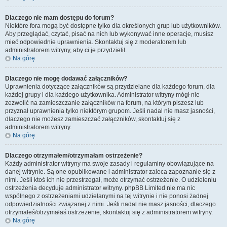
Dlaczego nie mam dostępu do forum?
Niektóre fora mogą być dostępne tylko dla określonych grup lub użytkowników.
Aby przeglądać, czytać, pisać na nich lub wykonywać inne operacje, musisz
mieć odpowiednie uprawnienia. Skontaktuj się z moderatorem lub
administratorem witryny, aby ci je przydzielił.
Na górę
Dlaczego nie mogę dodawać załączników?
Uprawnienia dotyczące załączników są przydzielane dla każdego forum, dla
każdej grupy i dla każdego użytkownika. Administrator witryny mógł nie
zezwolić na zamieszczanie załączników na forum, na którym piszesz lub
przyznał uprawnienia tylko niektórym grupom. Jeśli nadal nie masz jasności,
dlaczego nie możesz zamieszczać załączników, skontaktuj się z
administratorem witryny.
Na górę
Dlaczego otrzymałem/otrzymałam ostrzeżenie?
Każdy administrator witryny ma swoje zasady i regulaminy obowiązujące na
danej witrynie. Są one opublikowane i administrator zaleca zapoznanie się z
nimi. Jeśli ktoś ich nie przestrzegał, może otrzymać ostrzeżenie. O udzieleniu
ostrzeżenia decyduje administrator witryny. phpBB Limited nie ma nic
wspólnego z ostrzeżeniami udzielanymi na tej witrynie i nie ponosi żadnej
odpowiedzialności związanej z nimi. Jeśli nadal nie masz jasności, dlaczego
otrzymałeś/otrzymałaś ostrzeżenie, skontaktuj się z administratorem witryny.
Na górę