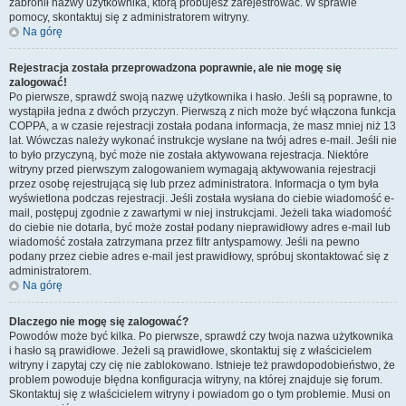
zabronił nazwy użytkownika, którą próbujesz zarejestrować. W sprawie
pomocy, skontaktuj się z administratorem witryny.
Na górę
Rejestracja została przeprowadzona poprawnie, ale nie mogę się
zalogować!
Po pierwsze, sprawdź swoją nazwę użytkownika i hasło. Jeśli są poprawne, to
wystąpiła jedna z dwóch przyczyn. Pierwszą z nich może być włączona funkcja
COPPA, a w czasie rejestracji została podana informacja, że masz mniej niż 13
lat. Wówczas należy wykonać instrukcje wysłane na twój adres e-mail. Jeśli nie
to było przyczyną, być może nie została aktywowana rejestracja. Niektóre
witryny przed pierwszym zalogowaniem wymagają aktywowania rejestracji
przez osobę rejestrującą się lub przez administratora. Informacja o tym była
wyświetlona podczas rejestracji. Jeśli została wysłana do ciebie wiadomość e-
mail, postępuj zgodnie z zawartymi w niej instrukcjami. Jeżeli taka wiadomość
do ciebie nie dotarła, być może został podany nieprawidłowy adres e-mail lub
wiadomość została zatrzymana przez filtr antyspamowy. Jeśli na pewno
podany przez ciebie adres e-mail jest prawidłowy, spróbuj skontaktować się z
administratorem.
Na górę
Dlaczego nie mogę się zalogować?
Powodów może być kilka. Po pierwsze, sprawdź czy twoja nazwa użytkownika
i hasło są prawidłowe. Jeżeli są prawidłowe, skontaktuj się z właścicielem
witryny i zapytaj czy cię nie zablokowano. Istnieje też prawdopodobieństwo, że
problem powoduje błędna konfiguracja witryny, na której znajduje się forum.
Skontaktuj się z właścicielem witryny i powiadom go o tym problemie. Musi on