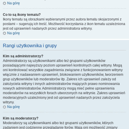
Na górę
Co to są ikony tematu?
Ikony tematu są obrazkami wybieranymi przez autora tematu skojarzonymi z
postami – sugerują ich treść. Możliwość korzystania z ikon tematu uzależniona
jest od uprawnień nadanych przez administratora witryny.
Na górę
Rangi użytkownika i grupy
Kim są administratorzy?
Administratorzy są użytkownikami albo też grupami użytkowników
posiadającymi najwyższy poziom uprawnień kontrolnych całej witryny. Mogą
oni kontrolować wszystkie zagadnienia związane z funkcjonowaniem witryny
włącznie z nadawaniem uprawnień, blokowaniem użytkowników, tworzeniem
grup użytkowników lub moderatorów itp. Zakres ich uprawnień zależy od
założyciela witryny i innych administratorów mających prawo nominowania
nowych administratorów. Administratorzy mogą mieć pełne uprawnienia
moderatorów na wszystkich forach utworzonych na witrynie. Zakres uprawnień
moderacyjnych uzależniony jest od uprawnień nadanych przez założyciela
witryny.
Na górę
Kim są moderatorzy?
Moderatorzy są użytkownikami albo też grupami użytkowników, których
zadaniem jest codzienne przeglądanie forów. Mają oni możliwość zmiany