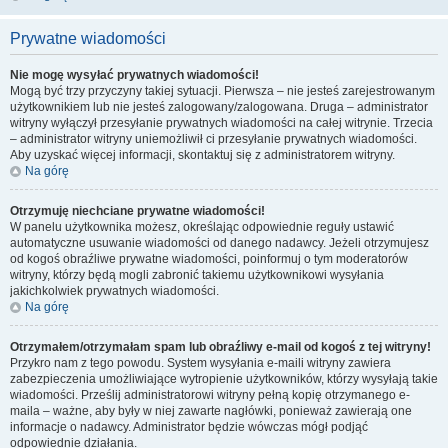
Prywatne wiadomości
Nie mogę wysyłać prywatnych wiadomości!
Mogą być trzy przyczyny takiej sytuacji. Pierwsza – nie jesteś zarejestrowanym
użytkownikiem lub nie jesteś zalogowany/zalogowana. Druga – administrator
witryny wyłączył przesyłanie prywatnych wiadomości na całej witrynie. Trzecia
– administrator witryny uniemożliwił ci przesyłanie prywatnych wiadomości.
Aby uzyskać więcej informacji, skontaktuj się z administratorem witryny.
Na górę
Otrzymuję niechciane prywatne wiadomości!
W panelu użytkownika możesz, określając odpowiednie reguły ustawić
automatyczne usuwanie wiadomości od danego nadawcy. Jeżeli otrzymujesz
od kogoś obraźliwe prywatne wiadomości, poinformuj o tym moderatorów
witryny, którzy będą mogli zabronić takiemu użytkownikowi wysyłania
jakichkolwiek prywatnych wiadomości.
Na górę
Otrzymałem/otrzymałam spam lub obraźliwy e-mail od kogoś z tej witryny!
Przykro nam z tego powodu. System wysyłania e-maili witryny zawiera
zabezpieczenia umożliwiające wytropienie użytkowników, którzy wysyłają takie
wiadomości. Prześlij administratorowi witryny pełną kopię otrzymanego e-
maila – ważne, aby były w niej zawarte nagłówki, ponieważ zawierają one
informacje o nadawcy. Administrator będzie wówczas mógł podjąć
odpowiednie działania.