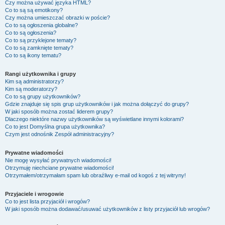
Czy można używać języka HTML?
Co to są są emotikony?
Czy można umieszczać obrazki w poście?
Co to są ogłoszenia globalne?
Co to są ogłoszenia?
Co to są przyklejone tematy?
Co to są zamknięte tematy?
Co to są ikony tematu?
Rangi użytkownika i grupy
Kim są administratorzy?
Kim są moderatorzy?
Co to są grupy użytkowników?
Gdzie znajduje się spis grup użytkowników i jak można dołączyć do grupy?
W jaki sposób można zostać liderem grupy?
Dlaczego niektóre nazwy użytkowników są wyświetlane innymi kolorami?
Co to jest
Domyślna grupa użytkownika
?
Czym jest odnośnik
Zespół administracyjny
?
Prywatne wiadomości
Nie mogę wysyłać prywatnych wiadomości!
Otrzymuję niechciane prywatne wiadomości!
Otrzymałem/otrzymałam spam lub obraźliwy e-mail od kogoś z tej witryny!
Przyjaciele i wrogowie
Co to jest lista przyjaciół i wrogów?
W jaki sposób można dodawać/usuwać użytkowników z listy przyjaciół lub wrogów?