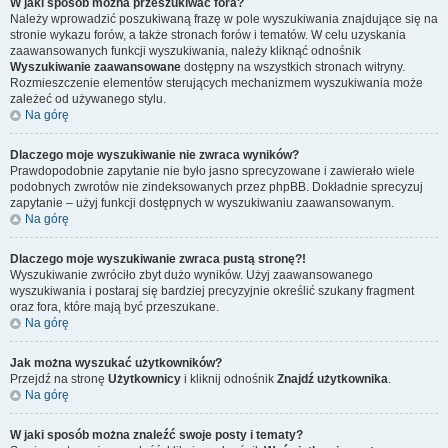
W jaki sposób można przeszukiwać fora?
Należy wprowadzić poszukiwaną frazę w pole wyszukiwania znajdujące się na
stronie wykazu forów, a także stronach forów i tematów. W celu uzyskania
zaawansowanych funkcji wyszukiwania, należy kliknąć odnośnik
Wyszukiwanie zaawansowane
dostępny na wszystkich stronach witryny.
Rozmieszczenie elementów sterujących mechanizmem wyszukiwania może
zależeć od używanego stylu.
Na górę
Dlaczego moje wyszukiwanie nie zwraca wyników?
Prawdopodobnie zapytanie nie było jasno sprecyzowane i zawierało wiele
podobnych zwrotów nie zindeksowanych przez phpBB. Dokładnie sprecyzuj
zapytanie – użyj funkcji dostępnych w wyszukiwaniu zaawansowanym.
Na górę
Dlaczego moje wyszukiwanie zwraca pustą stronę?!
Wyszukiwanie zwróciło zbyt dużo wyników. Użyj zaawansowanego
wyszukiwania i postaraj się bardziej precyzyjnie określić szukany fragment
oraz fora, które mają być przeszukane.
Na górę
Jak można wyszukać użytkowników?
Przejdź na stronę
Użytkownicy
i kliknij odnośnik
Znajdź użytkownika
.
Na górę
W jaki sposób można znaleźć swoje posty i tematy?