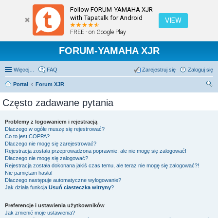
Follow FORUM-YAMAHA XJR
with Tapatalk for Android
VIEW
FREE - on Google Play
FORUM-YAMAHA XJR
Więcej…
FAQ
Zarejestruj się
Zaloguj się
Portal
Forum XJR
zu
Często zadawane pytania
kaj
Problemy z logowaniem i rejestracją
Dlaczego w ogóle muszę się rejestrować?
Co to jest COPPA?
Dlaczego nie mogę się zarejestrować?
Rejestracja została przeprowadzona poprawnie, ale nie mogę się zalogować!
Dlaczego nie mogę się zalogować?
Rejestracja została dokonana jakiś czas temu, ale teraz nie mogę się zalogować?!
Nie pamiętam hasła!
Dlaczego następuje automatyczne wylogowanie?
Jak działa funkcja
Usuń ciasteczka witryny
?
Preferencje i ustawienia użytkowników
Jak zmienić moje ustawienia?