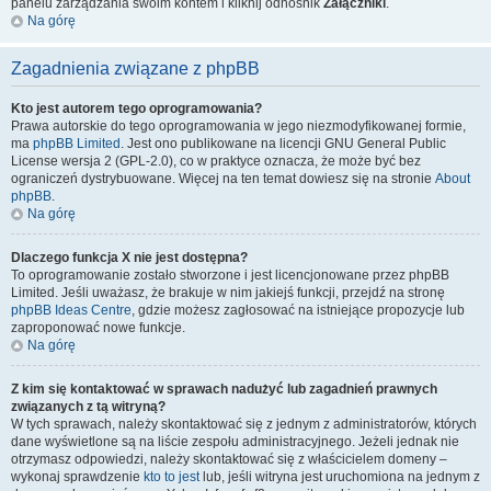
panelu zarządzania swoim kontem i kliknij odnośnik
Załączniki
.
Na górę
Zagadnienia związane z phpBB
Kto jest autorem tego oprogramowania?
Prawa autorskie do tego oprogramowania w jego niezmodyfikowanej formie,
ma
phpBB Limited
. Jest ono publikowane na licencji GNU General Public
License wersja 2 (GPL-2.0), co w praktyce oznacza, że może być bez
ograniczeń dystrybuowane. Więcej na ten temat dowiesz się na stronie
About
phpBB
.
Na górę
Dlaczego funkcja X nie jest dostępna?
To oprogramowanie zostało stworzone i jest licencjonowane przez phpBB
Limited. Jeśli uważasz, że brakuje w nim jakiejś funkcji, przejdź na stronę
phpBB Ideas Centre
, gdzie możesz zagłosować na istniejące propozycje lub
zaproponować nowe funkcje.
Na górę
Z kim się kontaktować w sprawach nadużyć lub zagadnień prawnych
związanych z tą witryną?
W tych sprawach, należy skontaktować się z jednym z administratorów, których
dane wyświetlone są na liście zespołu administracyjnego. Jeżeli jednak nie
otrzymasz odpowiedzi, należy skontaktować się z właścicielem domeny –
wykonaj sprawdzenie
kto to jest
lub, jeśli witryna jest uruchomiona na jednym z