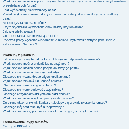
W jaki sposób można zapobiec wyświetlaniu nazwy użytkownika na liście użytkowników
przeglądających forum?
Jest wyświetlany nieprawidłowy czas!
Została wykonana zmiana strefy czasowej, a nadal jest wyświetlany nieprawidłowy
czas!
Mojego języka nie ma na liście!
Czym są obrazki wyświetlane obok nazwy użytkownika?
Jak wyświetlić awatar?
Co to jest ranga i jak można ją zmienić?
Podczas próby wysłania wiadomości e-mail do użytkownika witryna prosi mnie o
zalogowanie. Dlaczego?
Problemy z pisaniem
Jak utworzyć nowy temat na forum lub wysłać odpowiedź w temacie?
W jaki sposób można zmienić lub usunąć post?
W jaki sposób można dodać podpis do swojego posta?
W jaki sposób można utworzyć ankietę?
Dlaczego nie można dodać więcej opcji ankiety?
W jaki sposób zmienić lub usunąć ankietę?
Dlaczego nie mam dostępu do forum?
Dlaczego nie mogę dodawać załączników?
Dlaczego otrzymałem/otrzymałam ostrzeżenie?
W jaki sposób można zgłosić posty moderatorowi?
Do czego służy przycisk
Zapisz
znajdujący się w oknie tworzenia tematu?
Dlaczego mój post musi być akceptowany?
W jaki sposób mogę przesunąć swój temat na górę strony tematów?
Formatowanie i typy tematów
Co to jest BBCode?