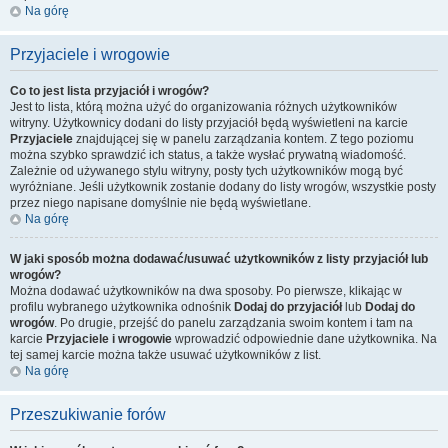
Na górę
Przyjaciele i wrogowie
Co to jest lista przyjaciół i wrogów?
Jest to lista, którą można użyć do organizowania różnych użytkowników
witryny. Użytkownicy dodani do listy przyjaciół będą wyświetleni na karcie
Przyjaciele
znajdującej się w panelu zarządzania kontem. Z tego poziomu
można szybko sprawdzić ich status, a także wysłać prywatną wiadomość.
Zależnie od używanego stylu witryny, posty tych użytkowników mogą być
wyróżniane. Jeśli użytkownik zostanie dodany do listy wrogów, wszystkie posty
przez niego napisane domyślnie nie będą wyświetlane.
Na górę
W jaki sposób można dodawać/usuwać użytkowników z listy przyjaciół lub
wrogów?
Można dodawać użytkowników na dwa sposoby. Po pierwsze, klikając w
profilu wybranego użytkownika odnośnik
Dodaj do przyjaciół
lub
Dodaj do
wrogów
. Po drugie, przejść do panelu zarządzania swoim kontem i tam na
karcie
Przyjaciele i wrogowie
wprowadzić odpowiednie dane użytkownika. Na
tej samej karcie można także usuwać użytkowników z list.
Na górę
Przeszukiwanie forów