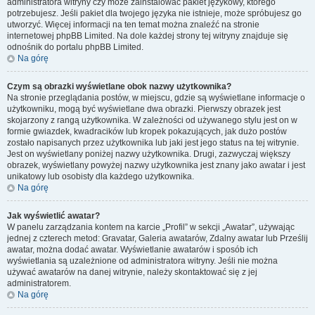
administratora witryny czy może zainstalować pakiet językowy, którego
potrzebujesz. Jeśli pakiet dla twojego języka nie istnieje, może spróbujesz go
utworzyć. Więcej informacji na ten temat można znaleźć na stronie
internetowej phpBB Limited. Na dole każdej strony tej witryny znajduje się
odnośnik do portalu phpBB Limited.
Na górę
Czym są obrazki wyświetlane obok nazwy użytkownika?
Na stronie przeglądania postów, w miejscu, gdzie są wyświetlane informacje o
użytkowniku, mogą być wyświetlane dwa obrazki. Pierwszy obrazek jest
skojarzony z rangą użytkownika. W zależności od używanego stylu jest on w
formie gwiazdek, kwadracików lub kropek pokazujących, jak dużo postów
zostało napisanych przez użytkownika lub jaki jest jego status na tej witrynie.
Jest on wyświetlany poniżej nazwy użytkownika. Drugi, zazwyczaj większy
obrazek, wyświetlany powyżej nazwy użytkownika jest znany jako awatar i jest
unikatowy lub osobisty dla każdego użytkownika.
Na górę
Jak wyświetlić awatar?
W panelu zarządzania kontem na karcie „Profil” w sekcji „Awatar”, używając
jednej z czterech metod: Gravatar, Galeria awatarów, Zdalny awatar lub Prześlij
awatar, można dodać awatar. Wyświetlanie awatarów i sposób ich
wyświetlania są uzależnione od administratora witryny. Jeśli nie można
używać awatarów na danej witrynie, należy skontaktować się z jej
administratorem.
Na górę