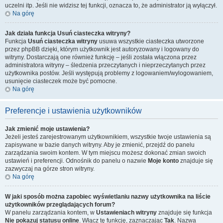
uczelni itp. Jeśli nie widzisz tej funkcji, oznacza to, że administrator ją wyłączył.
Na górę
Jak działa funkcja
Usuń ciasteczka witryny
?
Funkcja
Usuń ciasteczka witryny
usuwa wszystkie ciasteczka utworzone
przez phpBB dzięki, którym użytkownik jest autoryzowany i logowany do
witryny. Dostarczają one również funkcję – jeśli została włączona przez
administratora witryny – śledzenia przeczytanych i nieprzeczytanych przez
użytkownika postów. Jeśli występują problemy z logowaniem/wylogowaniem,
usunięcie ciasteczek może być pomocne.
Na górę
Preferencje i ustawienia użytkowników
Jak zmienić moje ustawienia?
Jeżeli jesteś zarejestrowanym użytkownikiem, wszystkie twoje ustawienia są
zapisywane w bazie danych witryny. Aby je zmienić, przejdź do panelu
zarządzania swoim kontem. W tym miejscu możesz dokonać zmian swoich
ustawień i preferencji. Odnośnik do panelu o nazwie
Moje konto
znajduje się
zazwyczaj na górze stron witryny.
Na górę
W jaki sposób można zapobiec wyświetlaniu nazwy użytkownika na liście
użytkowników przeglądających forum?
W panelu zarządzania kontem, w
Ustawieniach witryny
znajduje się funkcja
Nie pokazuj statusu online
. Włącz tę funkcję, zaznaczając
Tak
. Nazwa