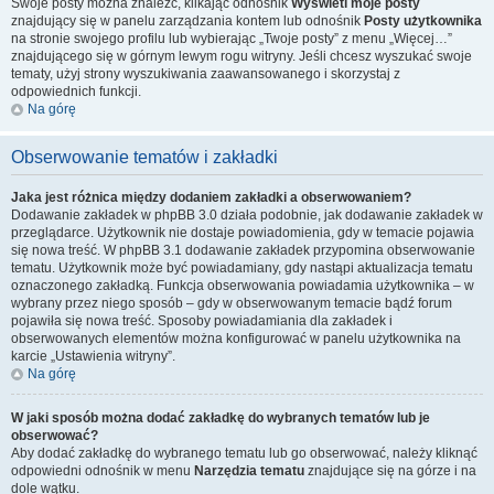
Swoje posty można znaleźć, klikając odnośnik
Wyświetl moje posty
znajdujący się w panelu zarządzania kontem lub odnośnik
Posty użytkownika
na stronie swojego profilu lub wybierając „Twoje posty” z menu „Więcej…”
znajdującego się w górnym lewym rogu witryny. Jeśli chcesz wyszukać swoje
tematy, użyj strony wyszukiwania zaawansowanego i skorzystaj z
odpowiednich funkcji.
Na górę
Obserwowanie tematów i zakładki
Jaka jest różnica między dodaniem zakładki a obserwowaniem?
Dodawanie zakładek w phpBB 3.0 działa podobnie, jak dodawanie zakładek w
przeglądarce. Użytkownik nie dostaje powiadomienia, gdy w temacie pojawia
się nowa treść. W phpBB 3.1 dodawanie zakładek przypomina obserwowanie
tematu. Użytkownik może być powiadamiany, gdy nastąpi aktualizacja tematu
oznaczonego zakładką. Funkcja obserwowania powiadamia użytkownika – w
wybrany przez niego sposób – gdy w obserwowanym temacie bądź forum
pojawiła się nowa treść. Sposoby powiadamiania dla zakładek i
obserwowanych elementów można konfigurować w panelu użytkownika na
karcie „Ustawienia witryny”.
Na górę
W jaki sposób można dodać zakładkę do wybranych tematów lub je
obserwować?
Aby dodać zakładkę do wybranego tematu lub go obserwować, należy kliknąć
odpowiedni odnośnik w menu
Narzędzia tematu
znajdujące się na górze i na
dole wątku.