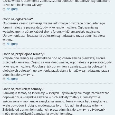
użytkownika. Uprawnienia zamieszczania ogłoszeń globalnych są nadawane
przez administratora witryny.
Na górę
Co to są ogłoszenia?
Ogłoszenia często zawierają ważne informacje dotyczące przeglądanego
forum i należy je przeczytać, gdy tylko jest to możliwe. Ogłoszenia są
wyświetlane na górze każdej strony forum, w którym zostały napisane.
Uprawnienia zamieszczania ogłoszeń są nadawane przez administratora
witryny.
Na górę
Co to są przyklejone tematy?
Przyklejone tematy są wyświetlane pod ogłoszeniami na pierwszej stronie
przeglądu tematów. Często są one dość ważne, więc należy je przeczytać, gdy
tylko jest to możliwe. Podobnie, jak uprawnienia zamieszczania ogłoszeń i
globalnych ogłoszeń, uprawnienia przyklejania tematów są nadawane przez
administratora witryny.
Na górę
Co to są zamknięte tematy?
Zamknięte tematy są to tematy, w których użytkownicy nie mogą zamieszczać
odpowiedzi, a wszystkie zawarte w nich ankiety zostały automatycznie
zakończone w momencie zamykania tematu. Tematy mogą być zamykane z
wielu powodów i robią to moderatorzy forum lub administratorzy witryny.
Zależnie od uprawnień nadanych przez administratora witryny użytkownik
może mieć możliwość zamykania swoich tematów.