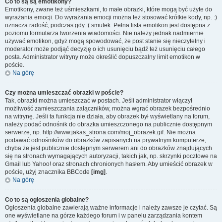
Co to są są emotikony?
Emotikony, zwane też uśmieszkami, to małe obrazki, które mogą być użyte do
wyrażania emocji. Do wyrażania emocji można też stosować krótkie kody, np. :)
oznacza radość, podczas gdy :( smutek. Pełna lista emotikon jest dostępna z
poziomu formularza tworzenia wiadomości. Nie należy jednak nadmiernie
używać emotikon, gdyż mogą spowodować, że post stanie się nieczytelny i
moderator może podjąć decyzję o ich usunięciu bądź też usunięciu całego
posta. Administrator witryny może określić dopuszczalny limit emotikon w
poście.
Na górę
Czy można umieszczać obrazki w poście?
Tak, obrazki można umieszczać w postach. Jeśli administrator włączył
możliwość zamieszczania załączników, można wgrać obrazek bezpośrednio
na witrynę. Jeśli ta funkcja nie działa, aby obrazek był wyświetlany na forum,
należy podać odnośnik do obrazka umieszczonego na publicznie dostępnym
serwerze, np. http://www.jakas_strona.com/moj_obrazek.gif. Nie można
podawać odnośników do obrazków zapisanych na prywatnym komputerze,
chyba że jest publicznie dostępnym serwerem ani do obrazków znajdujących
się na stronach wymagających autoryzacji, takich jak, np. skrzynki pocztowe na
Gmail lub Yahoo! oraz stronach chronionych hasłem. Aby umieścić obrazek w
poście, użyj znacznika BBCode
[img]
.
Na górę
Co to są ogłoszenia globalne?
Ogłoszenia globalne zawierają ważne informacje i należy zawsze je czytać. Są
one wyświetlane na górze każdego forum i w panelu zarządzania kontem