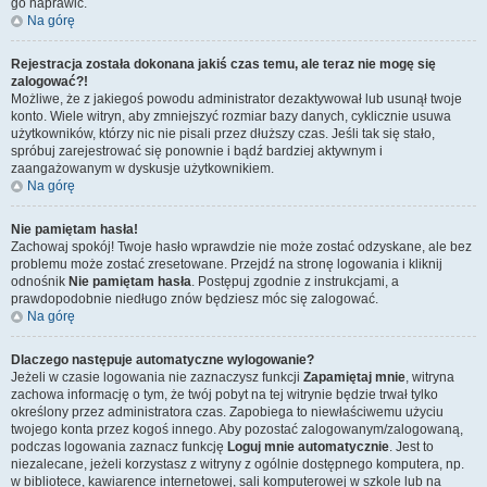
go naprawić.
Na górę
Rejestracja została dokonana jakiś czas temu, ale teraz nie mogę się
zalogować?!
Możliwe, że z jakiegoś powodu administrator dezaktywował lub usunął twoje
konto. Wiele witryn, aby zmniejszyć rozmiar bazy danych, cyklicznie usuwa
użytkowników, którzy nic nie pisali przez dłuższy czas. Jeśli tak się stało,
spróbuj zarejestrować się ponownie i bądź bardziej aktywnym i
zaangażowanym w dyskusje użytkownikiem.
Na górę
Nie pamiętam hasła!
Zachowaj spokój! Twoje hasło wprawdzie nie może zostać odzyskane, ale bez
problemu może zostać zresetowane. Przejdź na stronę logowania i kliknij
odnośnik
Nie pamiętam hasła
. Postępuj zgodnie z instrukcjami, a
prawdopodobnie niedługo znów będziesz móc się zalogować.
Na górę
Dlaczego następuje automatyczne wylogowanie?
Jeżeli w czasie logowania nie zaznaczysz funkcji
Zapamiętaj mnie
, witryna
zachowa informację o tym, że twój pobyt na tej witrynie będzie trwał tylko
określony przez administratora czas. Zapobiega to niewłaściwemu użyciu
twojego konta przez kogoś innego. Aby pozostać zalogowanym/zalogowaną,
podczas logowania zaznacz funkcję
Loguj mnie automatycznie
. Jest to
niezalecane, jeżeli korzystasz z witryny z ogólnie dostępnego komputera, np.
w bibliotece, kawiarence internetowej, sali komputerowej w szkole lub na