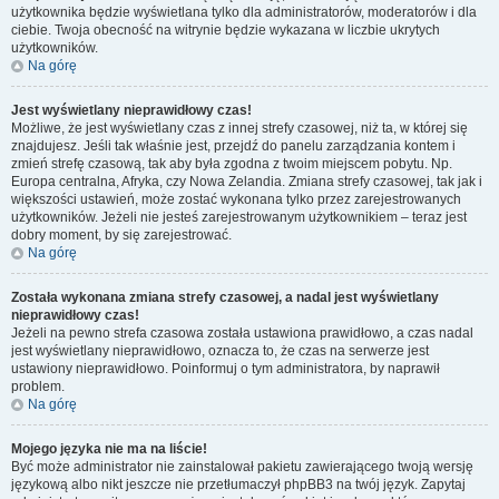
użytkownika będzie wyświetlana tylko dla administratorów, moderatorów i dla
ciebie. Twoja obecność na witrynie będzie wykazana w liczbie ukrytych
użytkowników.
Na górę
Jest wyświetlany nieprawidłowy czas!
Możliwe, że jest wyświetlany czas z innej strefy czasowej, niż ta, w której się
znajdujesz. Jeśli tak właśnie jest, przejdź do panelu zarządzania kontem i
zmień strefę czasową, tak aby była zgodna z twoim miejscem pobytu. Np.
Europa centralna, Afryka, czy Nowa Zelandia. Zmiana strefy czasowej, tak jak i
większości ustawień, może zostać wykonana tylko przez zarejestrowanych
użytkowników. Jeżeli nie jesteś zarejestrowanym użytkownikiem – teraz jest
dobry moment, by się zarejestrować.
Na górę
Została wykonana zmiana strefy czasowej, a nadal jest wyświetlany
nieprawidłowy czas!
Jeżeli na pewno strefa czasowa została ustawiona prawidłowo, a czas nadal
jest wyświetlany nieprawidłowo, oznacza to, że czas na serwerze jest
ustawiony nieprawidłowo. Poinformuj o tym administratora, by naprawił
problem.
Na górę
Mojego języka nie ma na liście!
Być może administrator nie zainstalował pakietu zawierającego twoją wersję
językową albo nikt jeszcze nie przetłumaczył phpBB3 na twój język. Zapytaj