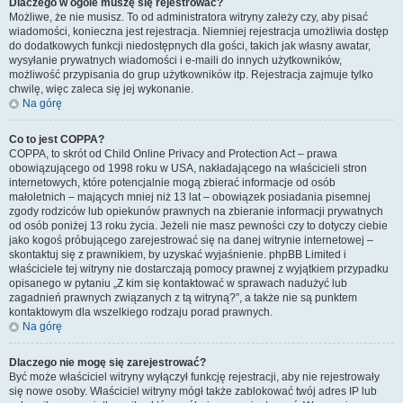
Dlaczego w ogóle muszę się rejestrować?
Możliwe, że nie musisz. To od administratora witryny zależy czy, aby pisać
wiadomości, konieczna jest rejestracja. Niemniej rejestracja umożliwia dostęp
do dodatkowych funkcji niedostępnych dla gości, takich jak własny awatar,
wysyłanie prywatnych wiadomości i e-maili do innych użytkowników,
możliwość przypisania do grup użytkowników itp. Rejestracja zajmuje tylko
chwilę, więc zaleca się jej wykonanie.
Na górę
Co to jest COPPA?
COPPA, to skrót od Child Online Privacy and Protection Act – prawa
obowiązującego od 1998 roku w USA, nakładającego na właścicieli stron
internetowych, które potencjalnie mogą zbierać informacje od osób
małoletnich – mających mniej niż 13 lat – obowiązek posiadania pisemnej
zgody rodziców lub opiekunów prawnych na zbieranie informacji prywatnych
od osób poniżej 13 roku życia. Jeżeli nie masz pewności czy to dotyczy ciebie
jako kogoś próbującego zarejestrować się na danej witrynie internetowej –
skontaktuj się z prawnikiem, by uzyskać wyjaśnienie. phpBB Limited i
właściciele tej witryny nie dostarczają pomocy prawnej z wyjątkiem przypadku
opisanego w pytaniu „Z kim się kontaktować w sprawach nadużyć lub
zagadnień prawnych związanych z tą witryną?”, a także nie są punktem
kontaktowym dla wszelkiego rodzaju porad prawnych.
Na górę
Dlaczego nie mogę się zarejestrować?
Być może właściciel witryny wyłączył funkcję rejestracji, aby nie rejestrowały
się nowe osoby. Właściciel witryny mógł także zablokować twój adres IP lub