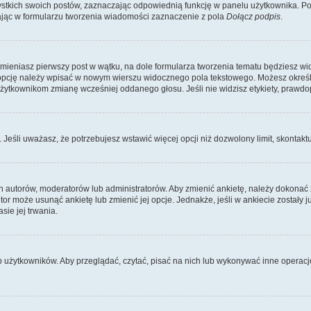
kich swoich postów, zaznaczając odpowiednią funkcję w panelu użytkownika. Po u
ąc w formularzu tworzenia wiadomości zaznaczenie z pola
Dołącz podpis
.
zmieniasz pierwszy post w wątku, na dole formularza tworzenia tematu będziesz wi
dą opcję należy wpisać w nowym wierszu widocznego pola tekstowego. Możesz określ
 użytkownikom zmianę wcześniej oddanego głosu. Jeśli nie widzisz etykiety, praw
y. Jeśli uważasz, że potrzebujesz wstawić więcej opcji niż dozwolony limit, skontaktu
ich autorów, moderatorów lub administratorów. Aby zmienić ankietę, należy dokon
 autor może usunąć ankietę lub zmienić jej opcje. Jednakże, jeśli w ankiecie zostały
sie jej trwania.
b użytkowników. Aby przeglądać, czytać, pisać na nich lub wykonywać inne operac