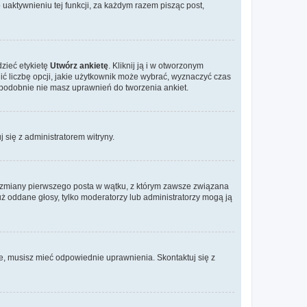
aktywnieniu tej funkcji, za każdym razem pisząc post,
dzieć etykietę
Utwórz ankietę
. Kliknij ją i w otworzonym
ić liczbę opcji, jakie użytkownik może wybrać, wyznaczyć czas
dopodobnie nie masz uprawnień do tworzenia ankiet.
j się z administratorem witryny.
ać zmiany pierwszego posta w wątku, z którym zawsze związana
 już oddane głosy, tylko moderatorzy lub administratorzy mogą ją
je, musisz mieć odpowiednie uprawnienia. Skontaktuj się z