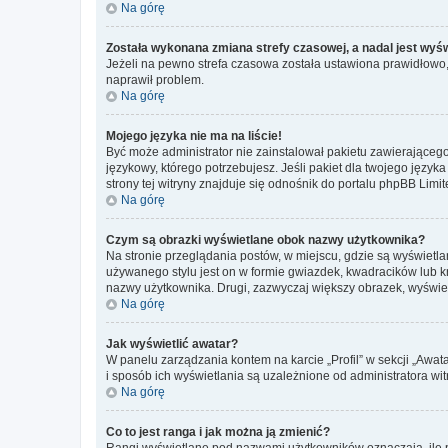
Na górę
Została wykonana zmiana strefy czasowej, a nadal jest wyś
Jeżeli na pewno strefa czasowa została ustawiona prawidłowo, 
naprawił problem.
Na górę
Mojego języka nie ma na liście!
Być może administrator nie zainstalował pakietu zawierającego
językowy, którego potrzebujesz. Jeśli pakiet dla twojego język
strony tej witryny znajduje się odnośnik do portalu phpBB Limit
Na górę
Czym są obrazki wyświetlane obok nazwy użytkownika?
Na stronie przeglądania postów, w miejscu, gdzie są wyświetl
używanego stylu jest on w formie gwiazdek, kwadracików lub kro
nazwy użytkownika. Drugi, zazwyczaj większy obrazek, wyświet
Na górę
Jak wyświetlić awatar?
W panelu zarządzania kontem na karcie „Profil” w sekcji „Awat
i sposób ich wyświetlania są uzależnione od administratora wit
Na górę
Co to jest ranga i jak można ją zmienić?
Rangi wyświetlane pod nazwami użytkowników oznaczają, ile po