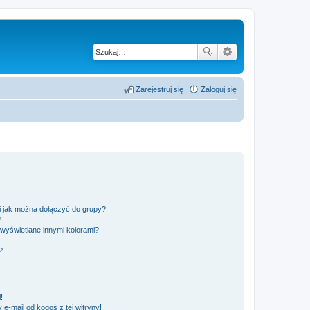
Zarejestruj się
Zaloguj się
 i jak można dołączyć do grupy?
?
wyświetlane innymi kolorami?
?
!
e-mail od kogoś z tej witryny!