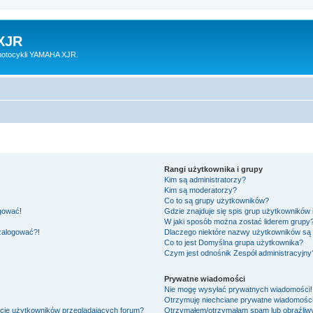
XJR
motocykli YAMAHA XJR.
Rangi użytkownika i grupy
Kim są administratorzy?
Kim są moderatorzy?
Co to są grupy użytkowników?
ogować!
Gdzie znajduje się spis grup użytkowników
W jaki sposób można zostać liderem grupy
 zalogować?!
Dlaczego niektóre nazwy użytkowników są 
Co to jest
Domyślna grupa użytkownika
?
Czym jest odnośnik
Zespół administracyjny
Prywatne wiadomości
Nie mogę wysyłać prywatnych wiadomości!
Otrzymuję niechciane prywatne wiadomości
ście użytkowników przeglądających forum?
Otrzymałem/otrzymałam spam lub obraźliwy 