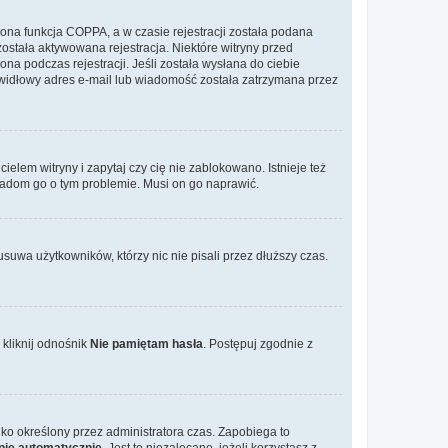
ona funkcja COPPA, a w czasie rejestracji została podana
została aktywowana rejestracja. Niektóre witryny przed
na podczas rejestracji. Jeśli została wysłana do ciebie
rawidłowy adres e-mail lub wiadomość została zatrzymana przez
elem witryny i zapytaj czy cię nie zablokowano. Istnieje też
wiadom go o tym problemie. Musi on go naprawić.
suwa użytkowników, którzy nic nie pisali przez dłuższy czas.
kliknij odnośnik
Nie pamiętam hasła
. Postępuj zgodnie z
tylko określony przez administratora czas. Zapobiega to
nie automatycznie
. Jest to niezalecane, jeżeli korzystasz z