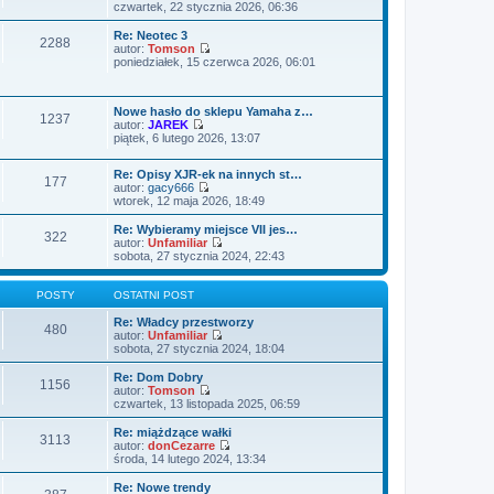
W
a
czwartek, 22 stycznia 2026, 06:36
e
y
j
t
ś
n
l
Re: Neotec 3
2288
w
o
n
autor:
Tomson
i
w
W
a
poniedziałek, 15 czerwca 2026, 06:01
e
s
y
j
t
z
ś
n
l
y
w
o
n
Nowe hasło do sklepu Yamaha z…
p
i
w
1237
a
autor:
JAREK
o
e
s
W
j
piątek, 6 lutego 2026, 13:07
s
t
z
y
n
t
l
y
ś
o
n
p
Re: Opisy XJR-ek na innych st…
w
w
a
o
177
autor:
gacy666
i
s
j
s
W
wtorek, 12 maja 2026, 18:49
e
z
n
t
y
t
y
o
ś
l
Re: Wybieramy miejsce VII jes…
p
w
322
w
n
autor:
Unfamiliar
o
s
i
W
a
sobota, 27 stycznia 2024, 22:43
s
z
e
y
j
t
y
t
ś
n
p
l
w
o
POSTY
OSTATNI POST
o
n
i
w
s
a
e
s
Re: Władcy przestworzy
t
480
j
t
z
autor:
Unfamiliar
n
l
W
y
sobota, 27 stycznia 2024, 18:04
o
n
y
p
w
a
ś
o
Re: Dom Dobry
1156
s
j
w
s
autor:
Tomson
z
n
i
t
W
czwartek, 13 listopada 2025, 06:59
y
o
e
y
p
w
t
ś
Re: miążdzące wałki
o
3113
s
l
w
autor:
donCezarre
s
z
n
i
W
środa, 14 lutego 2024, 13:34
t
y
a
e
y
p
j
t
ś
Re: Nowe trendy
o
n