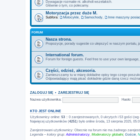
Dywagacje rozmaite nt. alkoholi wszelakich.
Głównie o tym, co polecamy.
Motoryzacja przez duże M.
Subfora:
Motocykle
,
Samochody
,
Inne maszyny posiada
FORUM
Nasza strona.
Propozycje, porady sugestie co ulepszyć w naszym portalu, jak
International forum.
Forum for foreign guests. Feel free to use your own language, 
Części, odzież, akcesoria.
Zamieszczamy tu w miarę dokładne opisy tego czego poszuk
Odpowiadający mają pisać dokładnie gdzie daną rzecz można k
ZALOGUJ SIĘ
•
ZAREJESTRUJ SIĘ
Nazwa użytkownika:
Hasło:
KTO JEST ONLINE
Użytkownicy online:
53
:: 0 zarejestrowanych, 0 ukrytych i 53 gości (wg
Najwięcej użytkowników (
4251
) było online środa, 13 sierpnia 2025, 05:
Zarejestrowani użytkownicy: Obecnie na forum nie ma żadnego zareje
Legenda – kolory grup:
Administratorzy
,
Moderatorzy globalni
,
Goście
,
N