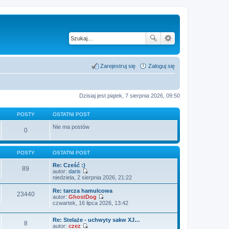
Zarejestruj się
Zaloguj się
Dzisiaj jest piątek, 7 sierpnia 2026, 09:50
POSTY
OSTATNI POST
Nie ma postów
0
POSTY
OSTATNI POST
Re: Cześć :)
89
autor:
daris
W
niedziela, 2 sierpnia 2026, 21:22
y
ś
Re: tarcza hamulcowa
23440
w
autor:
GhostDog
i
W
czwartek, 16 lipca 2026, 13:42
e
y
t
ś
l
Re: Stelaże - uchwyty sakw XJ…
w
8
n
autor:
czez
i