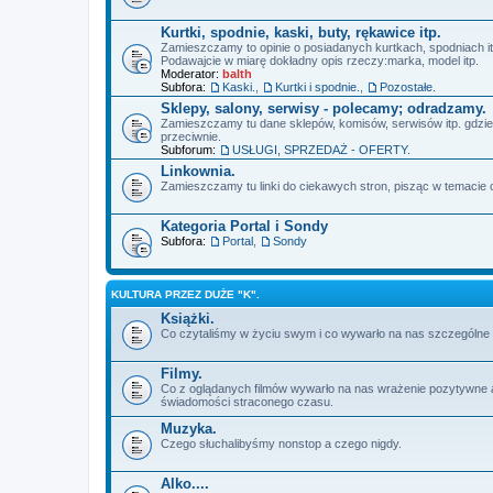
Kurtki, spodnie, kaski, buty, rękawice itp.
Zamieszczamy to opinie o posiadanych kurtkach, spodniach it
Podawajcie w miarę dokładny opis rzeczy:marka, model itp.
Moderator:
balth
Subfora:
Kaski.
,
Kurtki i spodnie.
,
Pozostałe.
Sklepy, salony, serwisy - polecamy; odradzamy.
Zamieszczamy tu dane sklepów, komisów, serwisów itp. gdzie 
przeciwnie.
Subforum:
USŁUGI, SPRZEDAŻ - OFERTY.
Linkownia.
Zamieszczamy tu linki do ciekawych stron, pisząc w temacie c
Kategoria Portal i Sondy
Subfora:
Portal
,
Sondy
KULTURA PRZEZ DUŻE "K".
Książki.
Co czytaliśmy w życiu swym i co wywarło na nas szczególne 
Filmy.
Co z oglądanych filmów wywarło na nas wrażenie pozytywne 
świadomości straconego czasu.
Muzyka.
Czego słuchalibyśmy nonstop a czego nigdy.
Alko....