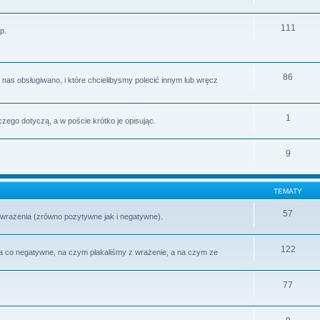
111
p.
86
nas obsługiwano, i które chcielibysmy polecić innym lub wręcz
1
zego dotyczą, a w poście krótko je opisując.
9
TEMATY
57
wrażenia (zrówno pozytywne jak i negatywne).
122
a co negatywne, na czym płakaliśmy z wrażenie, a na czym ze
77