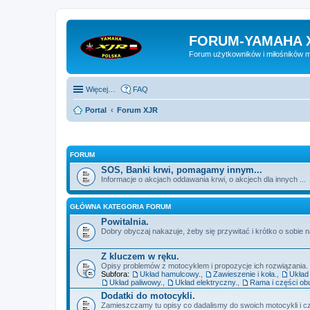
FORUM-YAMAHA 
Forum użytkowników i miłośników 
Więcej…
FAQ
Portal
Forum XJR
FORUM
SOS, Banki krwi, pomagamy innym...
Informacje o akcjach oddawania krwi, o akcjech dla innych ...
GŁÓWNA KATEGORIA FORUM
Powitalnia.
Dobry obyczaj nakazuje, żeby się przywitać i krótko o sobie n
Z kluczem w ręku.
Opisy problemów z motocyklem i propozycje ich rozwiązania.
Subfora:
Układ hamulcowy.
,
Zawieszenie i koła.
,
Układ 
Układ paliwowy.
,
Układ elektryczny.
,
Rama i części ob
Dodatki do motocykli.
Zamieszczamy tu opisy co dadalismy do swoich motocykli i cz