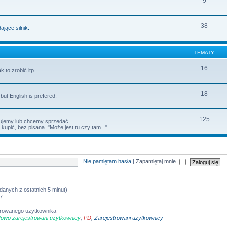
9
38
jące silnik.
TEMATY
16
 to zrobić itp.
18
but English is prefered.
125
ujemy lub chcemy sprzedać.
upić, bez pisana :"Może jest tu czy tam..."
Nie pamiętam hasła
|
Zapamiętaj mnie
 danych z ostatnich 5 minut)
07
strowanego użytkownika
owo zarejestrowani użytkownicy
,
PD
,
Zarejestrowani użytkownicy