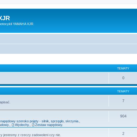
XJR
motocykli YAMAHA XJR.
TEMATY
0
TEMATY
7
apisać.
904
napędowy szeroko pojęty - silnik, sprzęgło, skrzynia.
,
udowy.
,
Wydechy.
,
Zestaw napędowy.
2
y jestesmy z rzeczy zadowoleni czy nie.