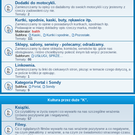
Dodatki do motocykli.
Zamieszczamy tu opisy co dadalismy do swoich motocykli i czy jestesmy z
rzeczy zadowoleni czy nie.
Tematy:
2
Kurtki, spodnie, kaski, buty, rękawice itp.
Zamieszczamy to opinie o posiadanych kurtkach, spodniach itp.
Podawajcie w miarę dokładny opis rzeczy:marka, model itp.
Moderator:
balth
Subfora:
Kaski.
,
Kurtki i spodnie.
,
Pozostałe.
Tematy:
111
Sklepy, salony, serwisy - polecamy; odradzamy.
Zamieszczamy tu dane sklepów, komisów, serwisów itp. gdzie nas
obsługiwano, i które chcielibysmy polecić innym lub wręcz przeciwnie.
Subforum:
USŁUGI, SPRZEDAŻ - OFERTY.
Tematy:
86
Linkownia.
Zamieszczamy tu linki do ciekawych stron, pisząc w temacie czego dotyczą, a
w poście krótko je opisując.
Tematy:
1
Kategoria Portal i Sondy
Subfora:
Portal
,
Sondy
Tematy:
9
Kultura przez duże "K".
Książki.
Co czytaliśmy w życiu swym i co wywarło na nas szczególne wrażenia
(zrówno pozytywne jak i negatywne).
Tematy:
57
Filmy.
Co z oglądanych filmów wywarło na nas wrażenie pozytywne a co negatywne,
na czym płakaliśmy z wrażenie, a na czym ze świadomości straconego czasu.