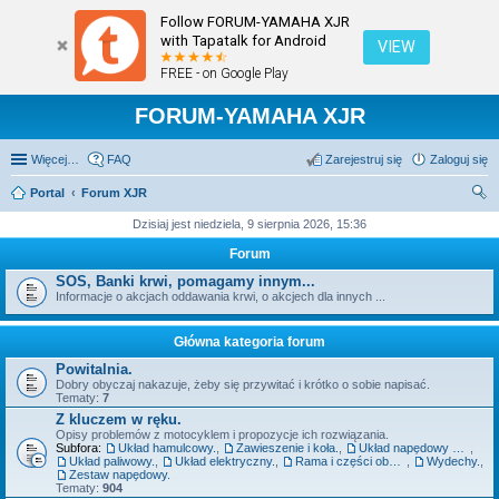
Follow FORUM-YAMAHA XJR
with Tapatalk for Android
VIEW
FREE - on Google Play
FORUM-YAMAHA XJR
Więcej…
FAQ
Zarejestruj się
Zaloguj się
Portal
Forum XJR
zu
Dzisiaj jest niedziela, 9 sierpnia 2026, 15:36
kaj
Forum
SOS, Banki krwi, pomagamy innym...
Informacje o akcjach oddawania krwi, o akcjech dla innych ...
Główna kategoria forum
Powitalnia.
Dobry obyczaj nakazuje, żeby się przywitać i krótko o sobie napisać.
Tematy:
7
Z kluczem w ręku.
Opisy problemów z motocyklem i propozycje ich rozwiązania.
Subfora:
Układ hamulcowy.
,
Zawieszenie i koła.
,
Układ napędowy szeroko pojęty - silnik, sprzęgło, skrzynia.
,
Układ paliwowy.
,
Układ elektryczny.
,
Rama i części obudowy.
,
Wydechy.
,
Zestaw napędowy.
Tematy:
904