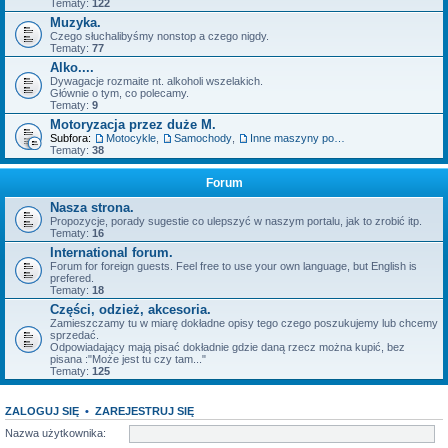
Tematy:
122
Muzyka.
Czego słuchalibyśmy nonstop a czego nigdy.
Tematy:
77
Alko....
Dywagacje rozmaite nt. alkoholi wszelakich.
Głównie o tym, co polecamy.
Tematy:
9
Motoryzacja przez duże M.
Subfora:
Motocykle
,
Samochody
,
Inne maszyny posiadające silnik.
Tematy:
38
Forum
Nasza strona.
Propozycje, porady sugestie co ulepszyć w naszym portalu, jak to zrobić itp.
Tematy:
16
International forum.
Forum for foreign guests. Feel free to use your own language, but English is
prefered.
Tematy:
18
Części, odzież, akcesoria.
Zamieszczamy tu w miarę dokładne opisy tego czego poszukujemy lub chcemy
sprzedać.
Odpowiadający mają pisać dokładnie gdzie daną rzecz można kupić, bez
pisana :"Może jest tu czy tam..."
Tematy:
125
ZALOGUJ SIĘ
•
ZAREJESTRUJ SIĘ
Nazwa użytkownika: