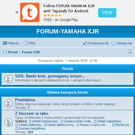
Follow FORUM-YAMAHA XJR
with Tapatalk for Android
VIEW
FREE - on Google Play
FORUM-YAMAHA XJR
Więcej…
FAQ
Zarejestruj się
Zaloguj się
Portal
Forum XJR
zu
Dzisiaj jest piątek, 7 sierpnia 2026, 11:59
kaj
Forum
SOS, Banki krwi, pomagamy innym...
Informacje o akcjach oddawania krwi, o akcjech dla innych ...
Główna kategoria forum
Powitalnia.
Dobry obyczaj nakazuje, żeby się przywitać i krótko o sobie napisać.
Tematy:
7
Z kluczem w ręku.
Opisy problemów z motocyklem i propozycje ich rozwiązania.
Subfora:
Układ hamulcowy.
,
Zawieszenie i koła.
,
Układ napędowy szeroko pojęty - silnik, sprzęgło, skrzynia.
,
Układ paliwowy.
,
Układ elektryczny.
,
Rama i części obudowy.
,
Wydechy.
,
Zestaw napędowy.
Tematy:
904