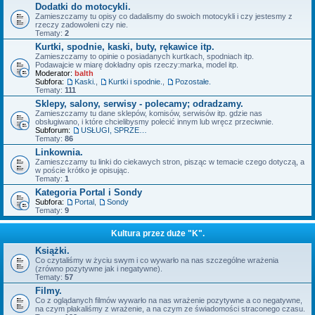
Dodatki do motocykli.
Zamieszczamy tu opisy co dadalismy do swoich motocykli i czy jestesmy z
rzeczy zadowoleni czy nie.
Tematy:
2
Kurtki, spodnie, kaski, buty, rękawice itp.
Zamieszczamy to opinie o posiadanych kurtkach, spodniach itp.
Podawajcie w miarę dokładny opis rzeczy:marka, model itp.
Moderator:
balth
Subfora:
Kaski.
,
Kurtki i spodnie.
,
Pozostałe.
Tematy:
111
Sklepy, salony, serwisy - polecamy; odradzamy.
Zamieszczamy tu dane sklepów, komisów, serwisów itp. gdzie nas
obsługiwano, i które chcielibysmy polecić innym lub wręcz przeciwnie.
Subforum:
USŁUGI, SPRZEDAŻ - OFERTY.
Tematy:
86
Linkownia.
Zamieszczamy tu linki do ciekawych stron, pisząc w temacie czego dotyczą, a
w poście krótko je opisując.
Tematy:
1
Kategoria Portal i Sondy
Subfora:
Portal
,
Sondy
Tematy:
9
Kultura przez duże "K".
Książki.
Co czytaliśmy w życiu swym i co wywarło na nas szczególne wrażenia
(zrówno pozytywne jak i negatywne).
Tematy:
57
Filmy.
Co z oglądanych filmów wywarło na nas wrażenie pozytywne a co negatywne,
na czym płakaliśmy z wrażenie, a na czym ze świadomości straconego czasu.