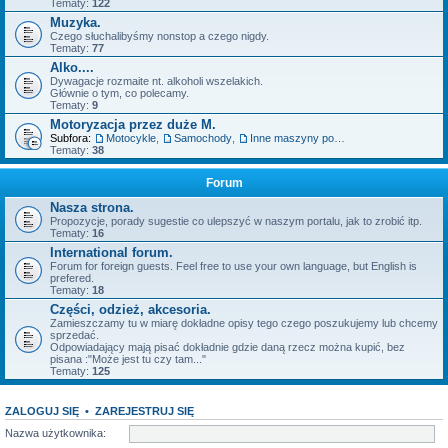
Tematy:
122
Muzyka.
Czego słuchalibyśmy nonstop a czego nigdy.
Tematy:
77
Alko....
Dywagacje rozmaite nt. alkoholi wszelakich.
Głównie o tym, co polecamy.
Tematy:
9
Motoryzacja przez duże M.
Subfora:
Motocykle
,
Samochody
,
Inne maszyny posiadające silnik.
Tematy:
38
Forum
Nasza strona.
Propozycje, porady sugestie co ulepszyć w naszym portalu, jak to zrobić itp.
Tematy:
16
International forum.
Forum for foreign guests. Feel free to use your own language, but English is
prefered.
Tematy:
18
Części, odzież, akcesoria.
Zamieszczamy tu w miarę dokładne opisy tego czego poszukujemy lub chcemy
sprzedać.
Odpowiadający mają pisać dokładnie gdzie daną rzecz można kupić, bez
pisana :"Może jest tu czy tam..."
Tematy:
125
ZALOGUJ SIĘ
•
ZAREJESTRUJ SIĘ
Nazwa użytkownika: