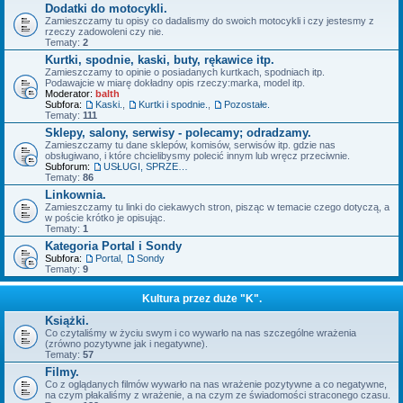
Dodatki do motocykli.
Zamieszczamy tu opisy co dadalismy do swoich motocykli i czy jestesmy z
rzeczy zadowoleni czy nie.
Tematy:
2
Kurtki, spodnie, kaski, buty, rękawice itp.
Zamieszczamy to opinie o posiadanych kurtkach, spodniach itp.
Podawajcie w miarę dokładny opis rzeczy:marka, model itp.
Moderator:
balth
Subfora:
Kaski.
,
Kurtki i spodnie.
,
Pozostałe.
Tematy:
111
Sklepy, salony, serwisy - polecamy; odradzamy.
Zamieszczamy tu dane sklepów, komisów, serwisów itp. gdzie nas
obsługiwano, i które chcielibysmy polecić innym lub wręcz przeciwnie.
Subforum:
USŁUGI, SPRZEDAŻ - OFERTY.
Tematy:
86
Linkownia.
Zamieszczamy tu linki do ciekawych stron, pisząc w temacie czego dotyczą, a
w poście krótko je opisując.
Tematy:
1
Kategoria Portal i Sondy
Subfora:
Portal
,
Sondy
Tematy:
9
Kultura przez duże "K".
Książki.
Co czytaliśmy w życiu swym i co wywarło na nas szczególne wrażenia
(zrówno pozytywne jak i negatywne).
Tematy:
57
Filmy.
Co z oglądanych filmów wywarło na nas wrażenie pozytywne a co negatywne,
na czym płakaliśmy z wrażenie, a na czym ze świadomości straconego czasu.