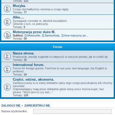
Tematy:
122
Muzyka.
Czego słuchalibyśmy nonstop a czego nigdy.
Tematy:
77
Alko....
Dywagacje rozmaite nt. alkoholi wszelakich.
Głównie o tym, co polecamy.
Tematy:
9
Motoryzacja przez duże M.
Subfora:
Motocykle
,
Samochody
,
Inne maszyny posiadające silnik.
Tematy:
38
Forum
Nasza strona.
Propozycje, porady sugestie co ulepszyć w naszym portalu, jak to zrobić itp.
Tematy:
16
International forum.
Forum for foreign guests. Feel free to use your own language, but English is
prefered.
Tematy:
18
Części, odzież, akcesoria.
Zamieszczamy tu w miarę dokładne opisy tego czego poszukujemy lub chcemy
sprzedać.
Odpowiadający mają pisać dokładnie gdzie daną rzecz można kupić, bez
pisana :"Może jest tu czy tam..."
Tematy:
125
ZALOGUJ SIĘ
•
ZAREJESTRUJ SIĘ
Nazwa użytkownika: