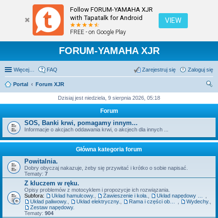
Follow FORUM-YAMAHA XJR
with Tapatalk for Android
VIEW
FREE - on Google Play
FORUM-YAMAHA XJR
Więcej…
FAQ
Zarejestruj się
Zaloguj się
Portal
Forum XJR
zu
Dzisiaj jest niedziela, 9 sierpnia 2026, 05:18
kaj
Forum
SOS, Banki krwi, pomagamy innym...
Informacje o akcjach oddawania krwi, o akcjech dla innych ...
Główna kategoria forum
Powitalnia.
Dobry obyczaj nakazuje, żeby się przywitać i krótko o sobie napisać.
Tematy:
7
Z kluczem w ręku.
Opisy problemów z motocyklem i propozycje ich rozwiązania.
Subfora:
Układ hamulcowy.
,
Zawieszenie i koła.
,
Układ napędowy szeroko pojęty - silnik, sprzęgło, skrzynia.
,
Układ paliwowy.
,
Układ elektryczny.
,
Rama i części obudowy.
,
Wydechy.
,
Zestaw napędowy.
Tematy:
904