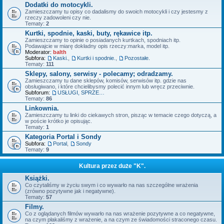
Dodatki do motocykli.
Zamieszczamy tu opisy co dadalismy do swoich motocykli i czy jestesmy z
rzeczy zadowoleni czy nie.
Tematy:
2
Kurtki, spodnie, kaski, buty, rękawice itp.
Zamieszczamy to opinie o posiadanych kurtkach, spodniach itp.
Podawajcie w miarę dokładny opis rzeczy:marka, model itp.
Moderator:
balth
Subfora:
Kaski.
,
Kurtki i spodnie.
,
Pozostałe.
Tematy:
111
Sklepy, salony, serwisy - polecamy; odradzamy.
Zamieszczamy tu dane sklepów, komisów, serwisów itp. gdzie nas
obsługiwano, i które chcielibysmy polecić innym lub wręcz przeciwnie.
Subforum:
USŁUGI, SPRZEDAŻ - OFERTY.
Tematy:
86
Linkownia.
Zamieszczamy tu linki do ciekawych stron, pisząc w temacie czego dotyczą, a
w poście krótko je opisując.
Tematy:
1
Kategoria Portal i Sondy
Subfora:
Portal
,
Sondy
Tematy:
9
Kultura przez duże "K".
Książki.
Co czytaliśmy w życiu swym i co wywarło na nas szczególne wrażenia
(zrówno pozytywne jak i negatywne).
Tematy:
57
Filmy.
Co z oglądanych filmów wywarło na nas wrażenie pozytywne a co negatywne,
na czym płakaliśmy z wrażenie, a na czym ze świadomości straconego czasu.