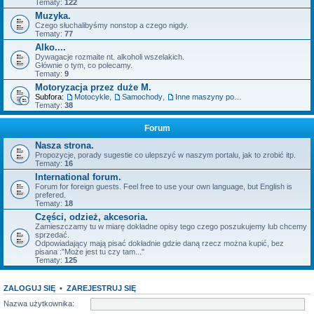
Tematy:
122
Muzyka.
Czego słuchalibyśmy nonstop a czego nigdy.
Tematy:
77
Alko....
Dywagacje rozmaite nt. alkoholi wszelakich.
Głównie o tym, co polecamy.
Tematy:
9
Motoryzacja przez duże M.
Subfora:
Motocykle
,
Samochody
,
Inne maszyny posiadające silnik.
Tematy:
38
Forum
Nasza strona.
Propozycje, porady sugestie co ulepszyć w naszym portalu, jak to zrobić itp.
Tematy:
16
International forum.
Forum for foreign guests. Feel free to use your own language, but English is
prefered.
Tematy:
18
Części, odzież, akcesoria.
Zamieszczamy tu w miarę dokładne opisy tego czego poszukujemy lub chcemy
sprzedać.
Odpowiadający mają pisać dokładnie gdzie daną rzecz można kupić, bez
pisana :"Może jest tu czy tam..."
Tematy:
125
ZALOGUJ SIĘ
•
ZAREJESTRUJ SIĘ
Nazwa użytkownika: