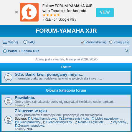
Follow FORUM-YAMAHA XJR
with Tapatalk for Android
VIEW
FREE - on Google Play
FORUM-YAMAHA XJR
Więcej…
FAQ
Zarejestruj się
Zaloguj się
Portal
Forum XJR
zu
Dzisiaj jest czwartek, 6 sierpnia 2026, 20:45
kaj
Forum
SOS, Banki krwi, pomagamy innym...
Informacje o akcjach oddawania krwi, o akcjech dla innych ...
Główna kategoria forum
Powitalnia.
Dobry obyczaj nakazuje, żeby się przywitać i krótko o sobie napisać.
Tematy:
7
Z kluczem w ręku.
Opisy problemów z motocyklem i propozycje ich rozwiązania.
Subfora:
Układ hamulcowy.
,
Zawieszenie i koła.
,
Układ napędowy szeroko pojęty - silnik, sprzęgło, skrzynia.
,
Układ paliwowy.
,
Układ elektryczny.
,
Rama i części obudowy.
,
Wydechy.
,
Zestaw napędowy.
Tematy:
904