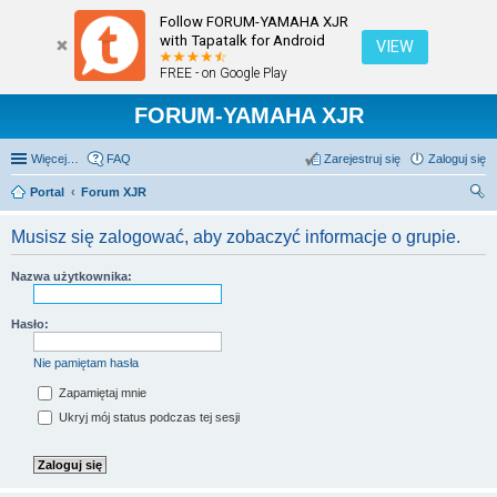
Follow FORUM-YAMAHA XJR
with Tapatalk for Android
VIEW
FREE - on Google Play
FORUM-YAMAHA XJR
Więcej…
FAQ
Zarejestruj się
Zaloguj się
Portal
Forum XJR
zu
Musisz się zalogować, aby zobaczyć informacje o grupie.
kaj
Nazwa użytkownika:
Hasło:
Nie pamiętam hasła
Zapamiętaj mnie
Ukryj mój status podczas tej sesji