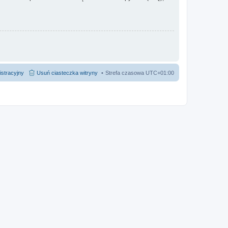
istracyjny
Usuń ciasteczka witryny
Strefa czasowa
UTC+01:00