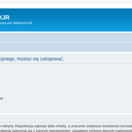
XJR
motocykli YAMAHA XJR.
cyjnego, musisz się zalogować.
ji
itryny. Rejestracja zajmuje tylko chwilę, a znacznie zwiększa możliwości korzyst
stracją zapoznaj się z naszym regulaminem, zasadami ochrony danych osobowych