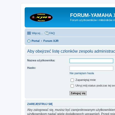
FORUM-YAMAHA 
Forum użytkowników i miłośników 
Więcej…
FAQ
Portal
Forum XJR
Aby obejrzeć listę członków zespołu administra
Nazwa użytkownika:
Hasło:
Nie pamiętam hasła
Zapamiętaj mnie
Ukryj mój status podczas tej ses
ZAREJESTRUJ SIĘ
Aby zalogować się, musisz być zarejestrowanym użytkownikiem w
użytkownikom nadać wiele dodatkowych uprawnień. Przed reje