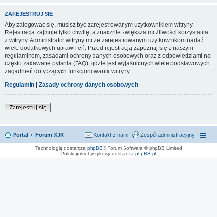
ZAREJESTRUJ SIĘ
Aby zalogować się, musisz być zarejestrowanym użytkownikiem witryny.
Rejestracja zajmuje tylko chwilę, a znacznie zwiększa możliwości korzystania
z witryny. Administrator witryny może zarejestrowanym użytkownikom nadać
wiele dodatkowych uprawnień. Przed rejestracją zapoznaj się z naszym
regulaminem, zasadami ochrony danych osobowych oraz z odpowiedziami na
często zadawane pytania (FAQ), gdzie jest wyjaśnionych wiele podstawowych
zagadnień dotyczących funkcjonowania witryny.
Regulamin
|
Zasady ochrony danych osobowych
Zarejestruj się
Portal
Forum XJR
Kontakt z nami
Zespół administracyjny
Technologię dostarcza
phpBB
® Forum Software © phpBB Limited
Polski pakiet językowy dostarcza
phpBB.pl