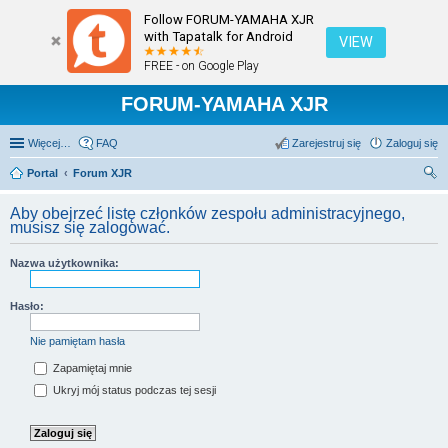
Follow FORUM-YAMAHA XJR
with Tapatalk for Android
VIEW
FREE - on Google Play
FORUM-YAMAHA XJR
Więcej…
FAQ
Zarejestruj się
Zaloguj się
Portal
Forum XJR
zu
Aby obejrzeć listę członków zespołu administracyjnego,
kaj
musisz się zalogować.
Nazwa użytkownika:
Hasło:
Nie pamiętam hasła
Zapamiętaj mnie
Ukryj mój status podczas tej sesji