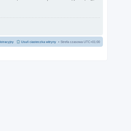
istracyjny
Usuń ciasteczka witryny
Strefa czasowa
UTC+01:00