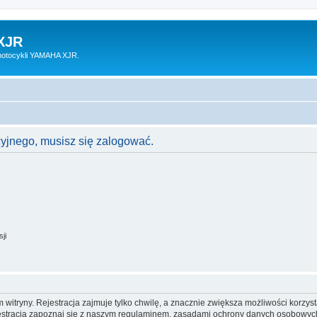
XJR
motocykli YAMAHA XJR.
cyjnego, musisz się zalogować.
ji
itryny. Rejestracja zajmuje tylko chwilę, a znacznie zwiększa możliwości korzyst
stracją zapoznaj się z naszym regulaminem, zasadami ochrony danych osobowych