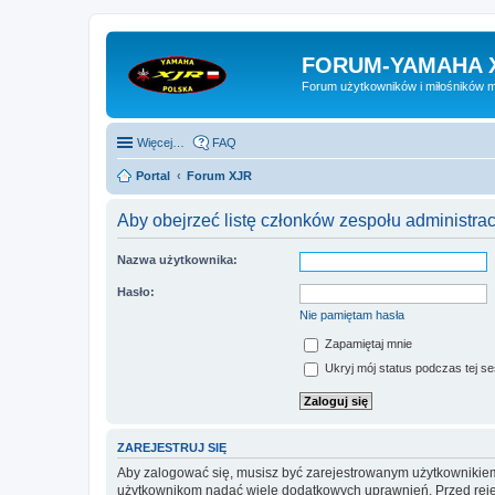
FORUM-YAMAHA 
Forum użytkowników i miłośników 
Więcej…
FAQ
Portal
Forum XJR
Aby obejrzeć listę członków zespołu administra
Nazwa użytkownika:
Hasło:
Nie pamiętam hasła
Zapamiętaj mnie
Ukryj mój status podczas tej ses
ZAREJESTRUJ SIĘ
Aby zalogować się, musisz być zarejestrowanym użytkownikiem w
użytkownikom nadać wiele dodatkowych uprawnień. Przed reje