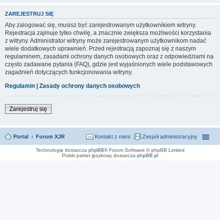
ZAREJESTRUJ SIĘ
Aby zalogować się, musisz być zarejestrowanym użytkownikiem witryny.
Rejestracja zajmuje tylko chwilę, a znacznie zwiększa możliwości korzystania
z witryny. Administrator witryny może zarejestrowanym użytkownikom nadać
wiele dodatkowych uprawnień. Przed rejestracją zapoznaj się z naszym
regulaminem, zasadami ochrony danych osobowych oraz z odpowiedziami na
często zadawane pytania (FAQ), gdzie jest wyjaśnionych wiele podstawowych
zagadnień dotyczących funkcjonowania witryny.
Regulamin
|
Zasady ochrony danych osobowych
Zarejestruj się
Portal
Forum XJR
Kontakt z nami
Zespół administracyjny
Technologię dostarcza
phpBB
® Forum Software © phpBB Limited
Polski pakiet językowy dostarcza
phpBB.pl