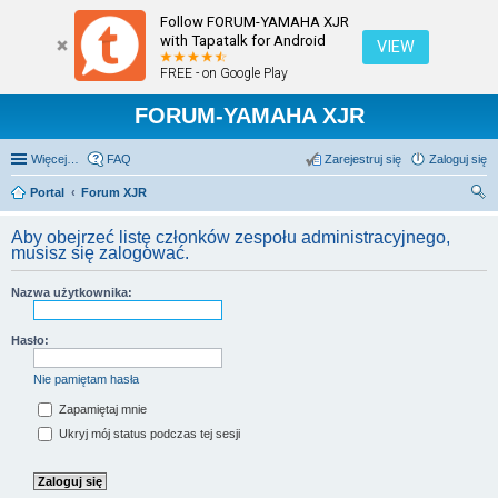
Follow FORUM-YAMAHA XJR
with Tapatalk for Android
VIEW
FREE - on Google Play
FORUM-YAMAHA XJR
Więcej…
FAQ
Zarejestruj się
Zaloguj się
Portal
Forum XJR
zu
Aby obejrzeć listę członków zespołu administracyjnego,
kaj
musisz się zalogować.
Nazwa użytkownika:
Hasło:
Nie pamiętam hasła
Zapamiętaj mnie
Ukryj mój status podczas tej sesji