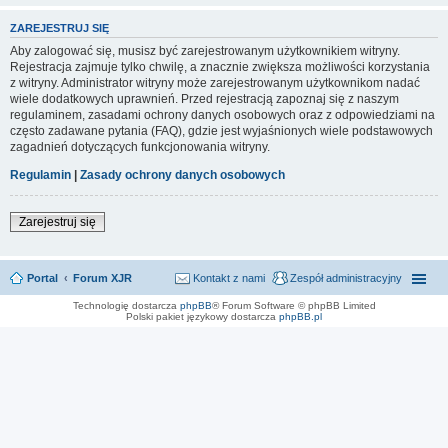
ZAREJESTRUJ SIĘ
Aby zalogować się, musisz być zarejestrowanym użytkownikiem witryny.
Rejestracja zajmuje tylko chwilę, a znacznie zwiększa możliwości korzystania
z witryny. Administrator witryny może zarejestrowanym użytkownikom nadać
wiele dodatkowych uprawnień. Przed rejestracją zapoznaj się z naszym
regulaminem, zasadami ochrony danych osobowych oraz z odpowiedziami na
często zadawane pytania (FAQ), gdzie jest wyjaśnionych wiele podstawowych
zagadnień dotyczących funkcjonowania witryny.
Regulamin
|
Zasady ochrony danych osobowych
Zarejestruj się
Portal
Forum XJR
Kontakt z nami
Zespół administracyjny
Technologię dostarcza
phpBB
® Forum Software © phpBB Limited
Polski pakiet językowy dostarcza
phpBB.pl