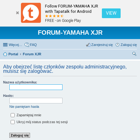
Follow FORUM-YAMAHA XJR
with Tapatalk for Android
VIEW
FREE - on Google Play
FORUM-YAMAHA XJR
Więcej…
FAQ
Zarejestruj się
Zaloguj się
Portal
Forum XJR
zu
Aby obejrzeć listę członków zespołu administracyjnego,
kaj
musisz się zalogować.
Nazwa użytkownika:
Hasło:
Nie pamiętam hasła
Zapamiętaj mnie
Ukryj mój status podczas tej sesji