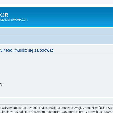
XJR
motocykli YAMAHA XJR.
cyjnego, musisz się zalogować.
ji
itryny. Rejestracja zajmuje tylko chwilę, a znacznie zwiększa możliwości korzyst
stracją zapoznaj się z naszym regulaminem, zasadami ochrony danych osobowych