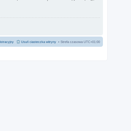
istracyjny
Usuń ciasteczka witryny
Strefa czasowa
UTC+01:00