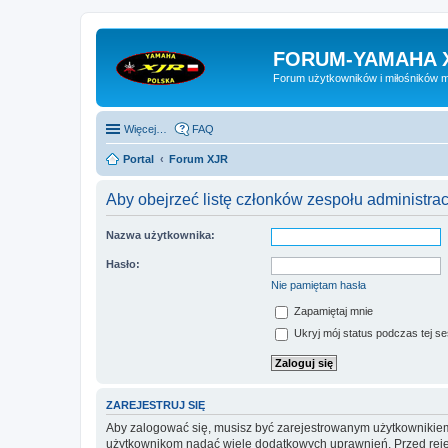
FORUM-YAMAHA 
Forum użytkowników i miłośników 
Więcej…
FAQ
Portal
Forum XJR
Aby obejrzeć listę członków zespołu administra
Nazwa użytkownika:
Hasło:
Nie pamiętam hasła
Zapamiętaj mnie
Ukryj mój status podczas tej ses
ZAREJESTRUJ SIĘ
Aby zalogować się, musisz być zarejestrowanym użytkownikiem w
użytkownikom nadać wiele dodatkowych uprawnień. Przed reje