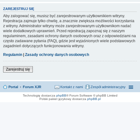
ZAREJESTRUJ SIĘ
Aby zalogować się, musisz być zarejestrowanym użytkownikiem witryny.
Rejestracja zajmuje tylko chwilę, a znacznie zwiększa możliwości korzystania
z witryny. Administrator witryny może zarejestrowanym użytkownikom nadać
wiele dodatkowych uprawnień. Przed rejestracją zapoznaj się z naszym
regulaminem, zasadami ochrony danych osobowych oraz z odpowiedziami na
często zadawane pytania (FAQ), gdzie jest wyjaśnionych wiele podstawowych
zagadnień dotyczących funkcjonowania witryny.
Regulamin
|
Zasady ochrony danych osobowych
Zarejestruj się
Portal
Forum XJR
Kontakt z nami
Zespół administracyjny
Technologię dostarcza
phpBB
® Forum Software © phpBB Limited
Polski pakiet językowy dostarcza
phpBB.pl