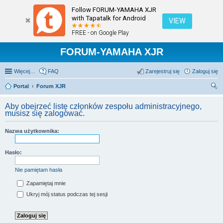
Follow FORUM-YAMAHA XJR
with Tapatalk for Android
VIEW
FREE - on Google Play
FORUM-YAMAHA XJR
Więcej…
FAQ
Zarejestruj się
Zaloguj się
Portal
Forum XJR
zu
Aby obejrzeć listę członków zespołu administracyjnego,
kaj
musisz się zalogować.
Nazwa użytkownika:
Hasło:
Nie pamiętam hasła
Zapamiętaj mnie
Ukryj mój status podczas tej sesji