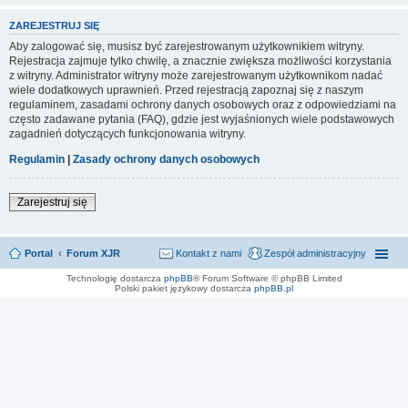
ZAREJESTRUJ SIĘ
Aby zalogować się, musisz być zarejestrowanym użytkownikiem witryny.
Rejestracja zajmuje tylko chwilę, a znacznie zwiększa możliwości korzystania
z witryny. Administrator witryny może zarejestrowanym użytkownikom nadać
wiele dodatkowych uprawnień. Przed rejestracją zapoznaj się z naszym
regulaminem, zasadami ochrony danych osobowych oraz z odpowiedziami na
często zadawane pytania (FAQ), gdzie jest wyjaśnionych wiele podstawowych
zagadnień dotyczących funkcjonowania witryny.
Regulamin
|
Zasady ochrony danych osobowych
Zarejestruj się
Portal
Forum XJR
Kontakt z nami
Zespół administracyjny
Technologię dostarcza
phpBB
® Forum Software © phpBB Limited
Polski pakiet językowy dostarcza
phpBB.pl