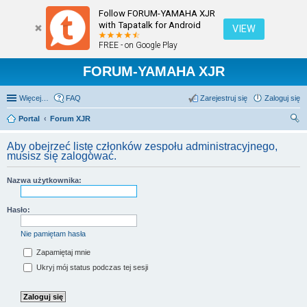
Follow FORUM-YAMAHA XJR
with Tapatalk for Android
VIEW
FREE - on Google Play
FORUM-YAMAHA XJR
Więcej…
FAQ
Zarejestruj się
Zaloguj się
Portal
Forum XJR
zu
Aby obejrzeć listę członków zespołu administracyjnego,
kaj
musisz się zalogować.
Nazwa użytkownika:
Hasło:
Nie pamiętam hasła
Zapamiętaj mnie
Ukryj mój status podczas tej sesji