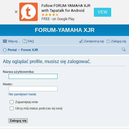
Follow FORUM-YAMAHA XJR
with Tapatalk for Android
VIEW
FREE - on Google Play
FORUM-YAMAHA XJR
Więcej…
FAQ
Zarejestruj się
Zaloguj się
Portal
Forum XJR
zu
Aby oglądać profile, musisz się zalogować.
kaj
Nazwa użytkownika:
Hasło:
Nie pamiętam hasła
Zapamiętaj mnie
Ukryj mój status podczas tej sesji