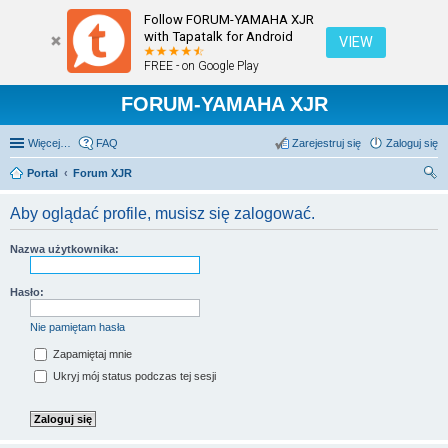
Follow FORUM-YAMAHA XJR
with Tapatalk for Android
VIEW
FREE - on Google Play
FORUM-YAMAHA XJR
Więcej…
FAQ
Zarejestruj się
Zaloguj się
Portal
Forum XJR
zu
Aby oglądać profile, musisz się zalogować.
kaj
Nazwa użytkownika:
Hasło:
Nie pamiętam hasła
Zapamiętaj mnie
Ukryj mój status podczas tej sesji