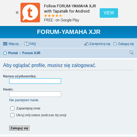
Follow FORUM-YAMAHA XJR
with Tapatalk for Android
VIEW
FREE - on Google Play
FORUM-YAMAHA XJR
Więcej…
FAQ
Zarejestruj się
Zaloguj się
Portal
Forum XJR
zu
Aby oglądać profile, musisz się zalogować.
kaj
Nazwa użytkownika:
Hasło:
Nie pamiętam hasła
Zapamiętaj mnie
Ukryj mój status podczas tej sesji