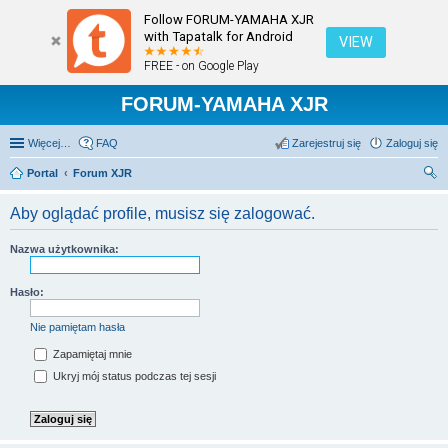
Follow FORUM-YAMAHA XJR
with Tapatalk for Android
VIEW
FREE - on Google Play
FORUM-YAMAHA XJR
Więcej…
FAQ
Zarejestruj się
Zaloguj się
Portal
Forum XJR
zu
Aby oglądać profile, musisz się zalogować.
kaj
Nazwa użytkownika:
Hasło:
Nie pamiętam hasła
Zapamiętaj mnie
Ukryj mój status podczas tej sesji