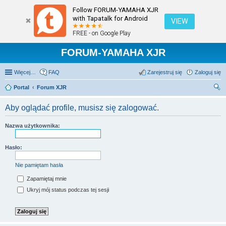
Follow FORUM-YAMAHA XJR
with Tapatalk for Android
VIEW
FREE - on Google Play
FORUM-YAMAHA XJR
Więcej…
FAQ
Zarejestruj się
Zaloguj się
Portal
Forum XJR
zu
Aby oglądać profile, musisz się zalogować.
kaj
Nazwa użytkownika:
Hasło:
Nie pamiętam hasła
Zapamiętaj mnie
Ukryj mój status podczas tej sesji