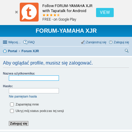
Follow FORUM-YAMAHA XJR
with Tapatalk for Android
VIEW
FREE - on Google Play
FORUM-YAMAHA XJR
Więcej…
FAQ
Zarejestruj się
Zaloguj się
Portal
Forum XJR
zu
Aby oglądać profile, musisz się zalogować.
kaj
Nazwa użytkownika:
Hasło:
Nie pamiętam hasła
Zapamiętaj mnie
Ukryj mój status podczas tej sesji