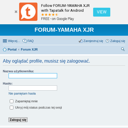
Follow FORUM-YAMAHA XJR
with Tapatalk for Android
VIEW
FREE - on Google Play
FORUM-YAMAHA XJR
Więcej…
FAQ
Zarejestruj się
Zaloguj się
Portal
Forum XJR
zu
Aby oglądać profile, musisz się zalogować.
kaj
Nazwa użytkownika:
Hasło:
Nie pamiętam hasła
Zapamiętaj mnie
Ukryj mój status podczas tej sesji