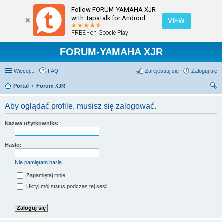
Follow FORUM-YAMAHA XJR
with Tapatalk for Android
VIEW
FREE - on Google Play
FORUM-YAMAHA XJR
Więcej…
FAQ
Zarejestruj się
Zaloguj się
Portal
Forum XJR
zu
Aby oglądać profile, musisz się zalogować.
kaj
Nazwa użytkownika:
Hasło:
Nie pamiętam hasła
Zapamiętaj mnie
Ukryj mój status podczas tej sesji