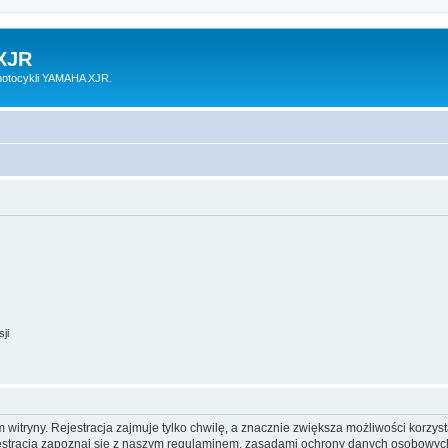
XJR
motocykli YAMAHA XJR.
ji
itryny. Rejestracja zajmuje tylko chwilę, a znacznie zwiększa możliwości korzyst
stracją zapoznaj się z naszym regulaminem, zasadami ochrony danych osobowych