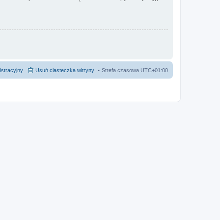
istracyjny
Usuń ciasteczka witryny
Strefa czasowa
UTC+01:00