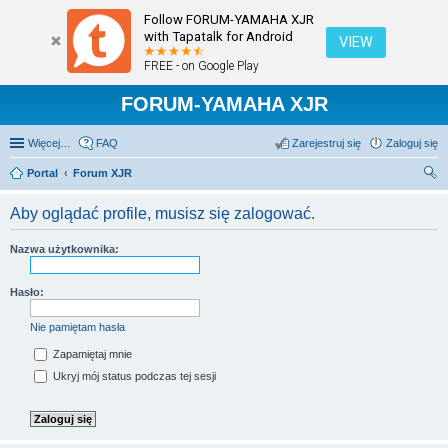
Follow FORUM-YAMAHA XJR
with Tapatalk for Android
VIEW
FREE - on Google Play
FORUM-YAMAHA XJR
Więcej…
FAQ
Zarejestruj się
Zaloguj się
Portal
Forum XJR
zu
Aby oglądać profile, musisz się zalogować.
kaj
Nazwa użytkownika:
Hasło:
Nie pamiętam hasła
Zapamiętaj mnie
Ukryj mój status podczas tej sesji