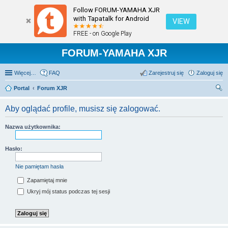
Follow FORUM-YAMAHA XJR
with Tapatalk for Android
VIEW
FREE - on Google Play
FORUM-YAMAHA XJR
Więcej…
FAQ
Zarejestruj się
Zaloguj się
Portal
Forum XJR
zu
Aby oglądać profile, musisz się zalogować.
kaj
Nazwa użytkownika:
Hasło:
Nie pamiętam hasła
Zapamiętaj mnie
Ukryj mój status podczas tej sesji