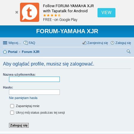
Follow FORUM-YAMAHA XJR
with Tapatalk for Android
VIEW
FREE - on Google Play
FORUM-YAMAHA XJR
Więcej…
FAQ
Zarejestruj się
Zaloguj się
Portal
Forum XJR
zu
Aby oglądać profile, musisz się zalogować.
kaj
Nazwa użytkownika:
Hasło:
Nie pamiętam hasła
Zapamiętaj mnie
Ukryj mój status podczas tej sesji