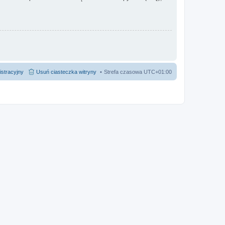
istracyjny
Usuń ciasteczka witryny
Strefa czasowa
UTC+01:00