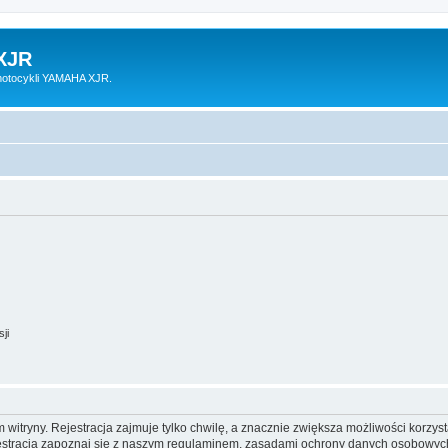
XJR
motocykli YAMAHA XJR.
ji
itryny. Rejestracja zajmuje tylko chwilę, a znacznie zwiększa możliwości korzyst
stracją zapoznaj się z naszym regulaminem, zasadami ochrony danych osobowych