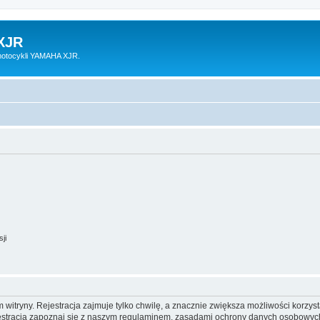
XJR
motocykli YAMAHA XJR.
ji
itryny. Rejestracja zajmuje tylko chwilę, a znacznie zwiększa możliwości korzyst
stracją zapoznaj się z naszym regulaminem, zasadami ochrony danych osobowych