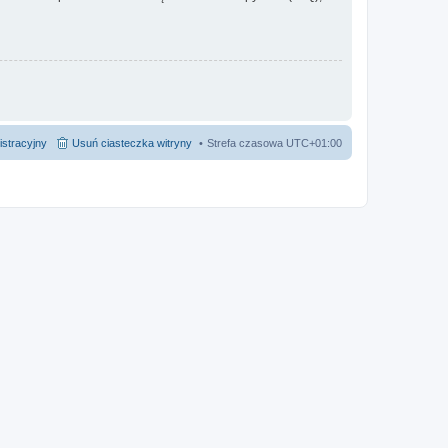
istracyjny
Usuń ciasteczka witryny
Strefa czasowa
UTC+01:00