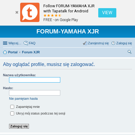
Follow FORUM-YAMAHA XJR
with Tapatalk for Android
VIEW
FREE - on Google Play
FORUM-YAMAHA XJR
Więcej…
FAQ
Zarejestruj się
Zaloguj się
Portal
Forum XJR
zu
Aby oglądać profile, musisz się zalogować.
kaj
Nazwa użytkownika:
Hasło:
Nie pamiętam hasła
Zapamiętaj mnie
Ukryj mój status podczas tej sesji