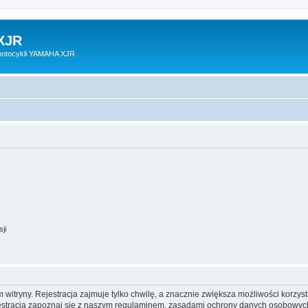
XJR
motocykli YAMAHA XJR.
ji
itryny. Rejestracja zajmuje tylko chwilę, a znacznie zwiększa możliwości korzyst
stracją zapoznaj się z naszym regulaminem, zasadami ochrony danych osobowych