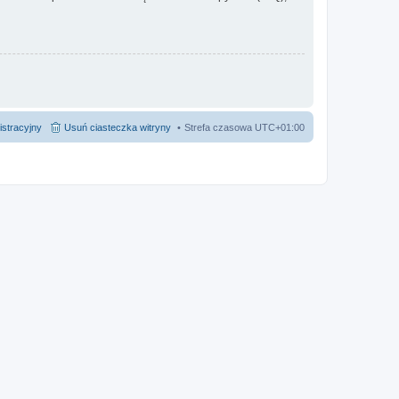
istracyjny
Usuń ciasteczka witryny
Strefa czasowa
UTC+01:00