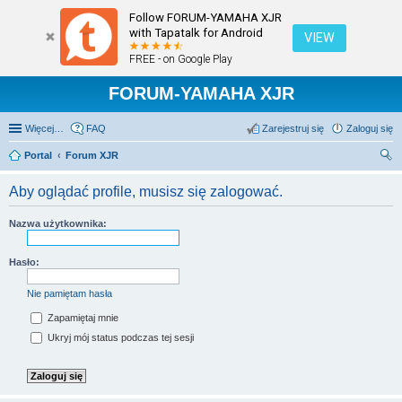
Follow FORUM-YAMAHA XJR
with Tapatalk for Android
VIEW
FREE - on Google Play
FORUM-YAMAHA XJR
Więcej…
FAQ
Zarejestruj się
Zaloguj się
Portal
Forum XJR
zu
Aby oglądać profile, musisz się zalogować.
kaj
Nazwa użytkownika:
Hasło:
Nie pamiętam hasła
Zapamiętaj mnie
Ukryj mój status podczas tej sesji