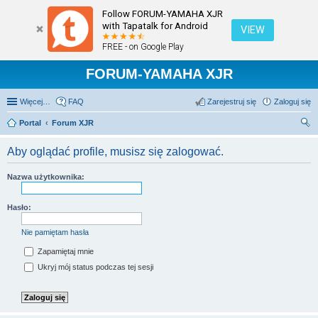
Follow FORUM-YAMAHA XJR
with Tapatalk for Android
VIEW
FREE - on Google Play
FORUM-YAMAHA XJR
Więcej…
FAQ
Zarejestruj się
Zaloguj się
Portal
Forum XJR
zu
Aby oglądać profile, musisz się zalogować.
kaj
Nazwa użytkownika:
Hasło:
Nie pamiętam hasła
Zapamiętaj mnie
Ukryj mój status podczas tej sesji