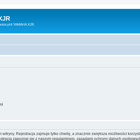
XJR
motocykli YAMAHA XJR.
ji
itryny. Rejestracja zajmuje tylko chwilę, a znacznie zwiększa możliwości korzyst
stracją zapoznaj się z naszym regulaminem, zasadami ochrony danych osobowych