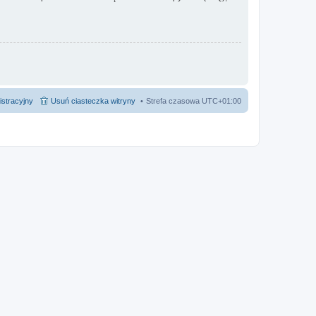
istracyjny
Usuń ciasteczka witryny
Strefa czasowa
UTC+01:00